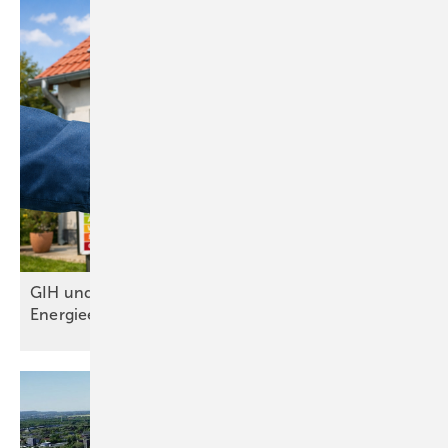
GIH und BuVEG wollen gemeinsam
Energieeffizienz im Gebäudebestand
stärken