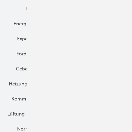
Elektrotechnik
Energieberatung
Energiemanagement
Erneuerbare Energien
Expertenwissen
Fassade
Forschung
Förderung
Gebäudeenergiegesetz (GEG)
Gebäudekonzepte
Heizungsoptimierung
Heizungstechnik
Infrastruktur
Klimaschutz
Kommunen und Quartier
Kühlung und Klima
Lüftung
Marktübersicht
Nichtwohnungsbau
Normen und Zertifizierung
Solartechnik