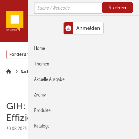
Springe
Springe
Springe
Search
zum
zum
zur
Hauptinhalt
Hauptmenü
SiteSearch
MENÜ
Home
Förderung
Gebäudeenergiegesetz (GEG)
Podcasts
Themen
Nachrichten
Aktuelle Ausgabe
Archiv
GIH: Quartiersansatz bremst
Produkte
Effizienzmaßnahmen
Kataloge
30.08.2023
|
Druckvorschau