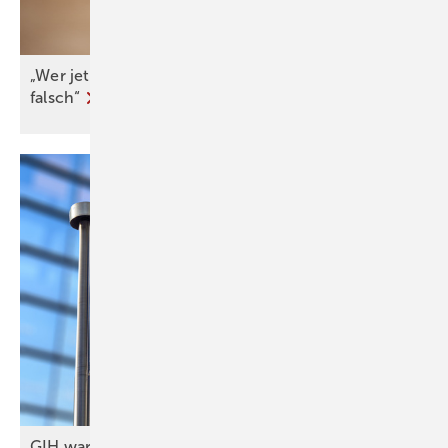
„Wer jetzt eine Wärme­pumpe kauft, macht nichts
falsch“
GIH warnt vor politischer Aufweichung der