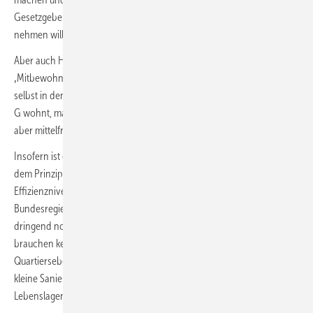
Gesetzgeber in wenig effizienten Quartieren in die Verantwortung
nehmen will, ist ebenfalls alles andere als klar.
Aber auch Hausbesitzer, die darauf vertrauen, dass ihre
‚Mitbewohner‘ die Angelegenheit schon regeln werden, schießen sich
selbst in den Fuß. Wer in einem Haus der Energieeffizienzklasse H oder
G wohnt, mag so zwar kurzfristig Sanierungskosten sparen, dürfte
aber mittelfristig von massiven Energiekosten überrollt werden.
Insofern ist der Ansatz der EU, den Gebäudebestand individuell nach
dem Prinzip ‚worst first‘ nach und nach auf ein höheres
Effizienzniveau zu heben, sinnvoll und zielführend. Die
Bundesregierung sollte sich daher Gedanken machen, wie sie diesen
dringend notwendigen Prozess sozial begleiten kann. Sprich: Wir
brauchen keine Verwässerung von Effizienzstandards auf die
Quartiersebene, sondern eine sozial orientierte Förderpolitik, die auch
kleine Sanierungsschritte ermöglicht und so den mittelfristigen
Lebenslagen einkommensschwächerer Haushalte gerecht wird.“