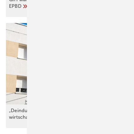
EPBD
„Deindustrialisierung der deut­schen Bau­pro­duk­te­
wirt­schaft
droht“