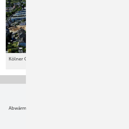
Kölner Quartier erhält Solarstrom und
Speicher
Unsere Themen
Abwärme
Bauphysik
Bautechnik
Dach
Dämmung
Denkmal und Altbau