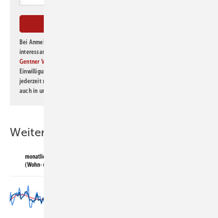
Bei Anmeldung zu diesem Newsletter bin ich damit einverstanden, über
interessante Verlags- und Online-Angebote
der Marken der Alfons W.
Gentner Verlag GmbH & Co. KG
informiert zu werden. Diese
Einwilligung kann ich jederzeit widerrufen und eine Abmeldung ist
jederzeit möglich. Informationen zum Umgang mit Daten finden Sie
auch in unserer
Datenschutzerklärung
.
Weitere Inhalte