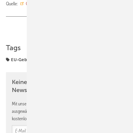
Quelle:
GIH
/ tg
Teilen
Link kopieren
Tags
EU-Gebäuderichtlinie
GIH
Quartierskonzept
Keine Zeit? Kein Problem mit dem GEB
Newsletter!
Mit unserem Newsletter erhalten Sie regelmäßig von uns
ausgewählte Informationen und Neuigkeiten, gebündelt und
kostenlos direkt ins Postfach.