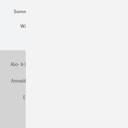
Sommerlicher Wärmeschutz
Thermografie
Wärmebrücken
Wohngesund Bauen
Wohnungsbau
Abo- & Leserservice
AGB
Alle Inhalte chronologisch
Anmelden
Anmeldung & Registrierung
Datenschutz
E-Paper
Fachbeiträge
Frage des Monats
GEB abonnieren
GEB Wissens-Check