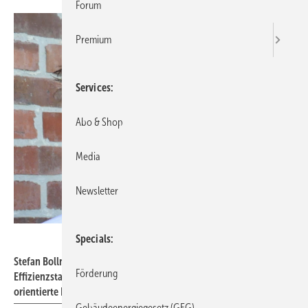
Forum
Premium
Services
Abo & Shop
Media
Newsletter
GIH
Specials
Stefan Bolln: „Wir brauchen keine Verwässerung von
Förderung
Effizienzstandards auf die Quartiersebene, sondern eine sozial
orientierte Förderpolitik.“
Gebäudeenergiegesetz (GEG)