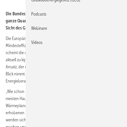
Die Bundesregierung favorisiert Mindesteffizienzstandards für
Podcasts
ganze Quartiere und nicht für einzelne Gebäude. Dies senkt aus
Sicht des GIH den Handlungsdruck für Hausbesitzer.
Webinare
Die Europäische Union berät derzeit individuelle
Videos
Mindesteffizienzstandards für Gebäude. Medienberichten zufolge
scheint die ursprünglich vorhandene deutsche Zustimmung dazu
aktuell zu kippen – die Bundesregierung favorisiert offenbar einen
Ansatz, der nicht einzelne Häuser, sondern gesamte
Quartiere
in den
Blick nimmt. Stefan Bolln, der Bundesvorsitzende des
Energieberatendenverbands GIH, erwartet dadurch Probleme:
„Wie schon bei der Frage um die Zukunft des Heizens, bei der jetzt die
meisten Hausbesitzer untätig auf den Abschluss ihrer kommunalen
Wärmeplanung warten, droht auch bei auf Quartiersebene
erhobenen Mindeststandards erstmal Attentismus: Viele Hausbesitzer
werden sich anschauen, was denn die anderen in ihrem Quartier
machen und eigene Bemühungen hintenanstellen. Und wen der