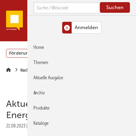
Springe
Springe
Springe
Search
zum
zum
zur
Hauptinhalt
Hauptmenü
SiteSearch
MENÜ
Home
Förderung
Gebäudeenergiegesetz (GEG)
Podcasts
Themen
Nachrichten
Aktuelle Ausgabe
Archiv
Aktuelle Themen im
Produkte
Energieberater-Forum
Kataloge
21.08.2023
|
Druckvorschau