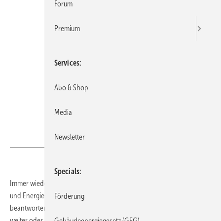
Forum
Premium
Services
Abo & Shop
Media
Newsletter
GV
Specials
Immer wieder tauchen selbst bei erfahrenen Energieberaterinnen
und Energieberatern neue Fragestellungen auf, die sie nicht ad hoc
Förderung
beantworten können. Manchmal hilft die Recherche im Internet nicht
weiter oder die auffindbaren Antworten sind zu allgemein gehalten...
Gebäudeenergiegesetz (GEG)