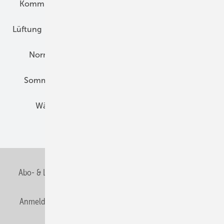
Kommunen und Quartier
Kühlung und Klima
Lüftung
Marktübersicht
Nichtwohnungsbau
Normen und Zertifizierung
Solartechnik
Sommerlicher Wärmeschutz
Thermografie
Wärmebrücken
Wohngesund Bauen
Wohnungsbau
Abo- & Leserservice
AGB
Alle Inhalte chronologisch
Anmelden
Anmeldung & Registrierung
Datenschutz