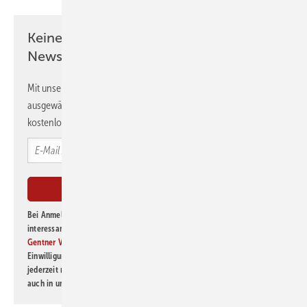
Keine Zeit? Kein Problem mit dem GEB
Newsletter!
Mit unserem Newsletter erhalten Sie regelmäßig von uns
ausgewählte Informationen und Neuigkeiten, gebündelt und
kostenlos direkt ins Postfach.
Bei Anmeldung zu diesem Newsletter bin ich damit einverstanden, über
interessante Verlags- und Online-Angebote
der Marken der Alfons W.
Gentner Verlag GmbH & Co. KG
informiert zu werden. Diese
Einwilligung kann ich jederzeit widerrufen und eine Abmeldung ist
jederzeit möglich. Informationen zum Umgang mit Daten finden Sie
auch in unserer
Datenschutzerklärung
.