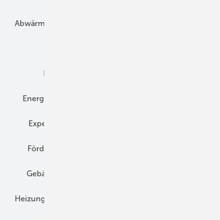
Abwärme
Bauphysik
Bautechnik
Dach
Dämmung
Denkmal und Altbau
Elektrotechnik
Energieberatung
Energiemanagement
Erneuerbare Energien
Expertenwissen
Fassade
Forschung
Förderung
Gebäudeenergiegesetz (GEG)
Gebäudekonzepte
Heizungsoptimierung
Heizungstechnik
Infrastruktur
Klimaschutz