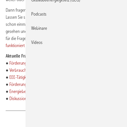
Dann fragen Sie einfach persönlich in der GEB Community nach.
Podcasts
Lassen Sie sich von Kolleginnen und Kollegen unterstützen, die sich
schon einmal mit diesem oder einem ähnlichen Problem konfrontiert
Webinare
gesehen und ihre Erfahrung damit gesammelt haben. Oder Sie haben
für die Fragen von Kollegen eine passende Antwort.
So einfach
Videos
funktioniert das Forum
.
Aktuelle Fragen:
●
Förderung WP bei direktelektrischer TW-Erwärmung
●
Verbrauchsausweis bei Hotel mit Lockdown-Daten
●
EEE-Tätigkeiten in angestellten Unternehmen
●
Förderung über Einkommenssteuer § 35c
●
Energieberatertätigkeit nebenher möglich?
●
Diskussion zu ARD-Bericht über iSFP
Teilen
Link kopieren