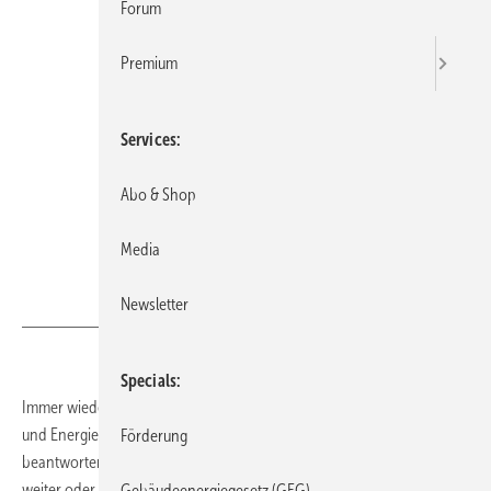
Forum
Premium
Services
Abo & Shop
Media
Newsletter
GV
Specials
Immer wieder tauchen selbst bei erfahrenen Energieberaterinnen
und Energieberatern neue Fragestellungen auf, die sie nicht ad hoc
Förderung
beantworten können. Manchmal hilft die Recherche im Internet nicht
weiter oder die auffindbaren Antworten sind zu allgemein gehalten...
Gebäudeenergiegesetz (GEG)