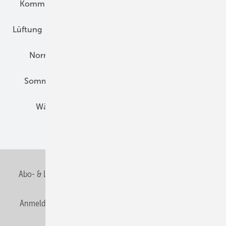
Kommunen und Quartier
Kühlung und Klima
Lüftung
Marktübersicht
Nichtwohnungsbau
Normen und Zertifizierung
Solartechnik
Sommerlicher Wärmeschutz
Thermografie
Wärmebrücken
Wohngesund Bauen
Wohnungsbau
Abo- & Leserservice
AGB
Alle Inhalte chronologisch
Anmelden
Anmeldung & Registrierung
Datenschutz