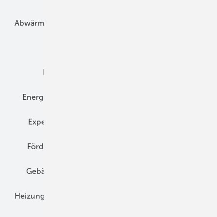
Abwärme
Bauphysik
Bautechnik
Dach
Dämmung
Denkmal und Altbau
Elektrotechnik
Energieberatung
Energiemanagement
Erneuerbare Energien
Expertenwissen
Fassade
Forschung
Förderung
Gebäudeenergiegesetz (GEG)
Gebäudekonzepte
Heizungsoptimierung
Heizungstechnik
Infrastruktur
Klimaschutz