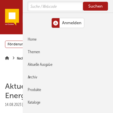
Springe
Springe
Springe
Search
zum
zum
zur
Hauptinhalt
Hauptmenü
SiteSearch
MENÜ
Home
Förderung
Gebäudeenergiegesetz (GEG)
Podcasts
Themen
Nachrichten
Aktuelle Ausgabe
Archiv
Aktuelle Themen im
Produkte
Energieberater-Forum
Kataloge
14.08.2023
|
Druckvorschau