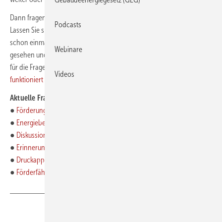
Dann fragen Sie einfach persönlich in der GEB Community nach.
Podcasts
Lassen Sie sich von Kolleginnen und Kollegen unterstützen, die sich
schon einmal mit diesem oder einem ähnlichen Problem konfrontiert
Webinare
gesehen und ihre Erfahrung damit gesammelt haben. Oder Sie haben
für die Fragen von Kollegen eine passende Antwort.
So einfach
Videos
funktioniert das Forum
.
Aktuelle Fragen:
●
Förderung über Einkommenssteuer § 35c
●
Energieberatertätigkeit nebenher möglich?
●
Diskussion zu ARD-Bericht über iSFP
●
Erinnerungsschreiben/Mail des BAFA
●
Druckapplikation für Sanierungskonzept NWG
●
Förderfähigkeit ermitteln BEG EM (tpn)
Teilen
Link kopieren