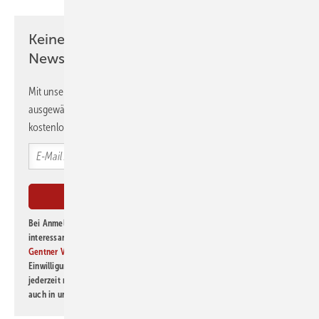
Keine Zeit? Kein Problem mit dem GEB
Newsletter!
Mit unserem Newsletter erhalten Sie regelmäßig von uns
ausgewählte Informationen und Neuigkeiten, gebündelt und
kostenlos direkt ins Postfach.
Bei Anmeldung zu diesem Newsletter bin ich damit einverstanden, über
interessante Verlags- und Online-Angebote
der Marken der Alfons W.
Gentner Verlag GmbH & Co. KG
informiert zu werden. Diese
Einwilligung kann ich jederzeit widerrufen und eine Abmeldung ist
jederzeit möglich. Informationen zum Umgang mit Daten finden Sie
auch in unserer
Datenschutzerklärung
.