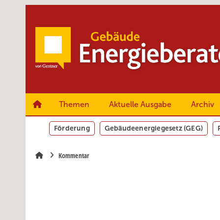
Springe
Springe
Springe
zum
zum
zur
Hauptinhalt
Hauptmenü
SiteSearch
Themen
Aktuelle Ausgabe
Archiv
Förderung
Gebäudeenergiegesetz (GEG)
Kommentar