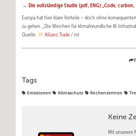
→
Die vollständige Studie (pdf, ENG) „Code, carbon, 
Europa hat hier klare Vorteile – doch ohne konsequenten
zu gehen. „Die Weichen für klimafreundliche KI-Infrastru
Quelle:
Allianz Trade
/ ml
T
Tags
Emissionen
Klimaschutz
Rechenzentren
Tr
Keine Z
Mit unserem N