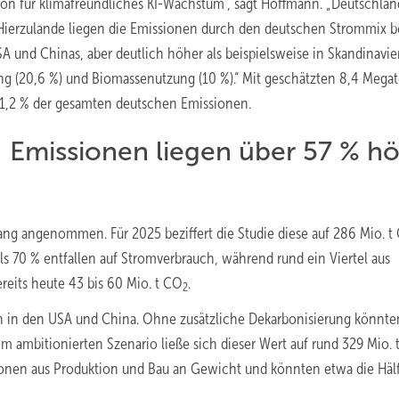
tion für klimafreundliches KI-Wachstum“, sagt Hoffmann. „Deutschlan
. Hierzulande liegen die Emissionen durch den deutschen Strommix b
A und Chinas, aber deutlich höher als beispielsweise in Skandinavie
ng (20,6 %) und Biomassenutzung (10 %).“ Mit geschätzten 8,4 Meg
1,2 % der gesamten deutschen Emissionen.
: Emissionen liegen über 57 % h
lang angenommen. Für 2025 beziffert die Studie diese auf 286 Mio. t
ls 70 % entfallen auf Stromverbrauch, während rund ein Viertel aus
ereits heute 43 bis 60 Mio. t CO
.
2
 in den USA und China. Ohne zusätzliche Dekarbonisierung könnte
em ambitionierten Szenario ließe sich dieser Wert auf rund 329 Mio. 
ionen aus Produktion und Bau an Gewicht und könnten etwa die Hälf