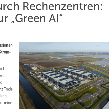
rch Rechen­zent­ren:
ur „Green AI“
­sio­nen
 Strom­
sich
ese
nd
nz Trade
slang
nn keine