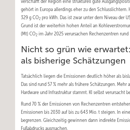
verschafft der Region eine strukturell gute Ausgangsposi
gehört in Europa allerdings eher zu den Schlusslichtern
329 g CO
pro kWh. Das ist zwar unter dem Niveau der US
2
Grund ist der weiterhin hohen Anteil an Kohleverstromu
(Mt) CO
im Jahr 2025 verursachen Rechenzentren rund 
2
Nicht so grün wie erwartet
als bisherige Schätzungen
Tatsächlich liegen die Emissionen deutlich höher als bis
Das sind rund 57 % mehr als frühere Schätzungen. Mehr a
Hardware und Infrastruktur stammt. KI selbst verursacht b
Rund 70 % der Emissionen von Rechenzentren entstehen
Emissionen bis 2030 auf bis zu 643 Mio. t steigen. In ein
begrenzen. Gleichzeitig gewinnen dann indirekte Emiss
Fußabdrucks ausmachen.