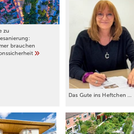
e zu
esanierung:
mer brauchen
ionssicherheit
Das Gute ins Heftchen
…