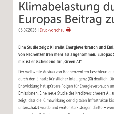
Klimabelastung du
Euro­pas Beitrag z
05.07.2026
|
Druckvorschau
Eine Studie zeigt: KI treibt Energie­ver­brauch und Emis
von Rechen­zent­ren mehr als an­ge­nom­men. Euro­pas
mix ist ent­schei­dend für „Green AI“.
Der weltweite Ausbau von Rechenzentren beschleunigt 
durch den Einsatz Künstlicher Intelligenz (KI) deutlich. Di
Entwicklung hat spürbare Folgen für Energieverbrauch u
Emissionen. Eine neue Studie des Kreditversicherers Allia
zeigt, dass die Klimawirkung der digitalen Infrastruktur bi
unterschätzt wurde und weiter stark steigen dürfte – we