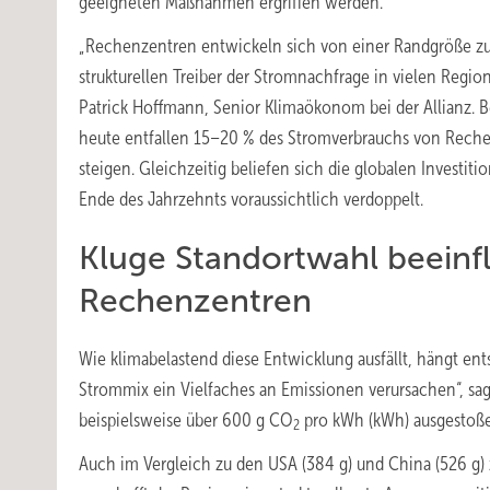
geeigneten Maßnahmen ergriffen werden.
„Rechenzentren entwickeln sich von einer Randgröße z
strukturellen Treiber der Stromnachfrage in vielen Region
Patrick Hoffmann, Senior Klimaökonom bei der Allianz. B
heute entfallen 15–20 % des Stromverbrauchs von Reche
steigen. Gleichzeitig beliefen sich die globalen Investiti
Ende des Jahrzehnts voraussichtlich verdoppelt.
Kluge Standortwahl beeinf
Rechenzentren
Wie klimabelastend diese Entwicklung ausfällt, hängt e
Strommix ein Vielfaches an Emissionen verursachen“, sa
beispielsweise über 600 g CO
pro kWh (kWh) ausgestoße
2
Auch im Vergleich zu den USA (384 g) und China (526 g) z