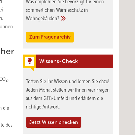
d
Was empfehlen Sie bevorzugt für einen
ei
sommerlichen Wärmeschutz in
n.
Wohngebäuden?
atonnen
Zum Fragenarchiv
öher
Wissens-Check
 CO
.
2
Testen Sie Ihr Wissen und lernen Sie dazu!
Jeden Monat stellen wir Ihnen vier Fragen
aus dem GEB-Umfeld und erläutern die
richtige Antwort.
n die
t
Jetzt Wissen checken
te des