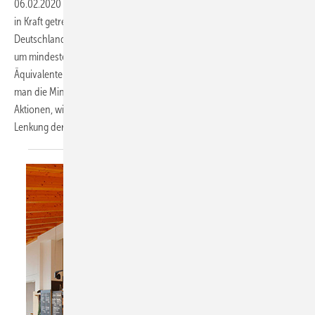
06.02.2020
-
Bundes-Klimaschutzgesetz Das am 18. Dezember 2019
in Kraft getretene Bundes-Klimaschutzgesetz sieht vor, dass
Deutschland seinen Treibhausgasausstoß bis 2030 gegenüber 1990
um mindestens 55 % verringern muss. Dazu definiert es, wieviel CO2-
Äquivalente jeder Sektor bis 2030 noch ausstoßen darf. Übersetzt
man die Minderungsziele für den Gebäudebereich in konkrete
Aktionen, wird deutlich, dass große Anstrengungen und eine starke
Lenkung der Maßnahmen erforderlich sind. Jochen
Vorländer