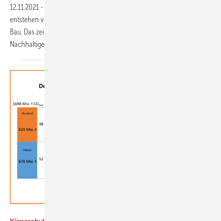
12.11.2021
-
Ein Drittel der Treibhausgasemissionen eines Gebäudes
entstehen vor der Nutzung – bei der Baustoffherstellung und beim
Bau. Das zeigt eine Studie der Deutschen Gesellschaft für
Nachhaltiges
Bauen.
Hochschule Pforzheim