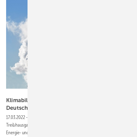
jordano - stock.adobe.com
Klimabilanz: Treibhausgasemissionen in
Deutschland nehmen wieder
zu
17.03.2022
-
Nach dem deutlichen Rückgang 2020 sind die
Treibhausgasemissionen in Deutschland 2021 wieder angestiegen.
Energie- und Umweltverbände fordern verstärkte staatliche Hilfen für