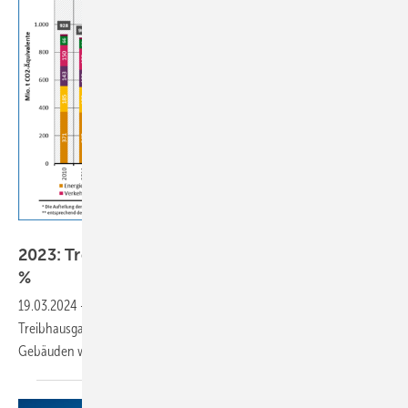
Umweltbundesamt, 13.03.2024
2023: Treibhausgasemissionen sinken um 10,1
%
19.03.2024
-
2023 sind in Deutsch­land 673 Mio. t CO
-Äqivalent an
2
Treibhausgasen frei­ge­setzt worden, 76 Mio. t weniger als 2022. In
Gebäuden waren es − 8,3 Mio.
t.