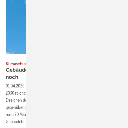
Animaflora / iStock / Getty Images Plus
Klimaschutzprogramm
Gebäude-Klimaziel 2030: 17 Mio. t CO2 fehlen
noch
01.04.2020
-
Die bisherigen Maßnahmen des Klimaschutzprogramms
2030 reichen nach vorliegenden Abschätzungen nicht für das
Erreichen des Klimaziels bis zum Jahr 2030 aus. Insgesamt entsteht
gegenüber dem Ziel des Bundes-Klimaschutzgesetzes eine Lücke von
rund 70 Mio. t/a CO2-Äquivalent, davon 17 Mio. t/a CO2e im
Gebäudebereich.