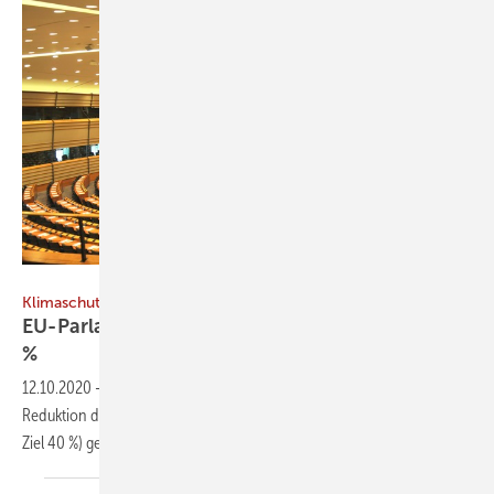
Ababsolutum / E+ / Getty Images
Klimaschutz / Europa
EU-Parlament votiert für 2030-Klimaziel von 60
%
12.10.2020
-
Am 7. Oktober 2020 hat das EU-Parlament eine
Reduktion der Treibhausgasemissionen bis 2030 um 60 % (bisheriges
Ziel 40 %) gegenüber 1990
beschlossen.