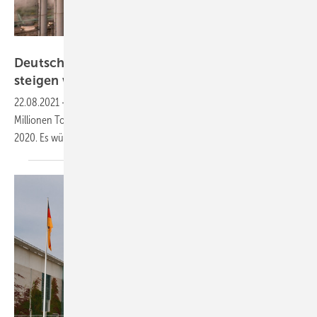
Kalyakan - stock.adobe.com
Deutschlands Treibhausgasemissionen werden
steigen wie seit 30 Jahren
nicht
22.08.2021
-
Deutschland bläst in diesem Jahr voraussichtlich mit 47
Millionen Tonnen CO
mehr Treibhausgasemissionen in die Luft als
2
2020. Es würde sein Klimaziel wieder
verfehlen.