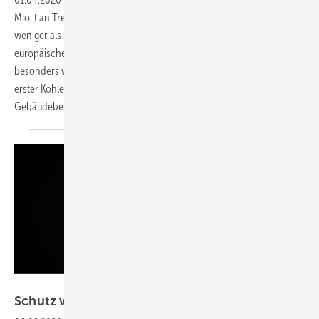
Mio. t an Treibhausgasen freigesetzt – rund 54 Mio. t oder 6,3 %
weniger als 2018. Gründe für diese Entwicklung sind die Reform des
europäischen Emissionshandels, der niedrige Gaspreis, ein
besonders wind- und sonnenreiches Wetter sowie die Abschaltung
erster Kohlekraftwerksblöcke. Die Emissionen aus dem
Gebäudebereich sind
gestiegen.
Getty Images / Delpixart
Schutz vor
Untätigkeit