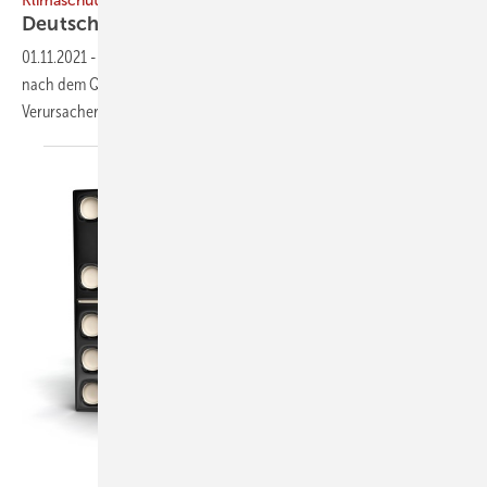
Klimaschutz
Deutsche Klimabilanz: Nur die halbe
Wahrheit
01.11.2021
-
Deutschland bilanziert seine Treibhausgasemissionen
nach dem Quellenprinzip. In einer Klimabilanz mit dem
Verursacherprinzip sind sie etwa doppelt so
hoch.
Dmitry Rukhlenko – stock.adobe.com