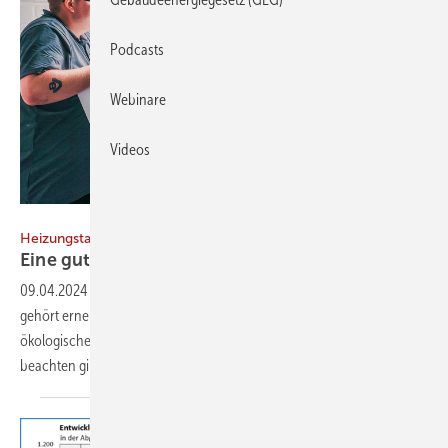
Podcasts
Webinare
Videos
Bild: Deutsches Pelletinstitut
Heizungstausch zu Holzpellets
Eine gute
Wahl
09.04.2024
-
Der Ölkessel ist in die Jahre gekommen, die Gasheizung
gehört erneuert? Dann bietet sich das Heizen mit Holzpellets als
ökologische Alternative an. Was es beim Kesselersatz im Privathaus zu
beachten gilt. Joachim
Berner