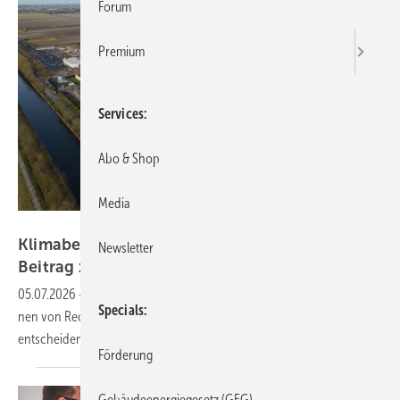
Forum
Premium
Services
Abo & Shop
Media
Sepia100 - stock.adobe.com
Klimabelastung durch Rechen­zent­ren: Euro­pas
Newsletter
Beitrag zur „Green
AI“
05.07.2026
-
Eine Studie zeigt: KI treibt Energie­ver­brauch und Emis­sio­
Specials
nen von Rechen­zent­ren mehr als an­ge­nom­men. Euro­pas Strom­mix ist
ent­schei­dend für „Green
AI“.
Förderung
Gebäudeenergiegesetz (GEG)