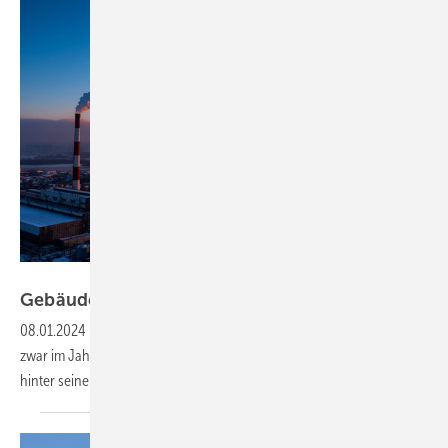
maykal - stock.adobe.com
Gebäude verursachen zu viele
Emissionen
08.01.2024
-
Im Gebäudebereich stagnierten die CO
-Emissionen
2
zwar im Jahr 2023. Doch bleibt der Sektor damit weiterhin deutlich
hinter seinen Klimazielen
zurück.