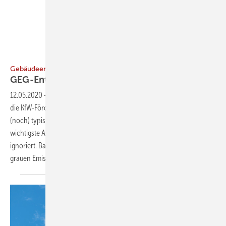
Bauwende
Gebäudeenergiegesetz
GEG-Entwurf ignoriert graue
Energie
12.05.2020
-
Der Entwurf für das Gebäudeenergiegesetz (GEG) sowie
die KfW-Förderung adressieren nur die Nutzungsphase. Beim heute
(noch) typischen Baugeschehen wird so der für den Klimaschutz
wichtigste Abschnitt mit einem hohen „grauen“ Energiebedarf
ignoriert. Bauwende hat jetzt ein Factsheet zu grauer Energie und
grauen Emissionen
vorgelegt.