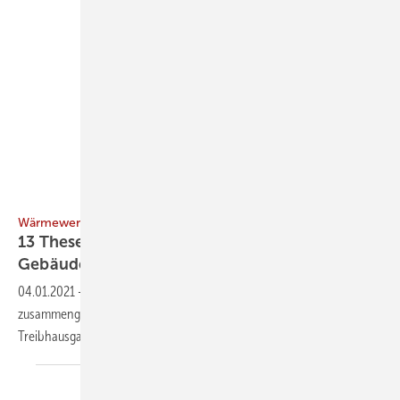
Umweltbundesamt
Wärmewende
13 Thesen für einen THG-neutralen
Gebäudebestand
04.01.2021
-
Das Umweltbundesamt hat in 13 Thesen Empfehlungen
zusammengestellt, wie im Gebäudebestand bis zum Jahr 2050
Treibhausgasneutralität zu erreichen
ist.