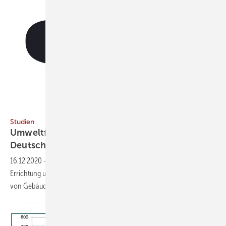
oxinoxi / iStock / Getty Images Plus
Studien
Umweltfußabdruck von Gebäuden in
Deutschland
16.12.2020
-
Eine Studie zu sektorübergreifenden Wirkungen bei der
Errichtung und Nutzung von Hochbauten hat den Umweltfußabdruck
von Gebäuden in Deutschland
ermittelt.