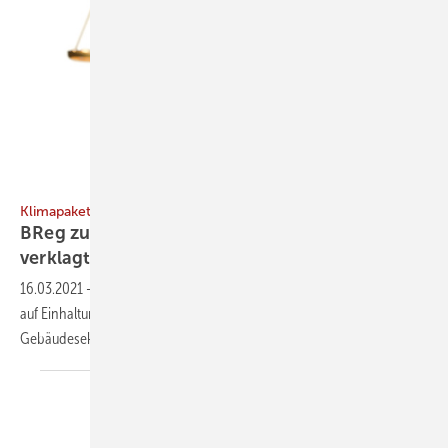
Wavebreak Media / Getty Images Plus
Klimapaket
BReg zu mehr Klimaschutz im Gebäudesektor
verklagt
16.03.2021
-
Die Deutsche Umwelthilfe verklagt die Bundesregierung
auf Einhaltung der im Bundes-Klimaschutzgesetz u. a. für den
Gebäudesektor festgelegten
Klimaziele.