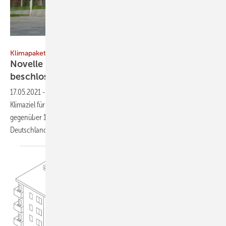
PatrickPoendl / iStock / Getty Images Plus
Klimapaket
Novelle des Bundes-Klimaschutzgesetzes
beschlossen
17.05.2021
-
Die Novelle des Bundes-Klimaschutzgesetzes hebt das
Klimaziel für 2030 auf eine Minderung der Treibhausgasemissionen
gegenüber 1990 von 55 auf 65 % an. Und schon 2045 soll
Deutschland klimaneutral
sein.