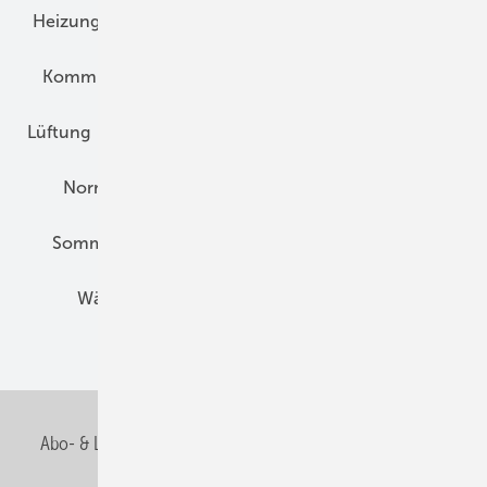
Heizungstechnik
Infrastruktur
Klimaschutz
Kommunen und Quartier
Kühlung und Klima
Lüftung
Marktübersicht
Nichtwohnungsbau
Normen und Zertifizierung
Solartechnik
Sommerlicher Wärmeschutz
Thermografie
Wärmebrücken
Wohngesund Bauen
Wohnungsbau
Abo- & Leserservice
AGB
Alle Inhalte chronologisch