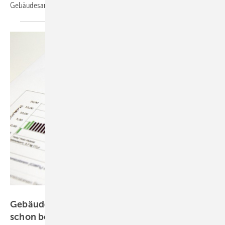
Gebäudesanierung und erneuerbare Energien.
DGNB
Gebäude: Treibhausgasemissionen entstehen
schon beim
Bau