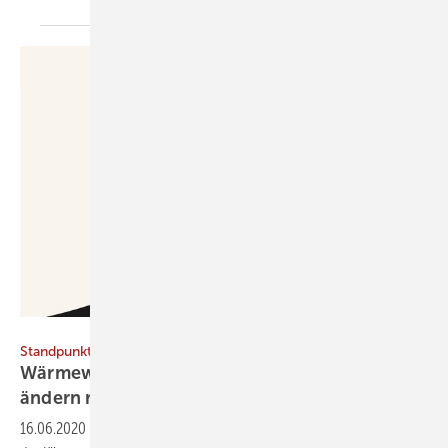
Ajwad Creative / DigitalVision Vectors / Getty Images
Standpunkt
Wärmewende und Klimaneutralität: Was sich
ändern
muss
16.06.2020
-
Seit mehr als 13 Jahren ist bekannt, dass zur Begrenzung