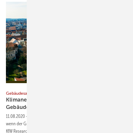
Nikada / iStock / Getty Images Plus
Gebäudesanierung
Klimaneutralität nur mit energieeffizienten
Gebäuden
11.08.2020
-
Die Klimaneutralität Deutschlands kann nur gelingen,
wenn der Gebäudesektor künftig noch stärker dazu beiträgt, mahnt
KfW
Research.