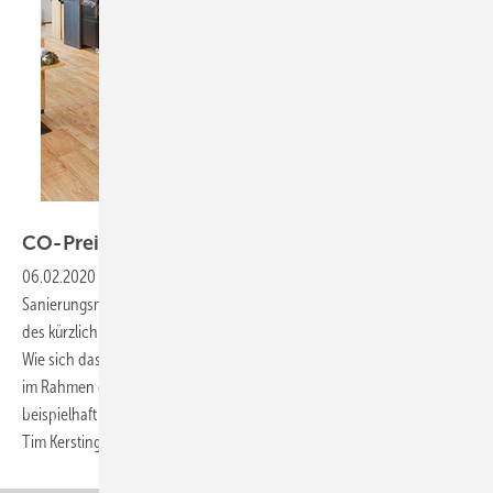
Claudia Siegele
CO-Preis ändert
Wirtschaftlichkeit
06.02.2020
-
Effekte der CO2-Bepreisung bei
Sanierungsmaßnahmen 2021 beginnt die CO-Bepreisung auf Basis
des kürzlich verabschiedeten Brennstoffemissionshandelsgesetzes.
Wie sich das bei Sanierungen auswirkt, wurde im Öko-Zentrum NRW
im Rahmen einer Masterarbeit für ein Büro- und Verwaltungsgebäude
beispielhaft untersucht. Hier lesen Sie die Ergebnisse. Jan Karwatzki,
Tim
Kersting