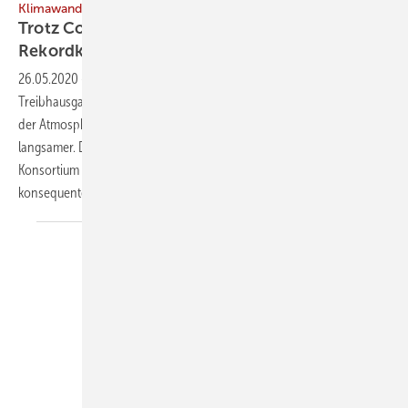
Klimawandel
Trotz Corona: CO2-Gehalt weiterhin auf
Rekordkurs
26.05.2020
-
Aufgrund des Corona-Shutdowns sinken die
Treibhausgasemissionen zwar kurzfristig, die CO2-Konzentration in
der Atmosphäre steigt jedoch weiter – möglicherweise nur etwas
langsamer. Das zeigen neue Rekordwerte. Das Deutsche Klima-
Konsortium betont daher in einem Statement, wie wichtig eine
konsequente Klimapolitik gerade jetzt
ist.