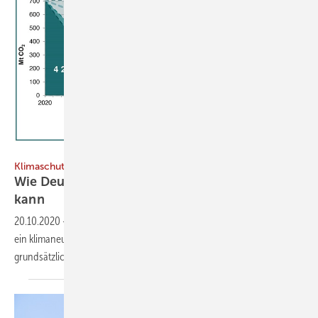
Wuppertal Institut // SRU
Klimaschutz
Wie Deutschland bis 2035 CO
-neutral werden
2
kann
20.10.2020
-
Eine Studie für Fridays for Future Deutschland zeigt, dass
ein klimaneutrales Energiesystem bis 2035 sehr ambitioniert, aber
grundsätzlich machbar
ist.