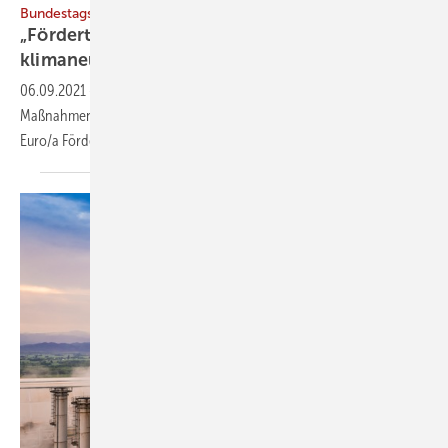
Bundestagswahl 2021
„Fördertopf mit 12 Mrd. Euro/a für
klimaneutrale
Gebäude“
06.09.2021
-
Drei Thinktanks empfehlen 22 schnell umsetzbare
Maßnahmen zum Erreichen der Klimaziele. Eine davon: 12. Mrd.
Euro/a Förderung für klimaneutrale
Gebäude.