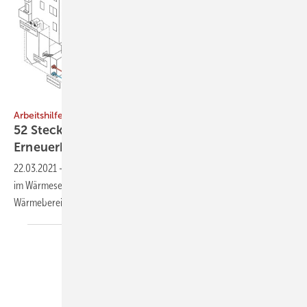
Bianca Stur / DBFZ
Arbeitshilfe
52 Steckbriefe für Wärmeerzeugung mit
Erneuerbaren
22.03.2021
-
Vom Eigenheim bis zur Industrieanlage: „Systemlösungen
im Wärmesektor“ präsentiert 52 Steckbriefe für die
Wärmebereitstellung aus erneuerbaren
Energien.