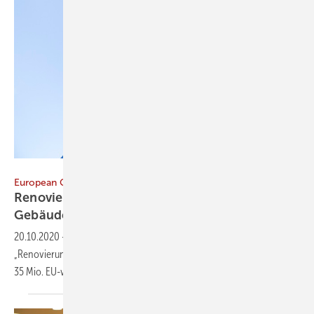
Travel_Motion / E+ / Getty Images
European Green Deal
Renovierungswelle: EU-Strategie zur
Gebäudesanierung
20.10.2020
-
Die EU-Kommission hat ihre Strategie für eine
„Renovierungswelle“ zur Verbesserung der Energieeffizienz von
35 Mio. EU-weit Gebäuden bis 2030
vorgestellt.