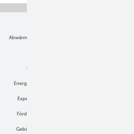
Unsere Themen
Abwärme
Bauphysik
Bautechnik
Dach
Dämmung
Denkmal und Altbau
Elektrotechnik
Energieberatung
Energiemanagement
Erneuerbare Energien
Expertenwissen
Fassade
Forschung
Förderung
Gebäudeenergiegesetz (GEG)
Gebäudekonzepte
Heizungsoptimierung