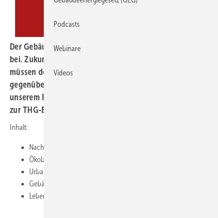
Podcasts
Der Gebäudesektor trägt wesentlich zum Klimawandel
Webinare
bei. Zukunftsfähige und klimasichere Bauprodukte
müssen deshalb energieeffizient, nachhaltig und resilient
Videos
gegenüber Klimaextremen hergestellt werden. In
unserem Fokus-Heft stellen wir unter anderem Verfahren
zur THG-Bilanzierung vor.
Inhalt:
Nachhaltige und klimaresiliente Bauprodukte
Ökobilanzanalysen analysiert
Urban Energy Mining
Gebäudematerialpässe
Lebenszyklus von Fenstern