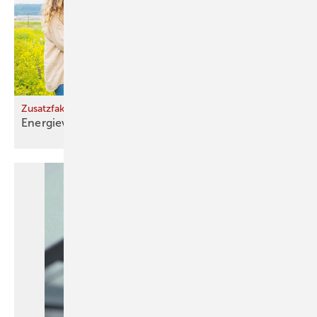
Zusatzfaktoren für Außenluft-Wärmepumpen
Energieverbrauch falsch
bereinigt