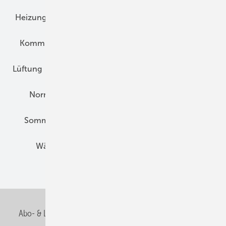
Heizungstechnik
Infrastruktur
Klimaschutz
Kommunen und Quartier
Kühlung und Klima
Lüftung
Marktübersicht
Nichtwohnungsbau
Normen und Zertifizierung
Solartechnik
Sommerlicher Wärmeschutz
Thermografie
Wärmebrücken
Wohngesund Bauen
Wohnungsbau
Abo- & Leserservice
AGB
Alle Inhalte chronologisch