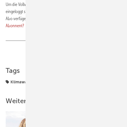
Um die Vollversion des PDFs herunterladen zu können, müssen Sie
eingeloggt sein und über ein laufendes Premium- oder Digital-Plus-
Abo verfügen. Bitte loggen Sie sich rechts oben ein.
Sie sind noch kein
Abonnent?
Teilen
Link kopieren
Tags
Klimawandel
Verschattung
Wärmepumpen
Weitere Inhalte