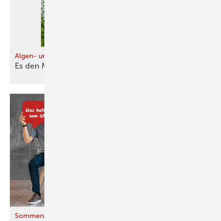
Algen- und Pilzbefall hinauszögern (2)
Es den Mikroben schwer
machen
Sommerumfrage 2026 zur Energieberatung