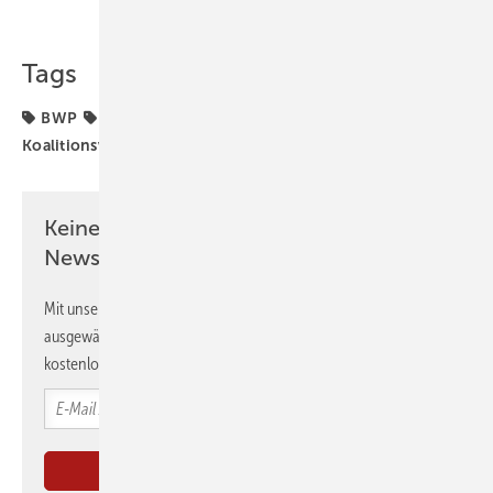
Teilen
Link kopieren
Tags
BWP
Heizungs-Wärmepumpe
Heizungstechnik
Koalitionsvertrag
Keine Zeit? Kein Problem mit dem GEB
Newsletter!
Mit unserem Newsletter erhalten Sie regelmäßig von uns
ausgewählte Informationen und Neuigkeiten, gebündelt und
kostenlos direkt ins Postfach.