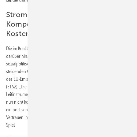
sendet das ein falsches Signal.“
Strompreisentlastung als
Kompensation für steigende CO
-
2
Kosten
Die im Koalitionsvertrag angekündigte Entlastung der Strompreise war
darüber hinaus nicht nur energiepolitisch, sondern auch
sozialpolitisch begründet: Sie sollte die Belastungen durch den
steigenden CO
-Preis abfedern, insbesondere im Zuge der Einführung
2
des EU-Emissionshandels für die Sektoren Gebäude und Verkehr
(ETS2). „Die Koalition hat den Emissionshandel zum zentralen
Leitinstrument der Klimapolitik erklärt. Wenn die Strompreisentlastung
nun nicht kommt, während die CO
-Kosten weiter steigen, entsteht
2
ein politisch gefährliches Ungleichgewicht“, warnt Sabel. Das
Vertrauen in eine sozial ausgewogene Klimapolitik stehe auf dem
Spiel.