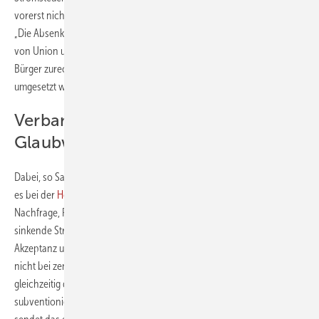
vorerst nicht kommen. BWP-Geschäftsführer Martin Sabel mahnt:
„Die Absenkung der Stromsteuer für alle ist ein zentrales Versprechen
von Union und SPD. Nach dem Regierungswechsel haben viele
Bürger zurecht die Erwartung, dass dieses Versprechen zügig
umgesetzt wird.“
Verband sieht Akzeptanz und
Glaubwürdigkeit gefährdet
Dabei, so Sabel, hätten die Verbraucher:innen längst verstanden, dass
es bei der
Heizung
eindeutig auf die Wärmepumpe hinausläuft.
Nachfrage, Förderanträge und Absatz seien auch im Vertrauen auf
sinkende Strompreise über die vergangenen Monate gestiegen: „Wer
Akzeptanz und Glaubwürdigkeit der Energiewende stärken will, darf
nicht bei zentralen Versprechen zurückrudern. Wenn der Gesetzgeber
gleichzeitig den Gaspreis über Zuschüsse zur Gasspeicherumlage
subventioniert, aber Versprechungen zum Strompreis nicht einhält,