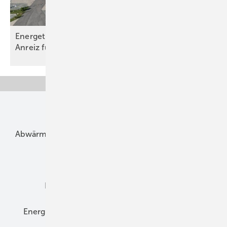
Energetisch sanieren – eigener Strom ist größter
Anreiz für
KMU
Unsere Themen
Abwärme
Bauphysik
Bautechnik
Dach
Dämmung
Denkmal und Altbau
Elektrotechnik
Energieberatung
Energiemanagement
Erneuerbare Energien