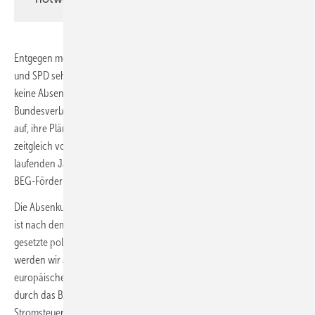
Entgegen monatelangen Ankündigungen und Zusagen aus CDU/CSU
und SPD sehen die haushaltspolitischen Eckpunkte für 2026 bis 2029
keine Absenkung der Stromsteuer für alle Verbrauchende vor. Der
Bundesverband Wärmepumpe (BWP) ruft die Bundesregierung dazu
auf, ihre Pläne schnellstmöglich zu überdenken. Mit Blick auf den
zeitgleich vorgelegten Gesetzentwurf für den Bundeshaushalt des
laufenden Jahres begrüßt der Verband, dass die Finanzierung der
BEG-Förderung auf eine solide Basis gestellt wird.
Die Absenkung der Stromsteuer für Industrie, Gewerbe und
Haushalte
ist nach dem Koalitionsvertrag der neuen Bundesregierung eine
gesetzte politische Maßnahme zur Entlastung. Dort heißt es: „Dafür
werden wir als Sofortmaßnahme die Stromsteuer für alle auf das
europäische Mindestmaß senken“ – doch dazu soll es jetzt nach dem
durch das Bundeskabinett beschlossenen Eckpunktepapier in Sachen
Stromsteuer für private Verbrauchende und Gewerbeunternehmen