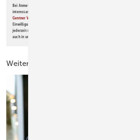
Bei Anmeldung zu diesem Newsletter bin ich damit einverstanden, über
interessante Verlags- und Online-Angebote
der Marken der Alfons W.
Gentner Verlag GmbH & Co. KG
informiert zu werden. Diese
Einwilligung kann ich jederzeit widerrufen und eine Abmeldung ist
jederzeit möglich. Informationen zum Umgang mit Daten finden Sie
auch in unserer
Datenschutzerklärung
.
Weitere Inhalte