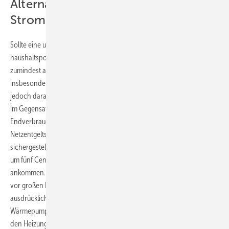
Alternativen zur
Stromsteuerreform
Sollte eine unmittelbare Absenkung der Stromsteuer aus
haushaltspolitischen Gründen nicht realisierbar sein, fordert der BWP,
zumindest andere Strompreisbestandteile kurzfristig zu senken –
insbesondere Umlagen und Netzentgelte. Hier weist der Verband
jedoch darauf hin, dass Zuschüsse zu den Übertragungsnetzentgelten
im Gegensatz zu Steuer-, und Umlagesenkungen nur mittelbar bei
Endverbrauchenden ankommen und sich durch die
Netzentgeltstruktur regional unterscheiden. Daher müsse in jedem Fall
sichergestellt sein, dass bei allen Bürgern die angekündigte Entlastung
um fünf Cent pro Kilowattstunde auch auf der Stromrechnung
ankommen. Die Wärmewende stehe in der neuen Legislaturperiode
vor großen Herausforderungen, so Sabel: „Deswegen begrüßen wir
ausdrücklich, dass der Haushalt 2025 die Finanzierung der
Wärmepumpen-Förderung absichert. Zugleich ist die Entscheidung für
den Heizungswechsel immer von Kapital- und Betriebskosten geprägt.