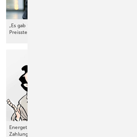
„Es gab flächen­deckend starke
Preis­steigerungen“
Energetische Maßnahme: Erst bei vollständiger
Zahlung gibt‘s die
Steuerermäßigung