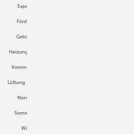
Expertenwissen
Fassade
Forschung
Förderung
Gebäudeenergiegesetz (GEG)
Gebäudekonzepte
Heizungsoptimierung
Heizungstechnik
Infrastruktur
Klimaschutz
Kommunen und Quartier
Kühlung und Klima
Lüftung
Marktübersicht
Nichtwohnungsbau
Normen und Zertifizierung
Solartechnik
Sommerlicher Wärmeschutz
Thermografie
Wärmebrücken
Wohngesund Bauen