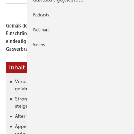
Podcasts
Gemäß des Bundesverbandes Wärmepumpe ist die
Webinare
Einschränkung der angekündigten Steuersenkung
eindeutig das falsche Signal. Auch weil so zugleich
Videos
Gasverbraucher begünstigt werden.
Inhalt
Verband sieht Akzeptanz und Glaubwürdigkeit
gefährdet
Strompreisentlastung als Kompensation für
steigende CO2-Kosten
Alternativen zur Stromsteuerreform
Appell an die Bundesregierung: Kurskorrektur
notwendig