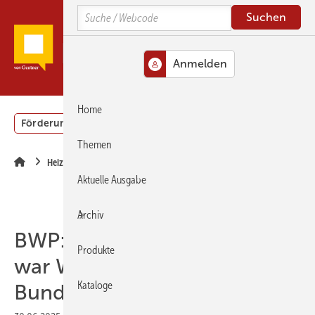
Springe
Springe
Springe
Search
zum
zum
zur
Hauptinhalt
Hauptmenü
SiteSearch
MENÜ
Home
Förderung
Gebäudeenergiegesetz (GEG)
Podcasts
Themen
Heizungstechnik
Aktuelle Ausgabe
Archiv
BWP: Stromsteuersenkung
Produkte
war Wahlversprechen der
Kataloge
Bundesregierung