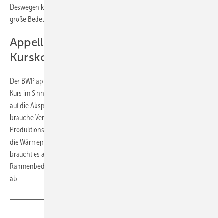
Deswegen kommt dem Verhältnis von Strom- und Gaspreisen eine
große Bedeutung zu.“
Appell an die Bundesregierung:
Kurskorrektur notwendig
Der BWP appelliert dementsprechend an die Bundesregierung, ihren
Kurs im Sinne der Planungs- und Investitionssicherheit rasch wieder
auf die Absprachen im Koalitionsvertrag zurückzuführen. Die Branche
brauche Verlässlichkeit, um weiter zu investieren – in
Produktionskapazitäten, Fachkräfte und Innovation. „Der Umstieg auf
die Wärmepumpe ist gesellschaftlich und klimapolitisch gewollt – jetzt
braucht es auch die passenden wirtschaftlichen
Rahmenbedingungen“, erklärt Sabel abschließend. Quelle:
BWP
/
ab