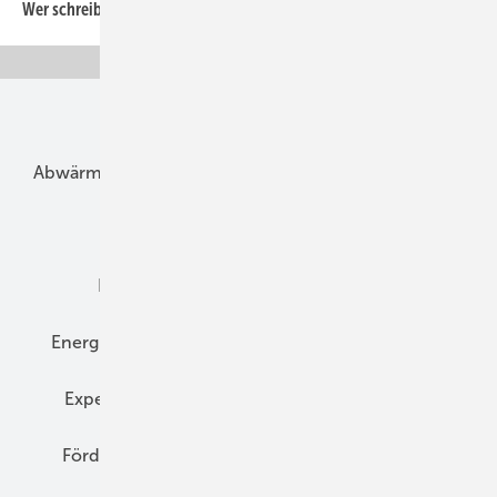
Wer schreibt, der bleibt
Unsere Themen
Abwärme
Bauphysik
Bautechnik
Dach
Dämmung
Denkmal und Altbau
Elektrotechnik
Energieberatung
Energiemanagement
Erneuerbare Energien
Expertenwissen
Fassade
Forschung
Förderung
Gebäudeenergiegesetz (GEG)