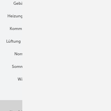
Gebäudekonzepte
Heizungsoptimierung
Heizungstechnik
Infrastruktur
Klimaschutz
Kommunen und Quartier
Kühlung und Klima
Lüftung
Marktübersicht
Nichtwohnungsbau
Normen und Zertifizierung
Solartechnik
Sommerlicher Wärmeschutz
Thermografie
Wärmebrücken
Wohngesund Bauen
Wohnungsbau