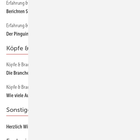
Erfahrung & Praxis
80
Berichten Sie von Ihren Projekten!
Erfahrung & Praxis
70
Der Pinguin bringt den Energiepass
Köpfe & Branche
Köpfe & Branche
120
Die Branche boomt
Köpfe & Branche
110
Wie viele Aussteller braucht Deutschland?
Sonstiges Thema
30
Herzlich Willkommen!