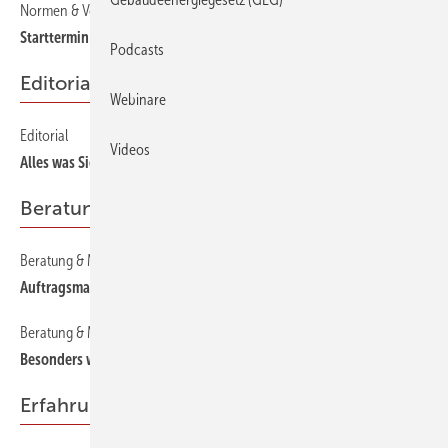
Normen & Vorschriften
90
Starttermin verPasst
Podcasts
Editorial
Webinare
Editorial
10
Videos
Alles was Sie brauchen!
Beratung & Marketing
Beratung & Marketing
190
Auftragsmaschine ohne Kosten
Beratung & Marketing
180
Besonders wertvoll
Erfahrung & Praxis