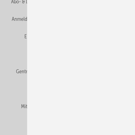
Abo- & Leserservice
AGB
Alle Inhalte chronologisch
Anmelden
Anmeldung & Registrierung
Datenschutz
E-Paper
Fachbeiträge
Frage des Monats
GEB abonnieren
GEB Wissens-Check
Gentner Verlag
Impressum
Karriere bei Gentner
Team
Mediaservice
Mitgliedschaften und Engagement
Newsletter
Podcast
Privacy Manager
RSS-Feed