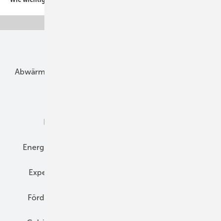
Unsere Themen
Abwärme
Bauphysik
Bautechnik
Dach
Dämmung
Denkmal und Altbau
Elektrotechnik
Energieberatung
Energiemanagement
Erneuerbare Energien
Expertenwissen
Fassade
Forschung
Förderung
Gebäudeenergiegesetz (GEG)