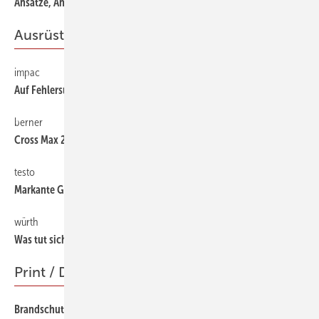
Ansätze, Annahmen, Auswertungen
Ausrüstung
impac
50
Auf Fehlersuche programmiert
berner
50
Cross Max 2 — vier in einem
testo
50
Markante Geräteentwicklung
würth
50
Was tut sich unter dem Putz
Print / Digital
Brandschutzplaner online
52