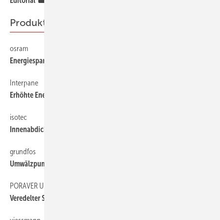
Editorial
Produkte & Ideen
osram
60
Energiesparlampe Dulux EL Longlife
Interpane
60
Erhöhte Energietransmission
isotec
60
Innenabdichtung mit System
grundfos
60
Umwälzpumpe für thermische Solaranlagen
PORAVER UND MC-BAUCHEMIE
60
Veredelter Sanierputz