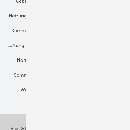
Gebäudekonzepte
Heizungsoptimierung
Heizungstechnik
Infrastruktur
Klimaschutz
Kommunen und Quartier
Kühlung und Klima
Lüftung
Marktübersicht
Nichtwohnungsbau
Normen und Zertifizierung
Solartechnik
Sommerlicher Wärmeschutz
Thermografie
Wärmebrücken
Wohngesund Bauen
Wohnungsbau
Abo- & Leserservice
AGB
Alle Inhalte chronologisch