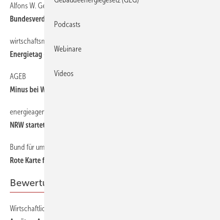
Alfons W. Gentner Verlag
6
Bundesverdienstkreuz für Verleger Erwin Fidelis Reisch
Podcasts
wirtschaftsministerium bw
6
Webinare
Energietag — Zukunft erleben
Videos
AGEB
6
Minus bei Wärmeenergien und Kernkraft
energieagentur NRW
6
NRW startet mit Aktionstagen zum Thema Energiesparen
Bund für umwelt und naturschutz
6
Rote Karte für Stromkonzerne
Bewertung
Wirtschaftlichkeit von Energieeinsparmaßnahmen (Teil 3)
38