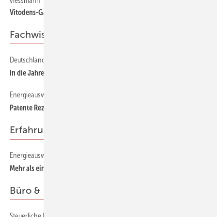
viessmann
60
Vitodens-Gas-Brennwerttechnik bis 840 kW
Fachwissen & Technik
Deutschlands erstes Niedrigenergiehaus wird 20 Jahre alt
28
In die Jahre gekommen
Energieausweise — welche Rechenverfahren stehen dahinter?
12
Patente Rezepte
Erfahrung & Praxis
Energieausweise rationell erstellen
20
Mehr als eine schwarze Null
Büro & Management
Steuerliche Förderung von Energiesparmaßnahmen
54