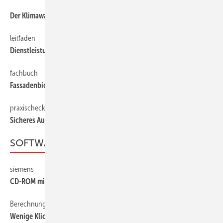
Der Klimawandel
52
leitfaden
52
Dienstleistungsmarketing
fachbuch
52
Fassadenbiofilme
praxischeck
52
Sicheres Ausschreiben und Abrechnen
SOFTWARE
siemens
51
CD-ROM mit diverser Software
Berechnungshilfe zur Witterungskorrektur
46
Wenige Klicks zum Ziel