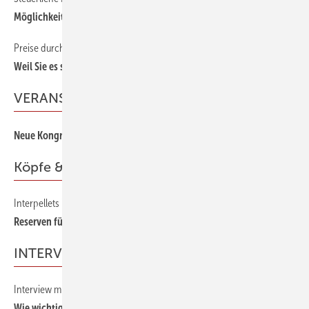
Möglichkeiten entdecken
Preise durchsetzen bei der Beratung
58
Weil Sie es sich wert sind
VERANSTALTUNG
18
Neue Kongressmesse für Energieeffizienz
Köpfe & Branche
Interpellets in den neuen Stuttgarter Messehallen
24
Reserven für die Märkte
INTERVIEW
Interview mit Martin Endhardt, Freier Architekt
26
Wie wichtig sind Netzwerke am Bau?