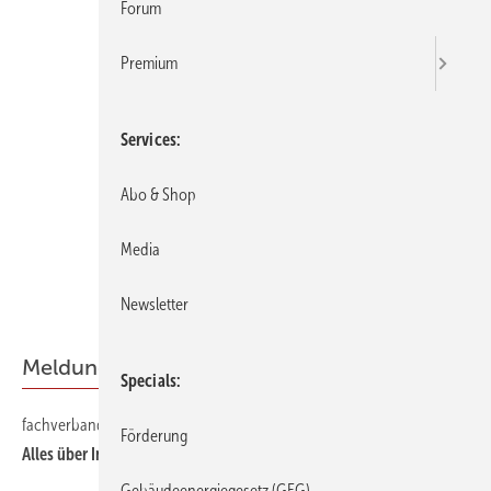
Forum
Premium
Services
Abo & Shop
Media
Newsletter
Meldungen
Specials
fachverband shk nrw
6
Förderung
Alles über Innenraumhygiene
Gebäudeenergiegesetz (GEG)