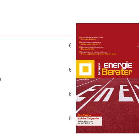
6
6
6
6