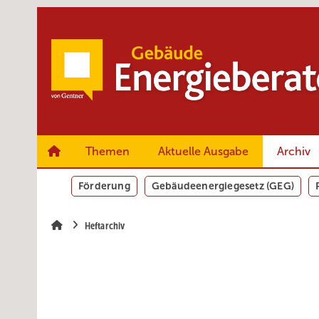
Springe
Springe
Springe
zum
zum
zur
Hauptinhalt
Hauptmenü
SiteSearch
Themen
Aktuelle Ausgabe
Archiv
Förderung
Gebäudeenergiegesetz (GEG)
Heftarchiv