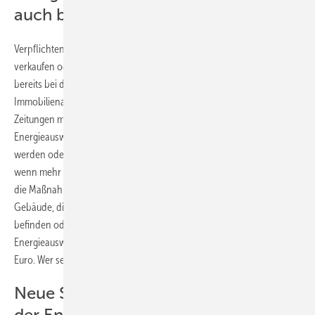
auch bei Mietverlängerungen
Verpflichtend ist der Ausweis für alle, die ihr Gebäude neu vermieten,
verkaufen oder verpachten wollen. Ein gültiger Energieausweis muss
bereits bei der ersten Besichtigung vorliegen. Auch in
Immobilienanzeigen auf kostenpflichtigen Internetseiten oder in
Zeitungen müssen die Ausweisdaten in Teilen stehen. Neu ist, dass
Energieausweise erforderlich sind, wenn Mietverträge verlängert
werden oder größere Renovierungen erfolgt sind. Das ist der Fall,
wenn mehr als ein Viertel der Gebäudehüllfläche saniert wird oder
die Maßnahmen ein Viertel des Gebäudewerts betreffen. Auch
Gebäude, die sich im Eigentum von öffentlichen Einrichtungen
befinden oder von diesen genutzt werden, benötigen einen
Energieausweis. Fehlt der Ausweis, drohen Bußgelder bis zu 10.000
Euro. Wer sein Gebäude selbst bewohnt, braucht keinen Ausweis.
Neue Skala erleichtert Einschätzung
der Energieeffizienz