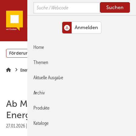
Springe
Springe
Springe
Search
zum
zum
zur
Hauptinhalt
Hauptmenü
SiteSearch
MENÜ
Home
Förderung
Gebäudeenergiegesetz (GEG)
Podcasts
Themen
Energieberatung
Aktuelle Ausgabe
Archiv
Ab Mai gelten neue
Produkte
Energieausweise
Kataloge
27.01.2026
|
Druckvorschau