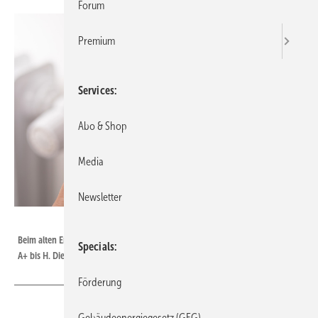
Forum
Premium
Services
Abo & Shop
Media
Newsletter
vegefox.com - stock.adobe.com
Beim alten Energieausweis reichte die Skala der Energieeffizienzklassen von
Specials
A+ bis H. Die neuen werden die Gebäudeeffizienz von A bis G klassifizieren.
Förderung
Gebäudeenergiegesetz (GEG)