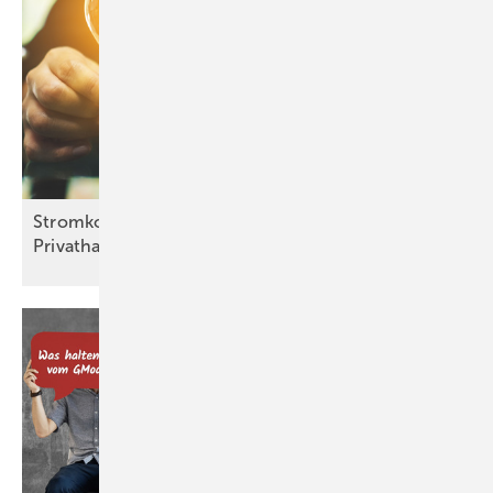
Stromkosten: versprochene Entlastung für
Privathaushalte fällt
aus