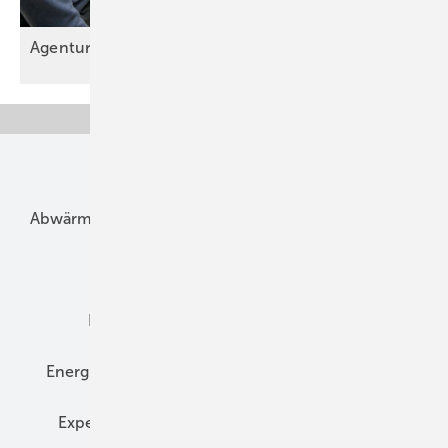
Agentur sucht Berater für
Heizungsoptimierung
Unsere Themen
Abwärme
Bauphysik
Bautechnik
Dach
Dämmung
Denkmal und Altbau
Elektrotechnik
Energieberatung
Energiemanagement
Erneuerbare Energien
Expertenwissen
Fassade
Forschung