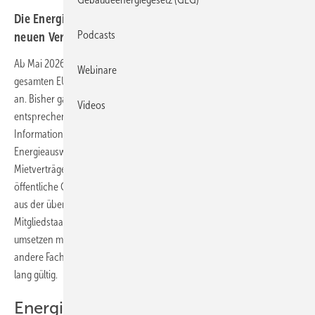
Die Energieausweise werden EU-weit vereinheitlicht. Die
Podcasts
neuen Versionen reichen von einer Skala von A bis G.
Ab Mai 2026 ändern sich die Energieausweise für Gebäude in der
Webinare
gesamten EU. Dann zeigt eine Skala von A bis G die Energieeffizienz
an. Bisher galt eine Skala von A+ bis H. Die neuen Bewertungsklassen
Videos
entsprechen denen von Haushaltsgeräten. Darauf weist das
Informationsprogramm Zukunft Altbau hin. Ebenfalls neu:
Energieausweise sind künftig auch bei der Verlängerung von
Mietverträgen, bei einer größeren Renovierung sowie für viele
öffentliche Gebäude vorgeschrieben. Die neuen Vorgaben stammen
aus der überarbeiteten
EU-Gebäuderichtlinie
(EPBD), die alle
Mitgliedstaaten bis spätestens 29. Mai 2026 in nationales Recht
umsetzen müssen. Gebäudeenergieberaterinnen und -berater und
andere Fachleute können die Ausweise ausstellen. Sie sind zehn Jahre
lang gültig.
Energieauswiese braucht es künftig