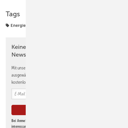
Tags
Energieausweis
Energieberatung
Keine Zeit? Kein Problem mit dem GEB
Newsletter!
Mit unserem Newsletter erhalten Sie regelmäßig von uns
ausgewählte Informationen und Neuigkeiten, gebündelt und
kostenlos direkt ins Postfach.
Bei Anmeldung zu diesem Newsletter bin ich damit einverstanden, über
interessante Verlags- und Online-Angebote
der Marken der Alfons W.