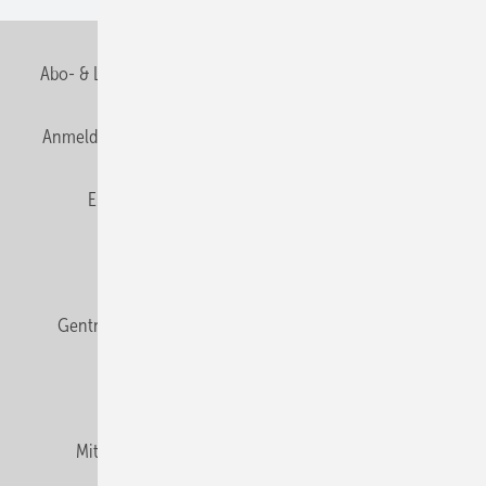
Abo- & Leserservice
AGB
Alle Inhalte chronologisch
Anmelden
Anmeldung & Registrierung
Datenschutz
E-Paper
Fachbeiträge
Frage des Monats
GEB abonnieren
GEB Wissens-Check
Gentner Verlag
Impressum
Karriere bei Gentner
Team
Mediaservice
Mitgliedschaften und Engagement
Newsletter