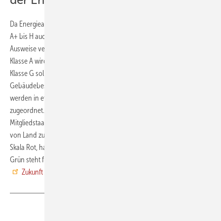
Da Energieausweise zehn Jahre gültig sind, bleibt die alte Skala von
A+ bis H auch nach Mai 2026 noch einige Jahre im Umlauf. Neue
Ausweise verwenden dann jedoch die aktualisierte Klassifizierung.
Klasse A wird ausschließlich Nullemissionsgebäuden vorbehalten sein.
Klasse G soll die energetisch schlechtesten fünfzehn Prozent des
Gebäudebestands eines Landes abbilden. Die übrigen Gebäude
werden in etwa gleich großen Anteilen den Klassen B bis F
zugeordnet. Die konkreten Schwellenwerte legen die einzelnen
Mitgliedstaaten auf Basis der EU-Vorgaben fest, sie können sich also
von Land zu Land unterscheiden. Gleich bleibt die Einfärbung: Ist die
Skala Rot, handelt es sich um ein energetisch ungünstiges Gebäude,
Grün steht für einen energetisch sehr guten Zustand. Quelle:
Zukunft Altbau
/ jb
Teilen
Link kopieren