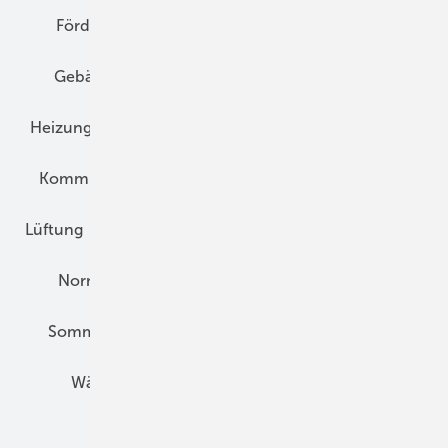
Förderung
Gebäudeenergiegesetz (GEG)
Gebäudekonzepte
Heizungsoptimierung
Heizungstechnik
Infrastruktur
Klimaschutz
Kommunen und Quartier
Kühlung und Klima
Lüftung
Marktübersicht
Nichtwohnungsbau
Normen und Zertifizierung
Solartechnik
Sommerlicher Wärmeschutz
Thermografie
Wärmebrücken
Wohngesund Bauen
Wohnungsbau