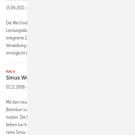
15.06.2011
-
Die Wechselrichterserie TripleLynx Pro, verfügbar in den
Leistungsklassen 8 kW, 10 kW, 12,5 kW und 15 kW, bietet eine
integrierte Datenprotokollierung sowie per Webserver eine
Verwaltung der Solaranlage von jedem beliebigen PC aus. Dies
ermöglicht es dem Bediener, aktuelle
Einstellungen...
kaco
Sinus
Wechselrichter
01.11.2006
-
Mit den neuen Wechselrichtern der KI-Serie können jetzt auch
Betreiber von Photovoltaik-Inselanlagen das KACO-Know-how
nutzen. Die batteriegekoppelten Geräte sind enorm überlastfähig und
liefern bei hohem Wirkungsgrad (im Teillastbereich bis zu 94 %) eine
reine Sinus-Spannung, mit der
selbst...