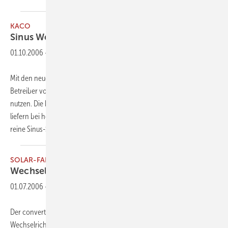
KACO
Sinus
Wechselrichter
01.10.2006
-
Mit den neuen Wechselrichtern der KI-Serie können jetzt auch
Betreiber von Photovoltaik-Inselanlagen das KACO-Know-how
nutzen. Die batteriegekoppelten Geräte sind enorm überlastfähig und
liefern bei hohem Wirkungsgrad (im Teillastbereich bis zu 94 %) eine
reine Sinus-Spannung, mit der
selbst...
SOLAR-FABRIK
Wechselrichter mit
phase-3-Technologie
01.07.2006
-
Der convert T6 ist in seiner Leistungsklasse der weltweit erste
Wechselrichter mit dreiphasiger Netzeinspeisung in Verbindung mit