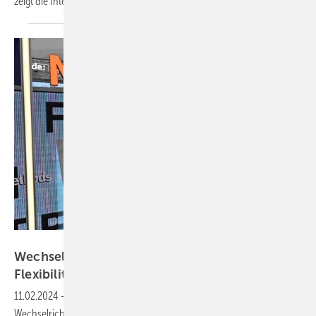
zeigt die Intersolar Europe im
Juni.
Solar Promotion GmbH
Wechselrichter-Trends – mehr Digitalisierung,
Flexibilität,
Stabilität
11.02.2024
-
Auf der Intersolar Europe 2024 im Juni werden auch die
Wechselrichter der neuen Generation präsentiert. Glaubt man den