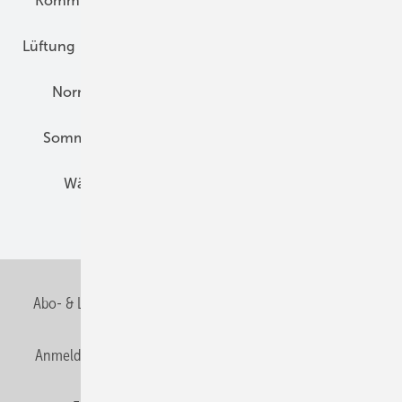
Kommunen und Quartier
Kühlung und Klima
Lüftung
Marktübersicht
Nichtwohnungsbau
Normen und Zertifizierung
Solartechnik
Sommerlicher Wärmeschutz
Thermografie
Wärmebrücken
Wohngesund Bauen
Wohnungsbau
Abo- & Leserservice
AGB
Alle Inhalte chronologisch
Anmelden
Anmeldung & Registrierung
Datenschutz