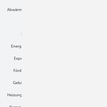
Abwärme
Bauphysik
Bautechnik
Dach
Dämmung
Denkmal und Altbau
Elektrotechnik
Energieberatung
Energiemanagement
Erneuerbare Energien
Expertenwissen
Fassade
Forschung
Förderung
Gebäudeenergiegesetz (GEG)
Gebäudekonzepte
Heizungsoptimierung
Heizungstechnik
Infrastruktur
Klimaschutz