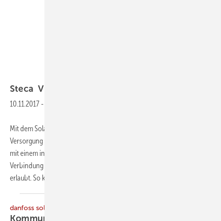
Steca
Steca
Vielseitiger
Wechselrichter
10.11.2017
-
Mit dem Solarix PLI bringt Steca ein All-in-One-Gerät heraus, das die
Versorgung von Verbrauchern mit 230 V AC ermöglicht, die Batterie
mit einem integrierten MPPT-Laderegler lädt und gleichzeitig die
Verbindung zu einem Generator oder vorhandenen Stromnetz
erlaubt. So kann z. B. als
höchste...
danfoss solar
Kommunikativer
Wechselrichter