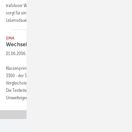
trafoloser Wechselrichtertopologie. Der dreiphasige Netzanschluss
sorgt für eine symme- trische Einspeisung, was eine erhöhte
Lebensdauer und Standfestigkeit
der...
SMA
Wechselrichter Sunny Boy SB
3300
01.06.2006
-
Klassenprimus unter den Solarwechselrichtern ist der Sunny Boy SB
3300 - der Stringwechselrichter war das einzige Gerät, das bei einem
Vergleichstest von der Stiftung Warentest die Note Gut erhalten hat.
Die Testkriterien waren Wirkungsgrad, Handhabung,
Umwelteigenschaften sowie
Sicherheit...
Unsere Themen