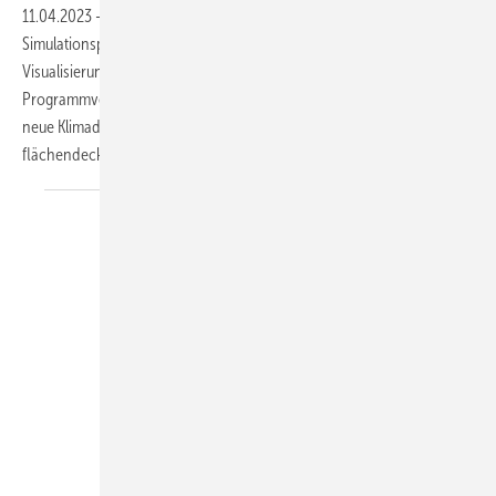
11.04.2023
-
PV*SOL premium ist ein dynamisches
Simulationsprogramm zur Planung von Photovoltaikanlagen mit 3D-
Visualisierung und detaillierter Verschattungsanalyse. Die neue
Programmversion wartet mit einigen Neuerungen auf. So stellt sie
neue Klimadaten für Deutschland bereit. Auf Basis von
flächendeckenden...