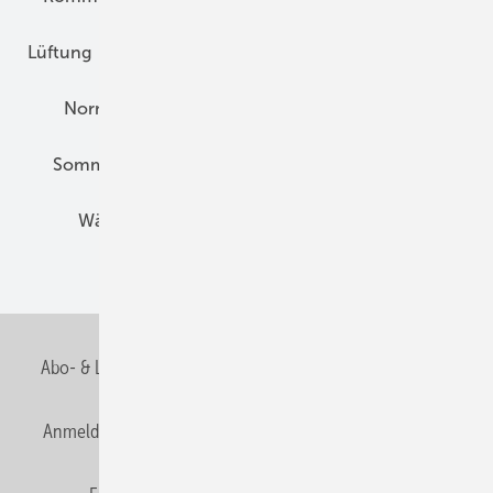
Lüftung
Marktübersicht
Nichtwohnungsbau
Normen und Zertifizierung
Solartechnik
Sommerlicher Wärmeschutz
Thermografie
Wärmebrücken
Wohngesund Bauen
Wohnungsbau
Abo- & Leserservice
AGB
Alle Inhalte chronologisch
Anmelden
Anmeldung & Registrierung
Datenschutz