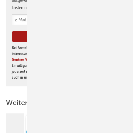
ausgewählte Informationen und Neuigkeiten, gebündelt und
kostenlos direkt ins Postfach.
Bei Anmeldung zu diesem Newsletter bin ich damit einverstanden, über
interessante Verlags- und Online-Angebote
der Marken der Alfons W.
Gentner Verlag GmbH & Co. KG
informiert zu werden. Diese
Einwilligung kann ich jederzeit widerrufen und eine Abmeldung ist
jederzeit möglich. Informationen zum Umgang mit Daten finden Sie
auch in unserer
Datenschutzerklärung
.
Weitere Inhalte