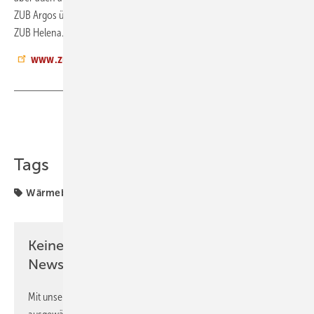
ZUB Argos über die Längen der Wärmebrücken in ZUB E-CAD nach
ZUB Helena.
jb
www.zub-systems.de
Teilen
Link kopieren
Tags
Wärmebrücken
Keine Zeit? Kein Problem mit dem GEB
Newsletter!
Mit unserem Newsletter erhalten Sie regelmäßig von uns