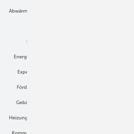
Abwärme
Bauphysik
Bautechnik
Dach
Dämmung
Denkmal und Altbau
Elektrotechnik
Energieberatung
Energiemanagement
Erneuerbare Energien
Expertenwissen
Fassade
Forschung
Förderung
Gebäudeenergiegesetz (GEG)
Gebäudekonzepte
Heizungsoptimierung
Heizungstechnik
Infrastruktur
Klimaschutz
Kommunen und Quartier
Kühlung und Klima