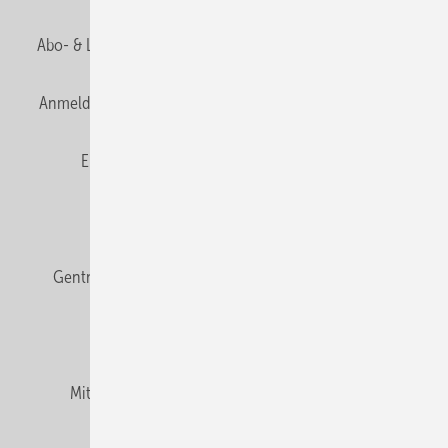
Abo- & Leserservice
AGB
Alle Inhalte chronologisch
Anmelden
Anmeldung & Registrierung
Datenschutz
E-Paper
Fachbeiträge
Frage des Monats
GEB abonnieren
GEB Wissens-Check
Gentner Verlag
Impressum
Karriere bei Gentner
Team
Mediaservice
Mitgliedschaften und Engagement
Newsletter