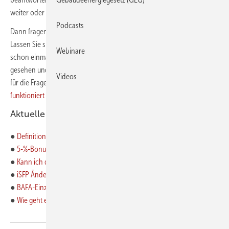
weiter oder die auffindbaren Antworten sind zu allgemein gehalten...
Podcasts
Dann fragen Sie einfach persönlich in der GEB Community nach.
Lassen Sie sich von Kolleginnen und Kollegen unterstützen, die sich
Webinare
schon einmal mit diesem oder einem ähnlichen Problem konfrontiert
gesehen und ihre Erfahrung damit gesammelt haben. Oder Sie haben
Videos
für die Fragen von Kollegen eine passende Antwort.
So einfach
funktioniert das Forum
.
Aktuelle Fragen:
●
Definition „in mehreren Sanierungsschritten“
●
5-%-Bonus (iSFP) nachträglich beantragen?
●
Kann ich die Solebohrung einzeln beantragen?
●
iSFP Änderung der Gebäudehülle
●
BAFA-Einzelmaßnahmen: Rechnungsempfänger
●
Wie geht es jetzt weiter mit der konfusen Förderung?