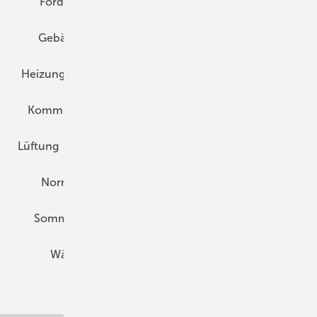
Förderung
Gebäudeenergiegesetz (GEG)
Gebäudekonzepte
Heizungsoptimierung
Heizungstechnik
Infrastruktur
Klimaschutz
Kommunen und Quartier
Kühlung und Klima
Lüftung
Marktübersicht
Nichtwohnungsbau
Normen und Zertifizierung
Solartechnik
Sommerlicher Wärmeschutz
Thermografie
Wärmebrücken
Wohngesund Bauen
Wohnungsbau