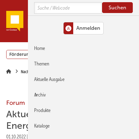
Springe
Springe
Springe
Search
zum
zum
zur
Hauptinhalt
Hauptmenü
SiteSearch
MENÜ
Home
Förderung
Gebäudeenergiegesetz (GEG)
Podcasts
Themen
Nachrichten
Aktuelle Ausgabe
Archiv
Forum
Produkte
Aktuelle Themen im
Energieberater-Forum
Kataloge
01.10.2022
|
Druckvorschau