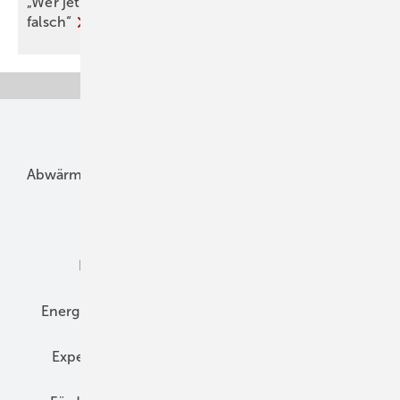
„Wer jetzt eine Wärme­pumpe kauft, macht nichts
falsch“
Unsere Themen
Abwärme
Bauphysik
Bautechnik
Dach
Dämmung
Denkmal und Altbau
Elektrotechnik
Energieberatung
Energiemanagement
Erneuerbare Energien
Expertenwissen
Fassade
Forschung