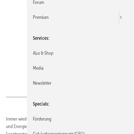
Forum
Premium
Services
Abo & Shop
Media
Newsletter
GV
Specials
Förderung
Immer wieder tauchen selbst bei erfahrenen Energieberaterinnen
und Energieberatern neue Fragestellungen auf, die sie nicht ad hoc
Gebäudeenergiegesetz (GEG)
beantworten können. Manchmal hilft die Recherche im Internet nicht