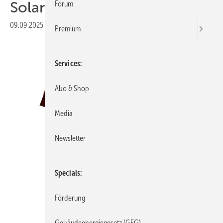
Solarmodulen
Forum
09.09.2025
|
Veröffentlicht in
Ausgabe 07-2025
Premium
Services
Abo & Shop
Media
Newsletter
Specials
Förderung
Gebäudeenergiegesetz (GEG)