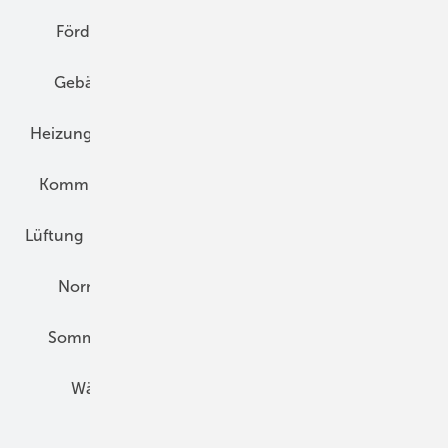
Förderung
Gebäudeenergiegesetz (GEG)
Gebäudekonzepte
Heizungsoptimierung
Heizungstechnik
Infrastruktur
Klimaschutz
Kommunen und Quartier
Kühlung und Klima
Lüftung
Marktübersicht
Nichtwohnungsbau
Normen und Zertifizierung
Solartechnik
Sommerlicher Wärmeschutz
Thermografie
Wärmebrücken
Wohngesund Bauen
Wohnungsbau