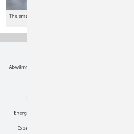
The smarter E Europe 2026: Fossil war
gestern
Unsere Themen
Abwärme
Bauphysik
Bautechnik
Dach
Dämmung
Denkmal und Altbau
Elektrotechnik
Energieberatung
Energiemanagement
Erneuerbare Energien
Expertenwissen
Fassade
Forschung