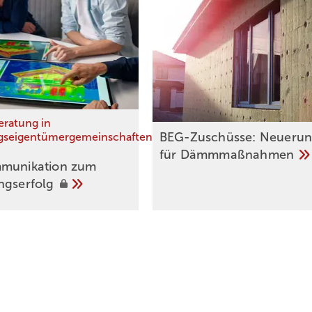
eratung in
BEG-Zuschüsse: Neue­run
seigentümergemeinschaften
für
Dämm­maß­nah­men
mmunikation zum
ungserfolg