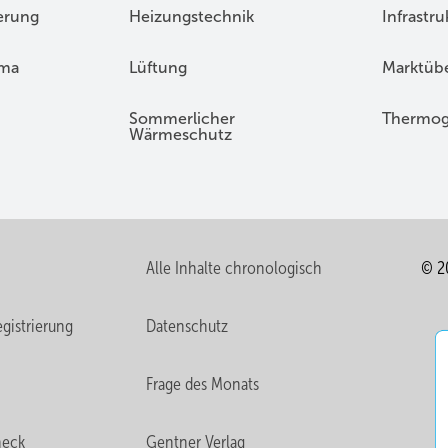
erung
Heizungstechnik
Infrastru
ima
Lüftung
Marktübe
Sommerlicher
Thermog
Wärmeschutz
Alle Inhalte chronologisch
© 2
gistrierung
Datenschutz
Frage des Monats
heck
Gentner Verlag