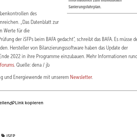
Informationen zum individuellen
Sanierungsfahrplan.
obenkontrollen des
nreichen. „Das Datenblatt zur
n Werte für die
Prüfung der iSFPs beim BAFA gedacht“, schreibt das BAFA. Es müsse d
den. Hersteller von Bilanzierungssoftware haben das Update der
bis Ende 2022 in ihre Programme einzubauen. Mehr Informationen run
eforums
. Quelle: dena / jb
ung und Energiewende mit unserem
Newsletter
.
eilen
Link kopieren
iSFP