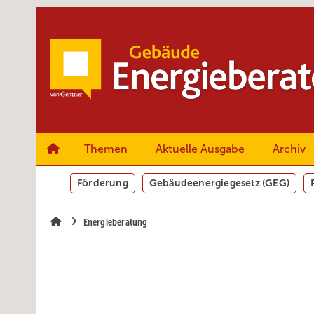
Springe
Springe
Springe
zum
zum
zur
Hauptinhalt
Hauptmenü
SiteSearch
Themen
Aktuelle Ausgabe
Archiv
Förderung
Gebäudeenergiegesetz (GEG)
Energieberatung