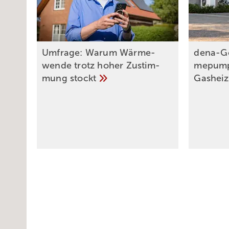
Umfrage: Warum Wärme­
dena-G
wende trotz hoher Zu­stim­
me­pum­
mung
stockt
Gas­hei­