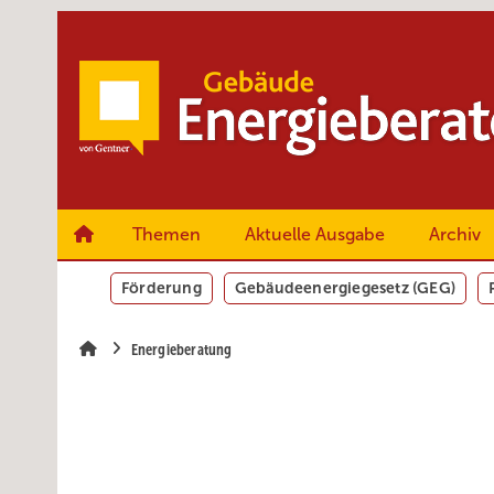
Springe
Springe
Springe
zum
zum
zur
Hauptinhalt
Hauptmenü
SiteSearch
Themen
Aktuelle Ausgabe
Archiv
Förderung
Gebäudeenergiegesetz (GEG)
Energieberatung