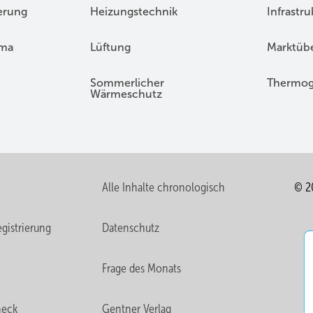
erung
Heizungstechnik
Infrastru
ima
Lüftung
Marktübe
Sommerlicher
Thermog
Wärmeschutz
Alle Inhalte chronologisch
© 2
gistrierung
Datenschutz
Frage des Monats
heck
Gentner Verlag