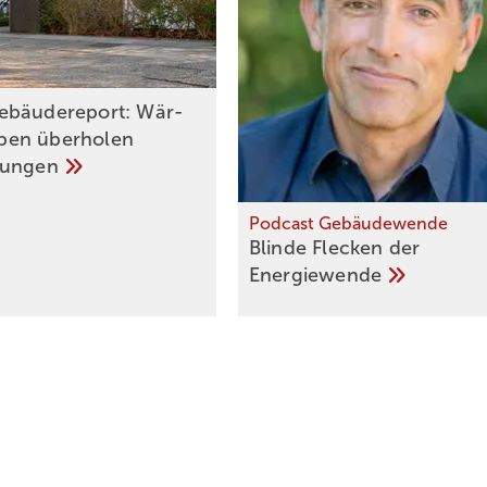
ebäudereport: Wär­
pen über­ho­len
zun­gen
Podcast Gebäudewende
Blinde Flecken der
Energiewende