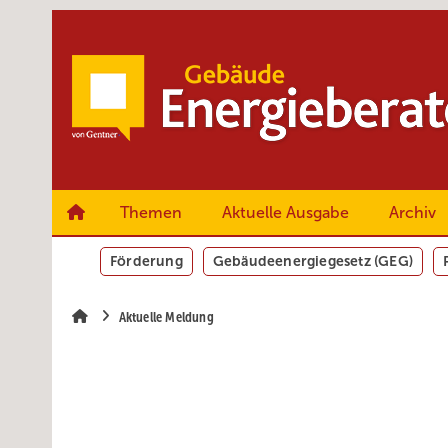
Springe
Springe
Springe
zum
zum
zur
Hauptinhalt
Hauptmenü
SiteSearch
Themen
Aktuelle Ausgabe
Archiv
Förderung
Gebäudeenergiegesetz (GEG)
Aktuelle Meldung