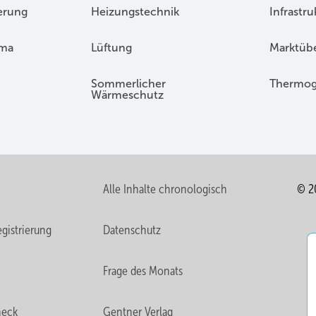
erung
Heizungstechnik
Infrastru
ima
Lüftung
Marktübe
Sommerlicher
Thermog
Wärmeschutz
Alle Inhalte chronologisch
© 2
gistrierung
Datenschutz
Frage des Monats
heck
Gentner Verlag