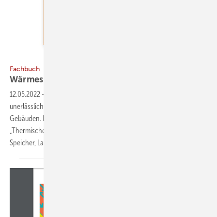
Bild: Springer Nature
Fachbuch
Wärmespeicherung ­ausführlich
erklärt
12.05.2022
-
Ohne thermische Energiespeicher geht es nicht. Sie sind
unerlässlich für eine nachhaltige Wärme- und Kälteversorgung von
Gebäuden. Professor Johannes Goeke erklärt in seinem Fachbuch
„Thermische Energiespeicher in der Gebäudetechnik – Sensible
Speicher, Latente Speicher, Systemintegration“ nicht
nur...