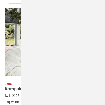
Bild: Leda
Leda
Kompakte
Glut
14.11.2025
-
In Stadtwohnungen oder kleinen Räumen wird es schnell
eng, wenn ein Kamin eingeplant werden soll. Für solche