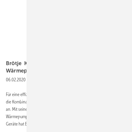
August Brötje GmbH, Rastede
Brötje
Kombispeicher für
Wärmepumensysteme
06.02.2020
-
Für eine effiziente Nutzung von Wärmepumpen-Systemen bietet sich
die Kombination mit einem Pufferspeicher inkl. Warmwasserbereitung
an. Mit seinem Kombinationsspeicher ETG 500 für die Luft/Wasser-
Wärmepumpenserie BLW NEO und für die BSW NEO Sole/Wasser-
Geräte hat Brötje den passenden
Speicher...