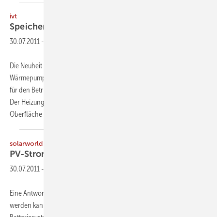
ivt
Speicher für Wärmepumpe und
Solar
30.07.2011
-
Die Neuheit von IVT zur Intersolar ist der WP-S 500, ein 500-l-
Wärmepumpen-Solarspeicher, der sowohl für Solarerträge als auch
für den Betrieb einer angeschlossenen Wärmepumpe konzipiert ist.
Der Heizungs-Wärmetauscher des Speichers wurde dazu auf eine
Oberfläche von 4 m² vergrößert.
Der...
solarworld
PV-Strom
speichern
30.07.2011
-
Eine Antwort auf die Frage, wie Strom zukünftig effektiver genutzt
werden kann, beantwortet Solarworld mit dem Sunpac-