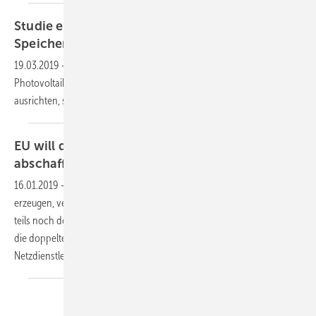
Studie ermittelt: Möglichst groß und ohne
Speicher - So ist PV am
wirtschaftlichsten
19.03.2019
-
Eigenheimbesitzer sollten die Leistung ihrer
Photovoltaik-Anlage nicht am Stromverbrauch des Haushalts
ausrichten, sondern ihr Dach voll
ausnutzen.
EU will doppelte Abgaben bei Speichern
abschaffen
16.01.2019
-
Bürger und Unternehmer, die Solarstrom selbst
erzeugen, verbrauchen, speichern und verkaufen zahlen gegenwärtig
teils noch doppelte Steuern und Abgaben für Strompuffer. Die EU will
die doppelten Belastungen abschaffen, wenn Speicher
Netzdienstleistungen
erbringen.