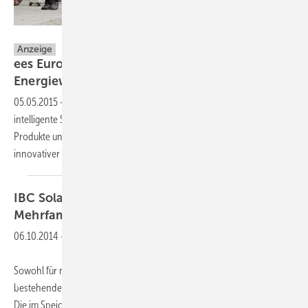
Solar Promotion GmbH
Anzeige
ees Europe - ohne Speicher keine
Energiewende
05.05.2015
-
Sie sind der Schlüssel zum Erfolg der Energiewende:
intelligente Speicher. Die ees Europe zeigt vom 10. bis 12. Juni 2015
Produkte und Services aus der gesamten Wertschöpfungskette
innovativer Batterie- und
Energiespeichertechnik.
IBC Solar
Speicher für Ein- und
Mehrfamilienhäuser
06.10.2014
-
Sowohl für neue Photovoltaikanlagen als auch für die Aufrüstung
bestehender Anlagen bietet IBC den Lithiumspeicher Solstore 6.5 Li.
Die im Speicher verwendeten Lithium-Zellen weisen laut Hersteller