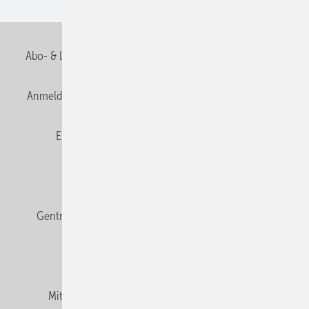
Abo- & Leserservice
AGB
Alle Inhalte chronologisch
Anmelden
Anmeldung & Registrierung
Datenschutz
E-Paper
Fachbeiträge
Frage des Monats
GEB abonnieren
GEB Wissens-Check
Gentner Verlag
Impressum
Karriere bei Gentner
Team
Mediaservice
Mitgliedschaften und Engagement
Newsletter