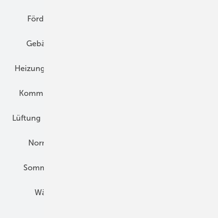
Förderung
Gebäudeenergiegesetz (GEG)
Gebäudekonzepte
Heizungsoptimierung
Heizungstechnik
Infrastruktur
Klimaschutz
Kommunen und Quartier
Kühlung und Klima
Lüftung
Marktübersicht
Nichtwohnungsbau
Normen und Zertifizierung
Solartechnik
Sommerlicher Wärmeschutz
Thermografie
Wärmebrücken
Wohngesund Bauen
Wohnungsbau