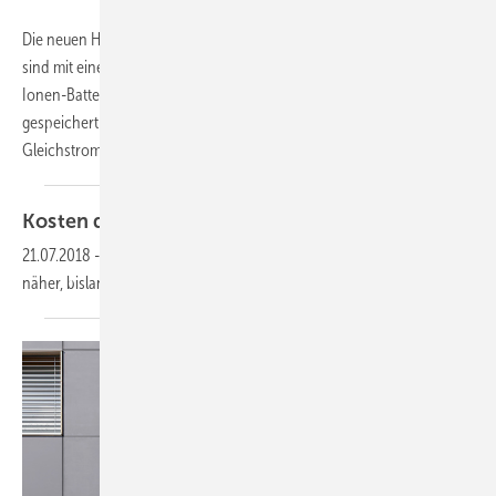
Die neuen Heimspeicher für Solarstromanlagen von Hanwha Q Cells
sind mit einem Hybridwechselrichter ausgestattet, der die Lithium-
Ionen-Batterie lädt und entlädt. Wird mehr Strom produziert als
gespeichert und genutzt werden kann, lässt sich der überschüssige
Gleichstrom der Solaranlage auch
in...
Kosten der Solarstromspeicher sinken
weiter
21.07.2018
-
Die Wirtschaftlichkeit von Solarstromspeichern rückt
näher, bislang ist sie aber oft noch nicht
gegeben.