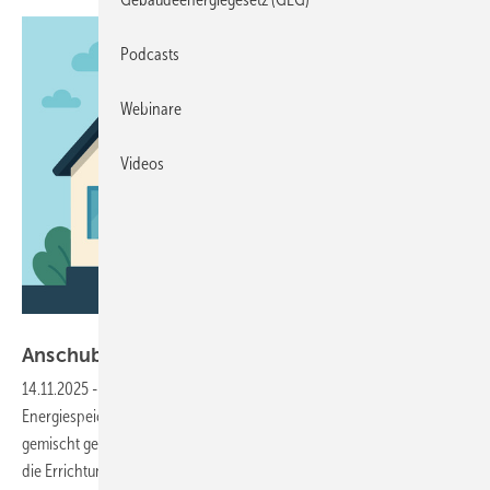
Podcasts
Webinare
Videos
Galina - stock.adobe.com
Anschub für
Speicherausbau
14.11.2025
-
Zwei wichtige Gesetzesänderungen für die Nutzung von
Energiespeichern stoßen auf positive Resonanz in der Branche. Auch
gemischt genutzte Speicher sind künftig vom Netzentgelt befreit und
die Errichtung der Geräte im Außenbereich wird
erlaubt.