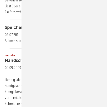
Batteriesystem. Es besitzt eine Speicherkapazität von 6,9 kWh und
lässt über eine Gebrauchsdauer von 10 Jahren ca. 200 Zyklen p.a. zu.
Ein Stromzähler misst dabei
den...
Speicher für Energiesystem immer
wichtiger
06.07.2011
-
Stromspeicher erhalten in Deutschland wachsende
Aufmerksamkeit.
neusta
Handschriftliches digital
speichern
09.09.2009
-
Der digitale Pen ist ein spezieller Kugelschreiber, mit dem sich
handgeschriebene Dokumente digital ausgeben lassen. So kann der
Energieberater Notizen und Freihandzeichnungen auf einem
vorbereiteten Papier vor Ort erstellen. Bereits während des
Schreibens erfasst der elektronische Stift
ohne...