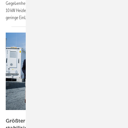
Gegebenheiten hat die Firma Leda den Kamineinsatz Fina mit bis zu
10 kW Heizleistung entwickelt. Er ist kompakt gebaut, verfügt über eine
geringe Einbautiefe und bietet die
Möglichkeit...
Eco Stor
Größter Batteriespeicher Deutschlands
stabilisiert
Stromnetz