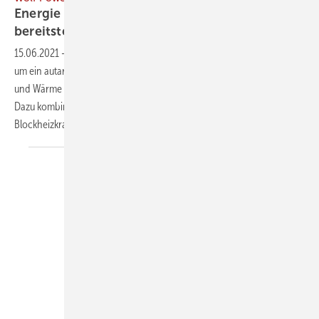
Energie selbst erzeugen, speichern und
bereitstellen
15.06.2021
-
Beim Newtron von Wolf Power Systems handelt es sich
um ein autarkes System, mit dem sich dezentral Strom für Ladesäulen
und Wärme für anliegende Gebäude und Quartiere erzeugen lässt.
Dazu kombiniert es beispielsweise eine Photovoltaikanlage oder ein
Blockheizkraftwerk mit einer Batterie und
einem...