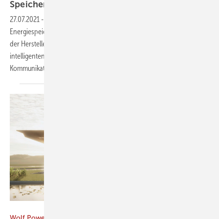
Speicher spricht mit
Ladestation
27.07.2021
-
Mit aktualisierter Software kann der kompakte
Energiespeicher Pulse Neo von Varta mit ausgewählten Ladestationen
der Hersteller Keba und Mennekes kommunizieren. Er ist mit einem
intelligenten Betriebssystem ausgestattet. Durch die direkte
Kommunikation lässt sich die Ladestrategie je nach
Bedarf...
Bild: Wolf Power Systems
Wolf Power Systems