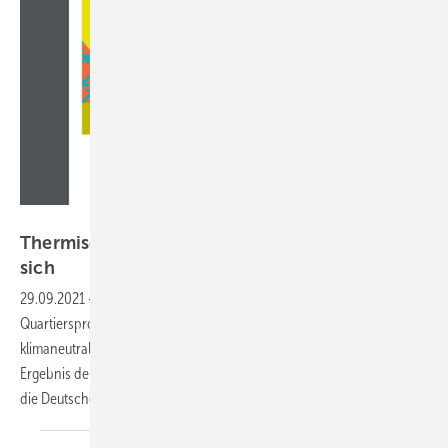
dena
Thermische Speicher in Quartieren rechnen
sich
29.09.2021
-
Schon heute können thermische Speicher in
Quartiersprojekten wirtschaftlich intergiert werden und damit zu einer
klimaneutralen Energieversorgung beitragen. Das ist das zentrale
Ergebnis der Studie „Thermische Energiespeicher für Quartiere“, die
die Deutsche Energie-Agentur (dena) veröffentlicht
hat.