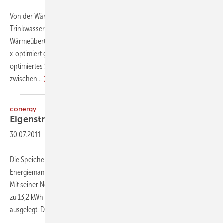
Von der Wärmeerzeugung über die Wärmespeicherung,
Trinkwassererwärmung und Regelungstechnik bis zur
Wärmeübertragung – mit seinem modular aufgebauten Wärmesystem
x-optimiert geht Kermi den Schritt zum Komplettanbieter. Ein
optimiertes Schnittstellenmanagement soll dabei Energieverluste
zwischen...
conergy
Eigenstrom
speichern
30.07.2011
-
Die Speicherlösung mit integriertem Stringwechselrichter und
Energiemanagementsystem basiert auf Lithium-Ionen Technologie.
Mit seiner Nennleistung von 5 kW sowie der Speicherkapazität von bis
zu 13,2 kWh ist der Sonnenspeicher für einen Vierpersonen-Haushalt
ausgelegt. Dabei wiegt
das...