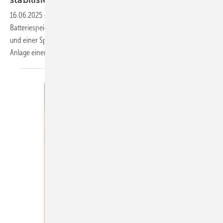
16.06.2025
-
In Bollingstedt in Schleswig-Holstein steht der größte
Batteriespeicher Deutschlands. Mit einer Leistung von 103,5 Megawatt
und einer Speicherkapazität von 238 Megawattstunden markiert diese
Anlage einen Meilenstein der deutschen
Energiewende.