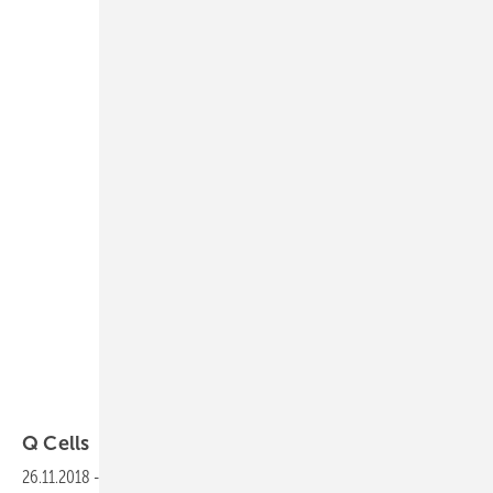
Hanwha Q Cells
Q Cells
Speicher für
PV-Anlagen
26.11.2018
-