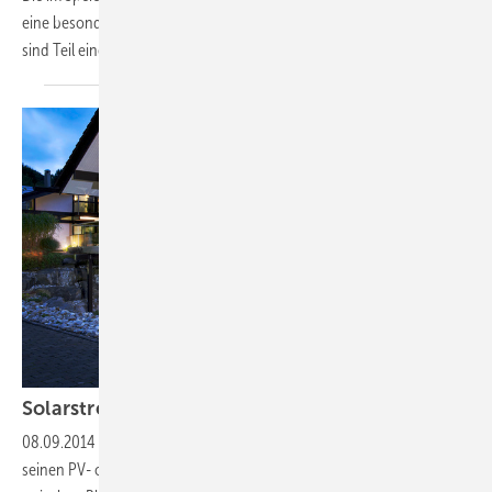
eine besonders hohe mechanische und thermische Stabilität auf und
sind Teil eines
fünfstufigen...
Solarstrom
speichern
08.09.2014
-
Batteriesysteme: Gesamteffizienz betrachten
Wer
seinen PV- oder BHKW-Strom speichern will, hat derzeit die Wahl