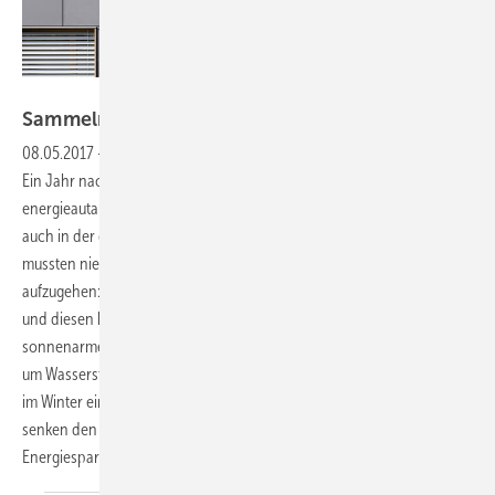
Foto: René Schmid Architekten AG, Beat Bühler
Sammeln, speichern,
sparen
08.05.2017
-
Energieautarkes Mehrfamilienhaus ohne Netzanschluss
Ein Jahr nach dem Erstbezug zeigt sich: Die Bewohner des
energieautarken Mehrfamilienhauses in Brütten nahe Zürich hatten
auch in der dunklen und kalten Jahreszeit stets Strom und Licht und
mussten nie frieren. Das Konzept des Pilotprojekts scheint
aufzugehen: Mit PV auf Dach und an Fassade Solarstrom produzieren
und diesen kurzfristig direkt in Batteriespeichern bunkern. Für
sonnenarme Zeiten wird der sommerliche Stromüberschuss genutzt,
um Wasserstoff zu erzeugen und in Langzeitspeichern zu bunkern, der
im Winter eine Brennstoffzelle antreibt. Viele weitere Komponenten
senken den Energiebedarf und schaffen ein Bewusstsein fürs
Energiesparen.
Claudia
Siegele