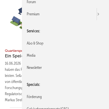
Forum
Premium
Services
Abo & Shop
Bild: Ternak Bebek - stock.adobe.com
Quartierspeicher optimiert PV-Nutzung
Media
Ein Speicher für alle
reicht
16.06.2026
-
Zentrale, gemeinschaftlich genutzte Batteriesysteme
Newsletter
haben das Potenzial, einen wichtigen Beitrag zur Energiewende zu
leisten. Selbst produzierter Strom lässt sich besser nutzen, um sich
von öffentlichen Versorgern unabhängiger zu machen. Das zeigt ein
Specials
Forschungsprojekt. Außerdem ergeben sich zusätzliche Erlösmodelle.
Regulatorische Vorgaben stehen dem Ganzen aber noch im Weg.
Förderung
Markus
Strehlitz
Gebäudeenergiegesetz (GEG)