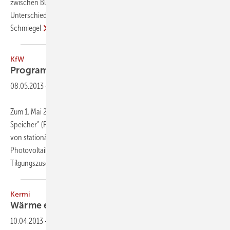
zwischen Blei- und Lithium-Ionen-Batterien. Lesen Sie, wo die
Unterschiede der Speichersysteme liegen.
Dr. Armin U.
Schmiegel
KfW
Programm Erneuerbare Energien —
Speicher
08.05.2013
-
Zum 1. Mai 2013 wurde das Förderprogramm „Erneuerbare Energien –
Speicher“ (Programm-Nr. 275) gestartet. Es unterstützt die Nutzung
von stationären Batteriespeichersystemen in Verbindung mit
Photovoltaikanlagen durch zinsgünstige Darlehen der KfW und durch
Tilgungszuschüsse, die
vom...
Kermi
Wärme erzeugen, speichern,
übertragen
10.04.2013
-