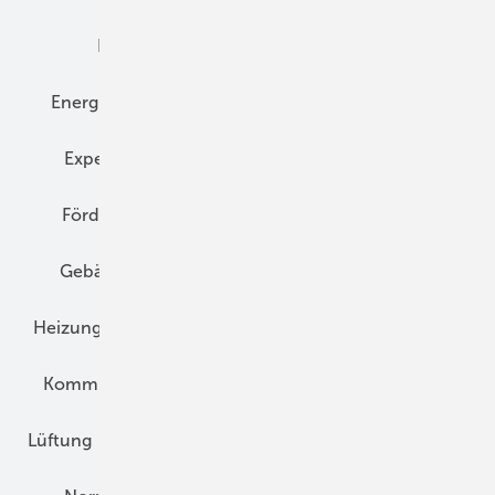
Elektrotechnik
Energieberatung
Energiemanagement
Erneuerbare Energien
Expertenwissen
Fassade
Forschung
Förderung
Gebäudeenergiegesetz (GEG)
Gebäudekonzepte
Heizungsoptimierung
Heizungstechnik
Infrastruktur
Klimaschutz
Kommunen und Quartier
Kühlung und Klima
Lüftung
Marktübersicht
Nichtwohnungsbau