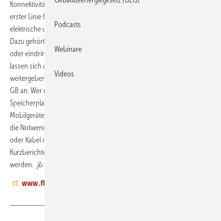
Konnektivität und einen Pistolengriff. Die vielseitigen Kameras sind in
erster Linie für Nahaufnahmen konzipiert, um professionelle
Podcasts
elektrische und gebäudetechnische Inspektionen durchzuführen.
Dazu gehört das Erkennen von Luftlecks, Temperaturunterschieden
Webinare
oder eindringendem Wasser. Über einen integrierten Touchscreen
lassen sich die Aufnahmen per WLAN an Kolleg:innen und Kund:innen
Videos
weitergeben. Der Hersteller bietet einen kostenlosen Speicher bis 1
GB an. Wer mehr benötigt, kann mit Jahresabonnements zusätzlichen
Speicherplatz erwerben. Auf die Cloud lässt sich über verschiedene
Mobilgeräte, Webbrowser oder Desktop-PCs zugreifen. Damit entfällt
die Notwendigkeit, zusätzliche USB-Flash-Laufwerke, Speicherkarten
oder Kabel mitzunehmen. Die Bilder können als Dateien oder in
Kurzberichten geprüft, bearbeitet, analysiert und weitergegeben
werden.
jb
www.flir.de