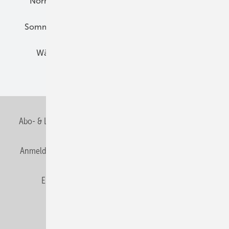
Normen und Zertifizierung
Solartechnik
Sommerlicher Wärmeschutz
Thermografie
Wärmebrücken
Wohngesund Bauen
Wohnungsbau
Abo- & Leserservice
AGB
Alle Inhalte chronologisch
Anmelden
Anmeldung & Registrierung
Datenschutz
E-Paper
Fachbeiträge
Frage des Monats
GEB abonnieren
GEB Wissens-Check