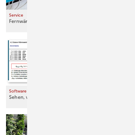
Service
Fernwärmeanschluss
­optimieren
Software
Sehen, wie gerechnet
wird