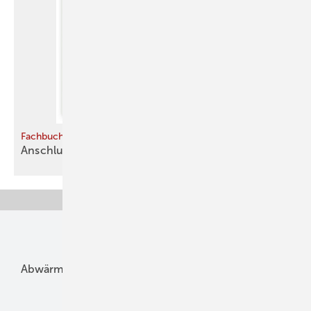
Fachbuch
Anschluss
finden
Unsere Themen
Abwärme
Bauphysik
Bautechnik
Dach
Dämmung
Denkmal und Altbau