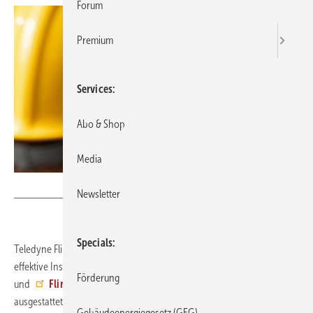
Forum
Premium
Services
Abo & Shop
Media
Bild: Teledyne Flir
Newsletter
Specials
Teledyne Flir hat seine Ex-Pro-Wärmebildkameraserie für schnelle und
effektive Inspektionen erweitert. Die neuen Modelle
Flir E5 Pro
Förderung
und
Flir E6 Pro
sind für Wärmebildaufnahmen ohne Fokussieren
ausgestattet. Sie verfügen über einen 3,5-Zoll-Touchscreen, Cloud-
Gebäudeenergiegesetz (GEG)