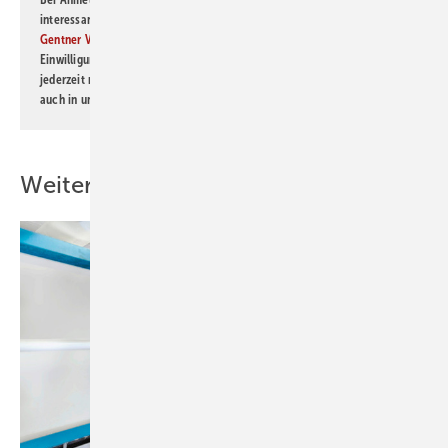
interessante Verlags- und Online-Angebote
der Marken der Alfons W.
Gentner Verlag GmbH & Co. KG
informiert zu werden. Diese
Einwilligung kann ich jederzeit widerrufen und eine Abmeldung ist
jederzeit möglich. Informationen zum Umgang mit Daten finden Sie
auch in unserer
Datenschutzerklärung
.
Weitere Inhalte