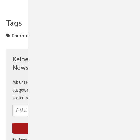
Teilen
Link kopieren
Tags
Thermografie
Wärmebrücken
Keine Zeit? Kein Problem mit dem GEB
Newsletter!
Mit unserem Newsletter erhalten Sie regelmäßig von uns
ausgewählte Informationen und Neuigkeiten, gebündelt und
kostenlos direkt ins Postfach.
Bei Anmeldung zu diesem Newsletter bin ich damit einverstanden, über