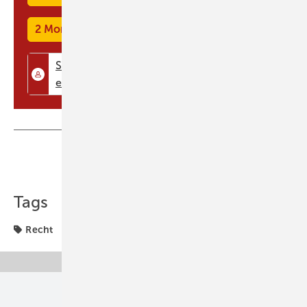
systematische Zusammenstellung der zeichnerischen Darstellungen
und rechnerischen Ergebnisse, die vormals in der Leistungsphase 9
2 Monate kostenlos testen
enthalte ...
Teilen
Link kopieren
Tags
Recht
Unsere Themen