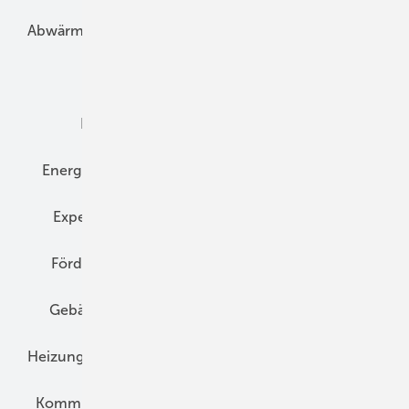
Abwärme
Bauphysik
Bautechnik
Dach
Dämmung
Denkmal und Altbau
Elektrotechnik
Energieberatung
Energiemanagement
Erneuerbare Energien
Expertenwissen
Fassade
Forschung
Förderung
Gebäudeenergiegesetz (GEG)
Gebäudekonzepte
Heizungsoptimierung
Heizungstechnik
Infrastruktur
Klimaschutz
Kommunen und Quartier
Kühlung und Klima