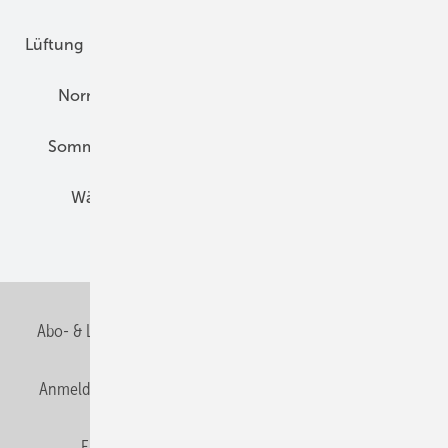
Lüftung
Marktübersicht
Nichtwohnungsbau
Normen und Zertifizierung
Solartechnik
Sommerlicher Wärmeschutz
Thermografie
Wärmebrücken
Wohngesund Bauen
Wohnungsbau
Abo- & Leserservice
AGB
Alle Inhalte chronologisch
Anmelden
Anmeldung & Registrierung
Datenschutz
E-Paper
Fachbeiträge
Frage des Monats