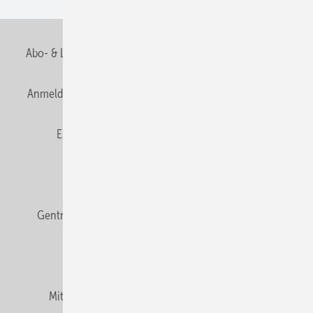
Abo- & Leserservice
AGB
Alle Inhalte chronologisch
Anmelden
Anmeldung & Registrierung
Datenschutz
E-Paper
Fachbeiträge
Frage des Monats
GEB abonnieren
GEB Wissens-Check
Gentner Verlag
Impressum
Karriere bei Gentner
Team
Mediaservice
Mitgliedschaften und Engagement
Newsletter