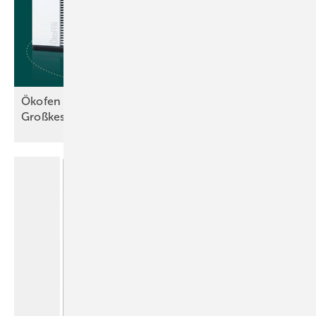
Ökofen stellt Wärmepumpen und ­Pellet-
Großkessel
vor