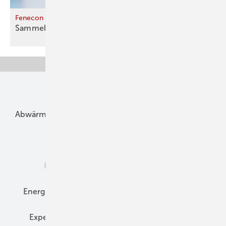
Fenecon
Sammelt Watt für schlechte
Zeiten
Unsere Themen
Abwärme
Bauphysik
Bautechnik
Dach
Dämmung
Denkmal und Altbau
Elektrotechnik
Energieberatung
Energiemanagement
Erneuerbare Energien
Expertenwissen
Fassade
Forschung