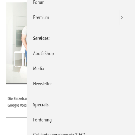
Forum
Premium
Services
Abo & Shop
Media
Newsletter
Bild: Uponor
Die Einzelraumregelung Smatrix Pulse kann via Alexa Voice Control oder
Specials
Google Voice Assistant kommunizieren.
Förderung
Gebäudeenergiegesetz (GEG)