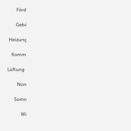
Förderung
Gebäudeenergiegesetz (GEG)
Gebäudekonzepte
Heizungsoptimierung
Heizungstechnik
Infrastruktur
Klimaschutz
Kommunen und Quartier
Kühlung und Klima
Lüftung
Marktübersicht
Nichtwohnungsbau
Normen und Zertifizierung
Solartechnik
Sommerlicher Wärmeschutz
Thermografie
Wärmebrücken
Wohngesund Bauen
Wohnungsbau