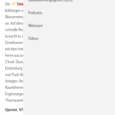
Die
Smatrix Pulse
von Uponor regelt Flächenheizungen und -
kühlungen im Wohnungsbau. Dazu passt sie ständig die benötigte
Podcasts
Wassermenge für einen Raum mehrmals täglich den Gegebenheiten
an. Auf diese Weise sichert sie gleichmäßige Raumtemperaturen und
Webinare
schnelle Reaktionszeiten. Einen manuellen hydraulischen Abgleich
braucht es deshalb nicht. Ein Kommunikationsmodul verbindet die
Videos
Einzelraumregelung entweder drahtlos oder über eine Datenleitung
mit dem Internet. Über eine App lässt sich Smatrix Pulse auch aus der
Ferne aus bedienen. Zusätzliche Funktionen bietet ein Zugriff auf die
Cloud. Dazu gehören beispielsweise automatische Updates, die
Einbindung in Smart Home-Systeme, eine Fernwartung, der Versand
von Push-Benachrichtigungen sowie die Verwaltung mehrerer
Anlagen. An das Regelmodul lassen sich bis zu sechs
Raumthermostate und acht Thermoantriebe anschließen, über ein
Ergänzungsmodul weitere sechs Thermostate sowie zusätzliche sechs
Thermoantriebe.
jb
Uponor, 97437 Haßfurt, Tel. (0 95 21) 69 00