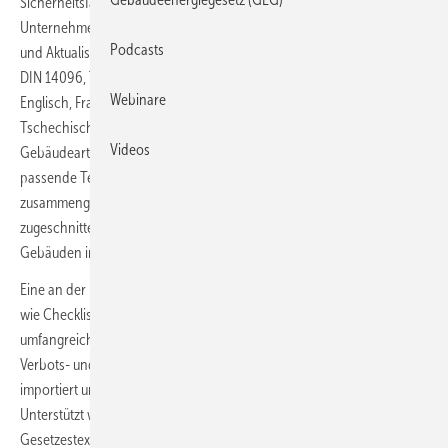
Sicherheitsfachkräfte oder Brandschutzbeauftragte von
Unternehmen, Geschäftsführer oder Dienstleister bei der Erstellung
Podcasts
und Aktualisierung von Brandschutzordnungs-Vorschriften gemäß
DIN 14096, Teil A, Teil B und C. Dabei kann der Teil A in Arabisch,
Webinare
Englisch, Französisch, Italienisch, Polnisch, Spanisch oder
Tschechisch übersetzt werden. Das Programm eignet sich für alle
Videos
Gebäudearten und bietet dafür zur jeweiligen Gebäude-Nutzungsart
passende Textbausteine und Vorlagen. Werden die Textbausteine
zusammengestellt und auf das jeweilige Gebäude individuell
zugeschnitten, kann man sie als Vorlage speichern und bei ähnlichen
Gebäuden immer wieder verwenden.
Eine an der DIN 14096 orientierte Gliederungsstruktur sorgt, ebenso
wie Checklisten, dafür, dass man Wichtiges nicht vergisst. Aus einer
umfangreichen Symbolbibliothek können Brandschutz-, Gefahren-,
Verbots- und Rettungszeichen entnommen oder externe Grafiken
importiert und in die Brandschutzordnung eingefügt werden.
Unterstützt werden Anwender auch durch ausgewählte
Gesetzestexte, Mustervorschriften, Richtlinien und Arbeitshilfen. Über