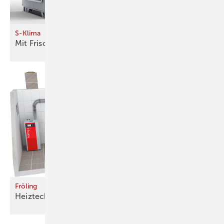
S-Klima
Mit Frischluft heizen und
­kühlen
Fröling
Heiztechnik für Groß und
Klein