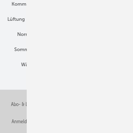
Kommunen und Quartier
Kühlung und Klima
Lüftung
Marktübersicht
Nichtwohnungsbau
Normen und Zertifizierung
Solartechnik
Sommerlicher Wärmeschutz
Thermografie
Wärmebrücken
Wohngesund Bauen
Wohnungsbau
Abo- & Leserservice
AGB
Alle Inhalte chronologisch
Anmelden
Anmeldung & Registrierung
Datenschutz