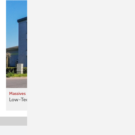
Massives Bürogebäude mit Naturkalk-Putz
Low-Tech im
Büro-Achtec k