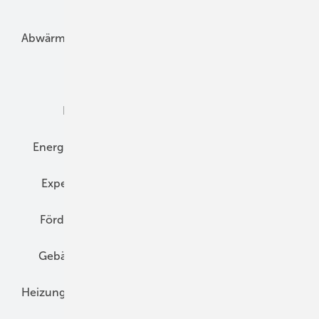
Unsere Themen
Abwärme
Bauphysik
Bautechnik
Dach
Dämmung
Denkmal und Altbau
Elektrotechnik
Energieberatung
Energiemanagement
Erneuerbare Energien
Expertenwissen
Fassade
Forschung
Förderung
Gebäudeenergiegesetz (GEG)
Gebäudekonzepte
Heizungsoptimierung
Heizungstechnik
Infrastruktur
Klimaschutz