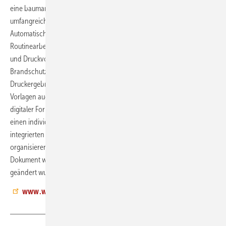
eine baumartige Gliederungsstruktur finden sich Anwender auch in
umfangreichen Brandschutzordnungs-Dokumenten zurecht.
Automatisch erstellte Inhaltsverzeichnisse sparen Zeit und machen
Routinearbeiten überflüssig. An der DIN 14096 orientierte Layout-
und Druckvorlagen ermöglichen eine normenkonforme Ausgabe von
Brandschutzordnungs-Dokumenten. Eine Vorschaufunktion zeigt das
Druckergebnis vor dem Ausdruck an. Darüber hinaus können alle
Vorlagen auch dupliziert und individuell angepasst werden. In
digitaler Form können Brandschutz-Dokumente als PDF-Dateien über
einen individuellen E-Mail-Verteiler versandt werden. Mit der
integrierten Projekt- und Nutzerverwaltung lassen sich Projekte
organisieren und individuelle Nutzerrechte vergeben. Änderungen im
Dokument werden automatisch dokumentiert, Vergleiche zeigen, was
geändert wurde.
pgl
www.weise-software.de
|
www.woehler.de