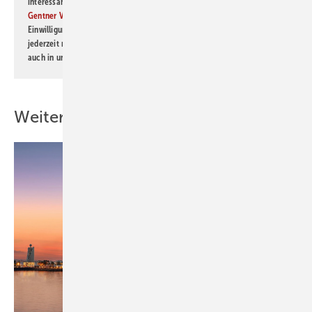
interessante Verlags- und Online-Angebote
der Marken der Alfons W.
Gentner Verlag GmbH & Co. KG
informiert zu werden. Diese
Einwilligung kann ich jederzeit widerrufen und eine Abmeldung ist
jederzeit möglich. Informationen zum Umgang mit Daten finden Sie
auch in unserer
Datenschutzerklärung
.
Weitere Inhalte