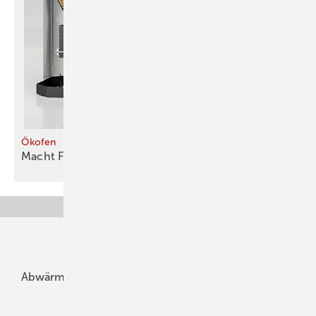
Ökofen
Macht Feuer ohne
Flamme
Unsere Themen
Abwärme
Bauphysik
Bautechnik
Dach
Dämmung
Denkmal und Altbau