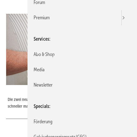
Forum
Premium
Services
Abo & Shop
Media
Newsletter
Bild: Saint-Gobain Weber
Die zwei neuen Fliesenkleber sollen das Verfliesen leichter, sicherer und
Specials
schneller machen.
Förderung
Gebäudeenergiegesetz (GEG)