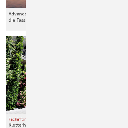
Advanced Building Skins Conference: Wie sehen
die Fassaden der Zukunft
aus?
Fachinformation
Kletterhilfen für
­Gebäude