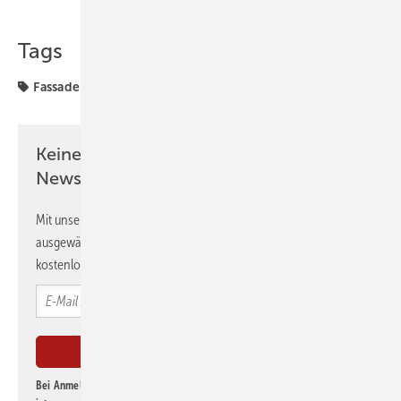
Tags
Fassade
Produkte
Weber
Keine Zeit? Kein Problem mit dem GEB
Newsletter!
Mit unserem Newsletter erhalten Sie regelmäßig von uns
ausgewählte Informationen und Neuigkeiten, gebündelt und
kostenlos direkt ins Postfach.
Bei Anmeldung zu diesem Newsletter bin ich damit einverstanden, über