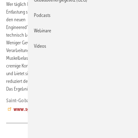
Wer täglich Fliesen verlegt, weiß: Jede Bewegung kostet Kraft, jede
Entlastung schont Muskeln und Knochen. Genau dort setzt Weber mit
Podcasts
den neuen
Comfort-Engineered-Fliesenklebern
an. „Comfort
Engineered“ ist laut Anbieter kein Marketingbegriff, sondern ein
Webinare
technisch belegtes System. Unabhängige Messungen haben bestätig:
Weniger Gewicht pro Sack und optimierte
Videos
Verarbeitungseigenschaften resultieren in bis zu 15 Prozent geringerer
Muskelbelastung. Die moderne Rezeptur sorgt für eine besonders
cremige Konsistenz, lässt sich staubarm mischen, mühelos aufziehen
und bietet sicheren Halt selbst für schwere Fliesen. Gleichzeitig
reduziert der Kleber den körperlichen Kraftaufwand beim Verlegen.
Das Ergebnis: weniger Ermüden, mehr Tempo beim Arbeiten.
ab
Saint-Gobain Weber, 40549 Düsseldorf, Tel. (02 11) 91 36 90,
www.sg-weber.de
Teilen
Link kopieren