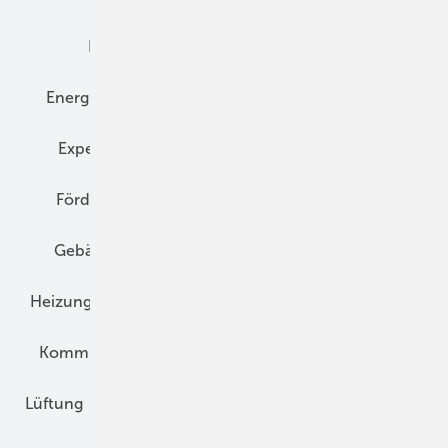
Elektrotechnik
Energieberatung
Energiemanagement
Erneuerbare Energien
Expertenwissen
Fassade
Forschung
Förderung
Gebäudeenergiegesetz (GEG)
Gebäudekonzepte
Heizungsoptimierung
Heizungstechnik
Infrastruktur
Klimaschutz
Kommunen und Quartier
Kühlung und Klima
Lüftung
Marktübersicht
Nichtwohnungsbau