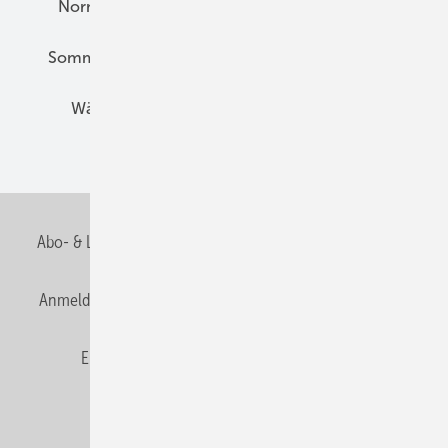
Normen und Zertifizierung
Solartechnik
Sommerlicher Wärmeschutz
Thermografie
Wärmebrücken
Wohngesund Bauen
Wohnungsbau
Abo- & Leserservice
AGB
Alle Inhalte chronologisch
Anmelden
Anmeldung & Registrierung
Datenschutz
E-Paper
Fachbeiträge
Frage des Monats
GEB abonnieren
GEB Wissens-Check