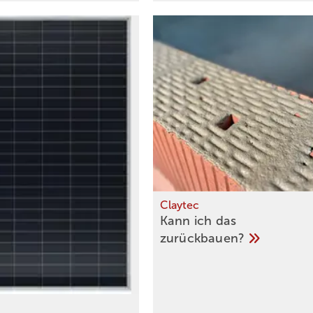
Claytec
Kann ich das
zurückbauen?