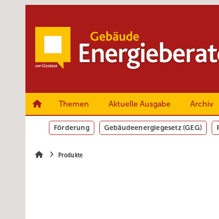
Springe
Springe
Springe
zum
zum
zur
Hauptinhalt
Hauptmenü
SiteSearch
Themen
Aktuelle Ausgabe
Archiv
Förderung
Gebäudeenergiegesetz (GEG)
Produkte