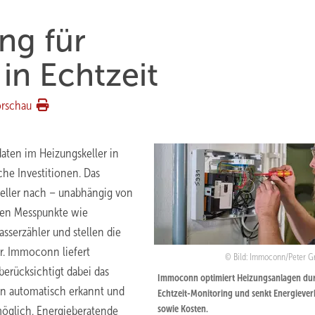
ng für
in Echtzeit
orschau
daten im Heizungskeller in
che Investitionen. Das
eller nach – unabhängig von
chen Messpunkte wie
serzähler und stellen die
r. Immoconn liefert
Bild: Immoconn/Peter 
erücksichtigt dabei das
Immoconn optimiert Heizungsanlagen du
n automatisch erkannt und
Echtzeit-Monitoring und senkt Energieve
sowie Kosten.
möglich. Energieberatende