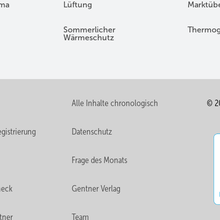
ima
Lüftung
Marktübe
Sommerlicher
Thermog
Wärmeschutz
Alle Inhalte chronologisch
© 2
gistrierung
Datenschutz
Frage des Monats
heck
Gentner Verlag
tner
Team