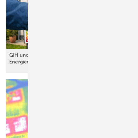
GIH und BuVEG wollen gemeinsam
Energieeffizienz im Gebäudebestand
stärken