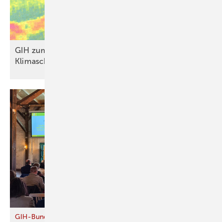
GIH zum GModG-Ent­wurf: kla­rer, aber we­ni­ger
Kli­ma­schutz
GIH-Bundeskongress in Berlin