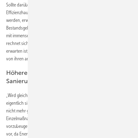
Sollte darüber hinaus die Förderung der Sanierung auf die
Effizienzhausstandards KfW-85 und KfW-100 tatsächlich abgeschafft
werden, erwartet Leppig kontraproduktive Effekte: „In einigen
Bestandsgebäuden ist eine Sanierung zum Effizienzhaus KfW-70 nur
mit immensem Aufwand und extrem hohen Kosten möglich – das
rechnet sich für den Hausbesitzer schlichtweg nicht. Weshalb zu
erwarten ist, dass wegen dieser Streichung viele Sanierungswillige
von ihren ambitionierten Plänen Abstand nehmen werden.
Höherer iSFP-Bonus könnte „Insel-
Sanierungen“ vorbeugen
„Wird gleichzeitig die Förderung für Dämmungen erhöht – eine
eigentlich sinnvolle Maßnahme –, sei anzunehmen, dass Hausbesitzer
nicht mehr ganzheitlich sanieren, sondern sich auf lukrativ geförderte
Einzelmaßnahmen zurückziehen. Um diesen „Insel-Sanierungen“
vorzubeugen, schlägt Leppig eine Erhöhung des iSFP-Bonus auf 10 %
vor, da Energieberater Kunden ganzheitlich, sowie technologie- und