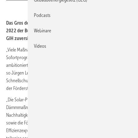
Podcasts
Das Gros der Eckpunkte aus dem Klimaschutz Sofortprogramm
2022 der Bundesregierung stimmen den Energieberaterverband
Webinare
GIH zuversichtlich. Es gibt aber auch Kritik.
Videos
„Viele Maßnahmen aus dem Entwurf für das Klimaschutz
Sofortprogramm sind sinnvoll und wichtig, anders können wir die
ambitionierten Klimaschutzziele im Gebäudebereich kaum erreichen“,
so Jürgen Leppig. Der Vorsitzende des GIH warnt jedoch vor einem
Schnellschuss und rät eindringlich von der sofortigen Abschaffung
der Förderstandards KfW-100 und KfW-85 im Bestand ab.
„Die Solar-Pflicht für Neubauten, der auf 30 % erhöhte Fördersatz für
Dämmmaßnahmen, zusätzliche Boni für erneuerbare Energien und
Nachhaltigkeit, die Stärkung des individuellen Sanierungsfahrplans
sowie die Förderung der Aus- und Weiterbildung von
Effizienzexperten sind allesamt Maßnahmen, die wir unterstützen und