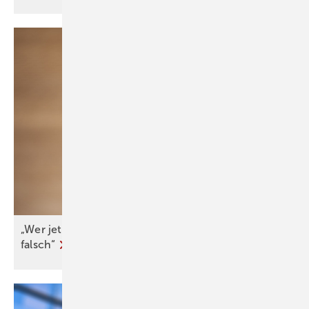
„Wer jetzt eine Wärme­pumpe kauft, macht nichts
falsch“