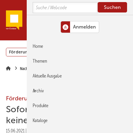
Springe
Springe
Springe
Search
zum
zum
zur
Hauptinhalt
Hauptmenü
SiteSearch
MENÜ
Home
Förderung
Gebäudeenergiegesetz (GEG)
Podcasts
Themen
Nachrichten
Aktuelle Ausgabe
Archiv
Förderung
Produkte
Sofortprogramm: „Jetzt bloß
keinen Schnellschuss!“
Kataloge
15.06.2021
|
Druckvorschau