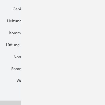
Gebäudekonzepte
Heizungsoptimierung
Heizungstechnik
Infrastruktur
Klimaschutz
Kommunen und Quartier
Kühlung und Klima
Lüftung
Marktübersicht
Nichtwohnungsbau
Normen und Zertifizierung
Solartechnik
Sommerlicher Wärmeschutz
Thermografie
Wärmebrücken
Wohngesund Bauen
Wohnungsbau