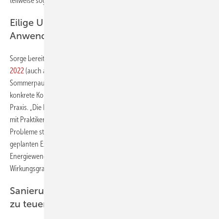
teilweise sogar schon seit Langem gefordert haben“, freut sich Leppig.
Eilige Umsetzung verursacht häufig
Anwendungsprobleme
Sorge bereite dem GIH jedoch, dass das
Klimaschutz Sofortprogramm
2022
(auch als Klimapakt bezeichnet) wohl noch vor der
Sommerpause vom Kabinett beschlossen werden soll – ohne die
konkrete Konsultation einschlägiger Experten aus Wissenschaft und
Praxis. „Die Erfahrung zeigt, dass Gesetze und Regelungen, die nicht
mit Praktikern diskutiert wurden, in der Regel bei ihrer Anwendung auf
Probleme stoßen“, warnt Leppig. Beispielsweise müsse bei der
geplanten Extra-Förderung von – in vielen Fällen für die
Energiewende sehr wichtigen – Wärmepumpen ein bestimmter
Wirkungsgrad vorgeschrieben sein.
Sanierung zum Effizienzhaus KfW-70 ist oft
zu teuer