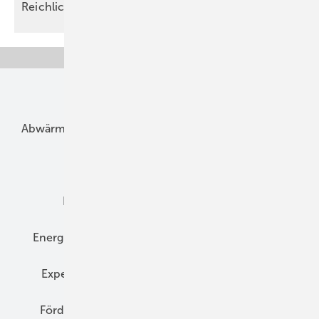
Reichlich Redebedarf zum
­Jubiläum
Unsere Themen
Abwärme
Bauphysik
Bautechnik
Dach
Dämmung
Denkmal und Altbau
Elektrotechnik
Energieberatung
Energiemanagement
Erneuerbare Energien
Expertenwissen
Fassade
Forschung
Förderung
Gebäudeenergiegesetz (GEG)