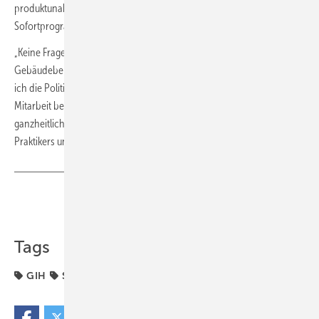
produktunabhängig beraten. Dies konkretisiere die im Klimaschutz
Sofortprogramm genannte Stärkung der Beratungsinstrumente.
„Keine Frage - die Zeit drängt und die Energieeffizienz im
Gebäudebereich muss zügig vorangetrieben werden. Dennoch kann
ich die Politik vor diesem Schnellschuss nur warnen und unsere
Mitarbeit bei der Gestaltung des Klimapakts anbieten: Sollen
ganzheitliche Sanierungen nicht demotiviert werden, ist der Blick des
Praktikers unerlässlich“, so Leppig. GLR
Teilen
Link kopieren
Tags
GIH
Sofortprogramm