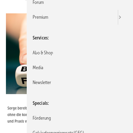
Forum
Premium
Services
Abo & Shop
Media
Newsletter
Fokusiert / iStock / Getty Images Plus
Specials
Sorge bereite dem GIH, dass das Klimaschutz Sofortprogramm 22 wohl
ohne die konkrete Konsultation einschlägiger Experten aus Wissenschaft
Förderung
und Praxis vom Bundeskabinett beschlossen werden soll.
Gebäudeenergiegesetz (GEG)