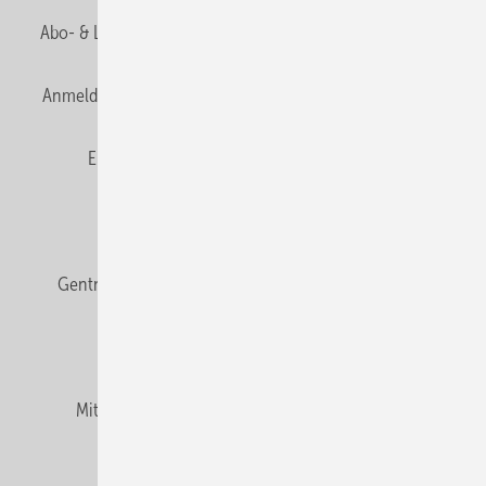
Abo- & Leserservice
AGB
Alle Inhalte chronologisch
Anmelden
Anmeldung & Registrierung
Datenschutz
E-Paper
Fachbeiträge
Frage des Monats
GEB abonnieren
GEB Wissens-Check
Gentner Verlag
Impressum
Karriere bei Gentner
Team
Mediaservice
Mitgliedschaften und Engagement
Newsletter
Podcast
Privacy Manager
RSS-Feed