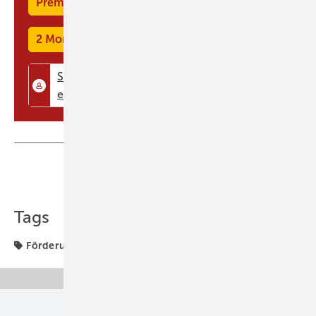
Premium Mitgliedschaft
2 Monate kostenlos testen
Teilen
Link kopieren
Tags
Förderung
Märkte & Trends
Unsere Themen