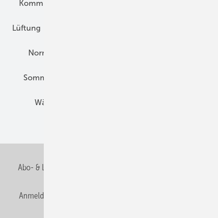
Kommunen und Quartier
Kühlung und Klima
Lüftung
Marktübersicht
Nichtwohnungsbau
Normen und Zertifizierung
Solartechnik
Sommerlicher Wärmeschutz
Thermografie
Wärmebrücken
Wohngesund Bauen
Wohnungsbau
Abo- & Leserservice
AGB
Alle Inhalte chronologisch
Anmelden
Anmeldung & Registrierung
Datenschutz