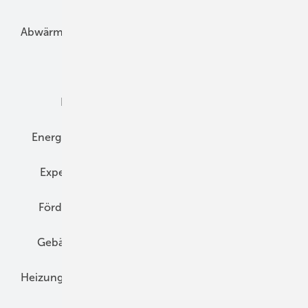
Abwärme
Bauphysik
Bautechnik
Dach
Dämmung
Denkmal und Altbau
Elektrotechnik
Energieberatung
Energiemanagement
Erneuerbare Energien
Expertenwissen
Fassade
Forschung
Förderung
Gebäudeenergiegesetz (GEG)
Gebäudekonzepte
Heizungsoptimierung
Heizungstechnik
Infrastruktur
Klimaschutz