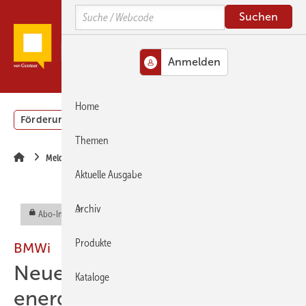
Springe
Springe
Springe
Search
zum
zum
zur
Hauptinhalt
Hauptmenü
SiteSearch
MENÜ
Home
Förderung
Gebäudeenergiegesetz (GEG)
Podcasts
Themen
Meldungen
Aktuelle Ausgabe
Archiv
Abo-Inhalt
Produkte
BMWi
Neue Förderung für
Kataloge
energieeffizientere