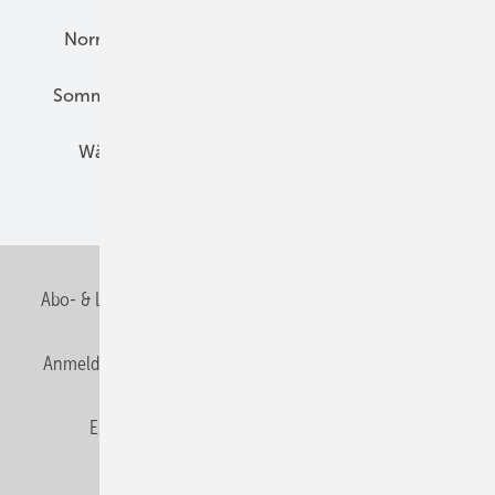
Normen und Zertifizierung
Solartechnik
Sommerlicher Wärmeschutz
Thermografie
Wärmebrücken
Wohngesund Bauen
Wohnungsbau
Abo- & Leserservice
AGB
Alle Inhalte chronologisch
Anmelden
Anmeldung & Registrierung
Datenschutz
E-Paper
Fachbeiträge
Frage des Monats
GEB abonnieren
GEB Wissens-Check