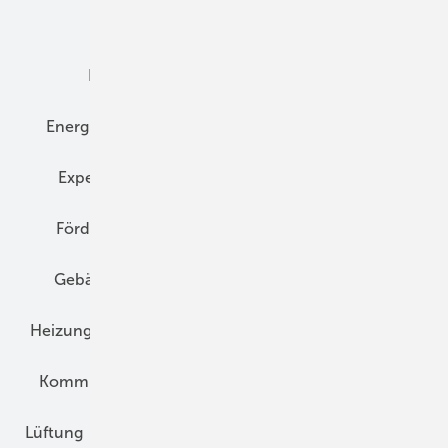
Dämmung
Denkmal und Altbau
Elektrotechnik
Energieberatung
Energiemanagement
Erneuerbare Energien
Expertenwissen
Fassade
Forschung
Förderung
Gebäudeenergiegesetz (GEG)
Gebäudekonzepte
Heizungsoptimierung
Heizungstechnik
Infrastruktur
Klimaschutz
Kommunen und Quartier
Kühlung und Klima
Lüftung
Marktübersicht
Nichtwohnungsbau