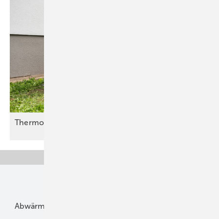
Thermondo öffnet sich für
SHK-Partner
Unsere Themen
Abwärme
Bauphysik
Bautechnik
Dach