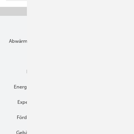
Unsere Themen
Abwärme
Bauphysik
Bautechnik
Dach
Dämmung
Denkmal und Altbau
Elektrotechnik
Energieberatung
Energiemanagement
Erneuerbare Energien
Expertenwissen
Fassade
Forschung
Förderung
Gebäudeenergiegesetz (GEG)
Gebäudekonzepte
Heizungsoptimierung