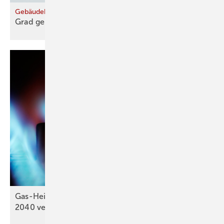
Gebäudeheizlast mit Heizgradtagen berechnen
Grad genau
gerechnet
Gas-Heizung: Energiekosten könn­ten sich bis
2040
verdoppeln