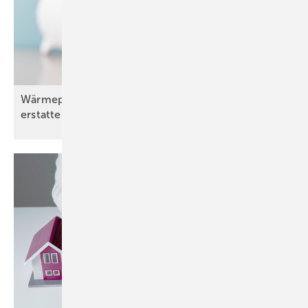
Wärmepumpennutzer können sich Stromkosten
erstatten
lassen