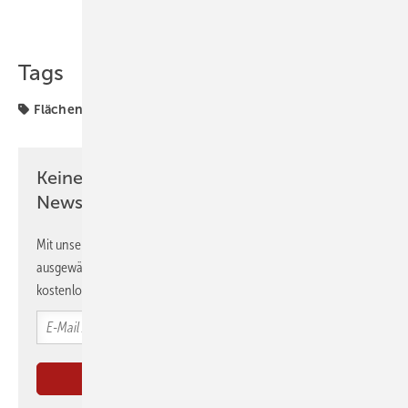
Teilen
Link kopieren
Tags
Flächenheizung
Heizungstechnik
Keine Zeit? Kein Problem mit dem GEB
Newsletter!
Mit unserem Newsletter erhalten Sie regelmäßig von uns
ausgewählte Informationen und Neuigkeiten, gebündelt und
kostenlos direkt ins Postfach.