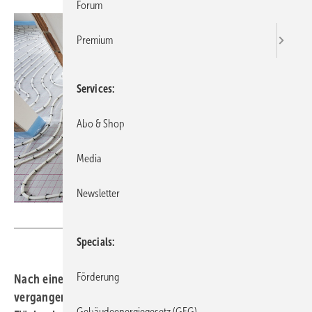
Forum
Premium
Services
Abo & Shop
Media
Newsletter
Wolfilser - stock.adobe.com
Specials
Förderung
Nach einem kontinuierlichen Wachstum in den
vergangenen zehn Jahren ist der Absatz von
Gebäudeenergiegesetz (GEG)