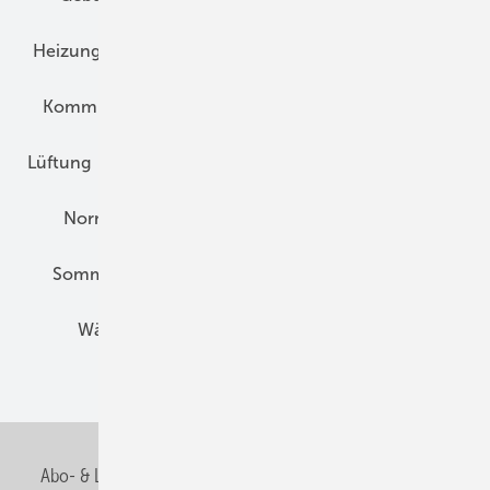
Heizungstechnik
Infrastruktur
Klimaschutz
Kommunen und Quartier
Kühlung und Klima
Lüftung
Marktübersicht
Nichtwohnungsbau
Normen und Zertifizierung
Solartechnik
Sommerlicher Wärmeschutz
Thermografie
Wärmebrücken
Wohngesund Bauen
Wohnungsbau
Abo- & Leserservice
AGB
Alle Inhalte chronologisch