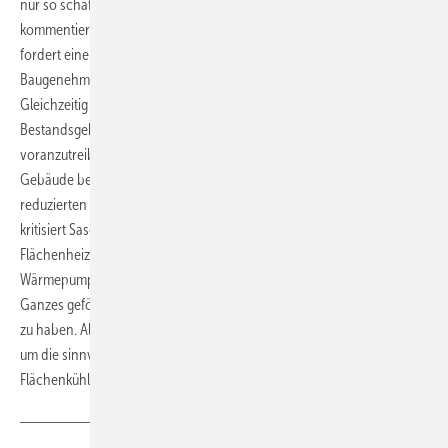
nur so schaffen wir den dringend benötigten Wohnraum“,
kommentiert BVF-Vorsitzender Ulrich Stahl die Zahlen. Der Verband
fordert einen umfangreichen Bürokratieabbau, die Vereinfachung der
Baugenehmigungen und entsprechende Fördermaßnahmen.
Gleichzeitig gelte es, die energetische Sanierung der
Bestandsgebäude durch eine entsprechende politische Flankierung
voranzutreiben. „Die Reduzierung der maximalen Förderhöhe für
Gebäude bedingt, dass die Flächenheizung oftmals nur an den
reduzierten Fördersätzen für Umfeldmaßnahmen partizipieren kann“,
kritisiert Sascha Allissat, Vorsitzender des Ausschusses
Flächenheizung im BDH. Aktuell liege der Schwerpunkt auf der
Wärmepumpe als Wärmeerzeuger. Dagegen müsse das Heizsystem als
Ganzes gefördert werden, um den größten Hebel zur CO2-Reduktion
zu haben. Allissat fordert: „Die Politik muss weitere Anreize schaffen,
um die sinnvollen Investitionen in Flächenheizungen und
Flächenkühlungen zu forcieren.“ Quelle:
BVF
/ jb