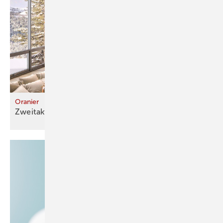
Oranier
Zweitakter für
Zuhause