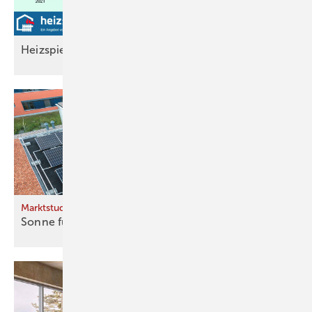
Heizspiegel 2025: Heizen wird wieder
teurer
Marktstudie zu Wärmepumpen mit PVT-Anschluss
Sonne für die
Sole