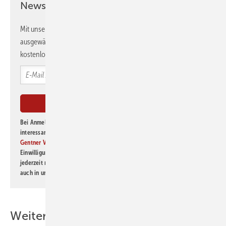
Newsletter!
Mit unserem Newsletter erhalten Sie regelmäßig von uns
ausgewählte Informationen und Neuigkeiten, gebündelt und
kostenlos direkt ins Postfach.
Bei Anmeldung zu diesem Newsletter bin ich damit einverstanden, über
interessante Verlags- und Online-Angebote
der Marken der Alfons W.
Gentner Verlag GmbH & Co. KG
informiert zu werden. Diese
Einwilligung kann ich jederzeit widerrufen und eine Abmeldung ist
jederzeit möglich. Informationen zum Umgang mit Daten finden Sie
auch in unserer
Datenschutzerklärung
.
Weitere Inhalte