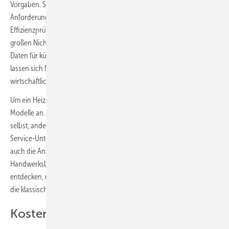
Vorgaben. So unterstützen kontinuierliche Messungen die
Anforderungen aus dem Gebäudeenergiegesetz - etwa zu
Effizienzprüfungen von Heizungen oder zur Gebäudeautomation bei
großen Nichtwohngebäuden. Zudem liefert das Monitoring wertvolle
Daten für künftige Sanierungsentscheidungen. Mit realen Messwerten
lassen sich Maßnahmen besser planen, dimensionieren und
wirtschaftlich bewerten.
Um ein Heizungsmonitoring umzusetzen, bieten sich verschiedene
Modelle an. Einige Wohnungsunternehmen betreiben das Monitoring
selbst, andere nutzen externe Dienstleistungen. Entsprechende
Service-Unternehmen können sowohl die Sensorik installieren als
auch die Analyse übernehmen. Rackel hofft zudem, dass künftig auch
Handwerksbetriebe Monitoring als eigenes Serviceangebot
entdecken, um kontinuierliche Effizienzbetreuung anzubieten – über
die klassische Wartung hinaus.
Kosten sind überschaubar