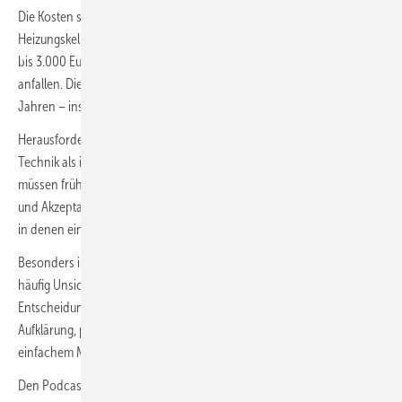
Die Kosten schätzt er als überschaubar ein. Für die Ausstattung eines
Heizungskellers mit nicht invasiver Sensorik rechnet er grob mit 2.000
bis 3.000 Euro. Alternativ können monatliche Servicegebühren
anfallen. Die Investitionen amortisierten sich häufig in wenigen
Jahren – insbesondere bei steigenden Energie- und CO₂-Kosten.
Herausforderungen liegen nach Rackels Erfahrung weniger in der
Technik als in der Kommunikation. Hausmeister, Betreiber und Mieter
müssen frühzeitig eingebunden werden, um Vorbehalte abzubauen
und Akzeptanz zu schaffen. Dies sei eine Lehre aus ersten Projekten,
in denen ein Heizungsmonitoring durchgeführt wurde.
Besonders in Kommunen und kleineren Organisationen bestehe
häufig Unsicherheit, was Digitalisierung konkret bedeutet und welche
Entscheidungen zu treffen sind, so Rackel. Das KEDI setze daher auf
Aufklärung, praxisnahe Beispiele und die Empfehlung, zunächst mit
einfachem Monitoring im Heizungsraum zu starten. ms
Den Podcast finden Sie auf folgenden Plattformen: