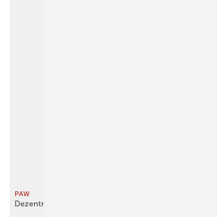
PAW
Dezentral Warmwasser
bereiten