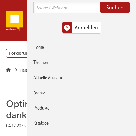
Springe
Springe
Springe
Search
zum
zum
zur
Hauptinhalt
Hauptmenü
SiteSearch
MENÜ
Home
Förderung
Gebäudeenergiegesetz (GEG)
Podcasts
Themen
Heizungsoptimierung
Aktuelle Ausgabe
Archiv
Optimierter Heizungsbetrieb
Produkte
dank Digitalisierung
Kataloge
04.12.2025
|
Druckvorschau