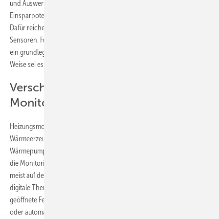
und Auswertung dieser Daten – lassen sich laut Rackel
Einsparpotenziale erschließen und die Effizienz deutlich verbessern.
Dafür reichen laut Rackel oft wenige, nicht invasiv nachrüstbare
Sensoren. Fünf bis sieben Messpunkte genügten in vielen Fällen, um
ein grundlegendes Bild des Anlagenbetriebs zu erhalten. Auf diese
Weise sei es schon möglich, bis zu 20 Prozent Energie einzusparen.
Verschiedene Strategien fürs
Monitoring
Heizungsmonitoring eignet sich laut Rackel für nahezu alle modernen
Wärmeerzeuger: Gas- und Ölkessel, Fernwärmestationen,
Wärmepumpen und mehr. Je nach Gebäudetyp unterscheiden sich
die Monitoringstrategien. Bei Wohngebäuden konzentriert man sich
meist auf den Heizungsraum, während in Nichtwohngebäuden
digitale Thermostate Mehrwert bieten. Diese können beispielsweise
geöffnete Fenster erkennen, Räume nach Belegungsplänen steuern
oder automatisch den hydraulischen Abgleich unterstützen.