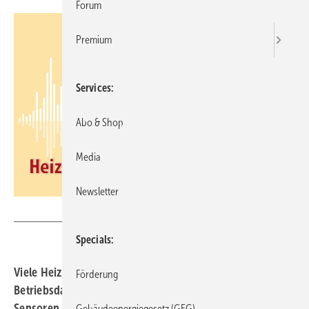
Forum
Premium
Services
Abo & Shop
Media
Newsletter
Podcast Gebäudewende
Specials
Viele Heizungsanlagen laufen ineffizient, weil kaum
Förderung
Betriebsdaten vorliegen. Doch bereits mit wenigen
Sensoren lässt sich ein Heizungsmonitoring umsetzen,
Gebäudeenergiegesetz (GEG)