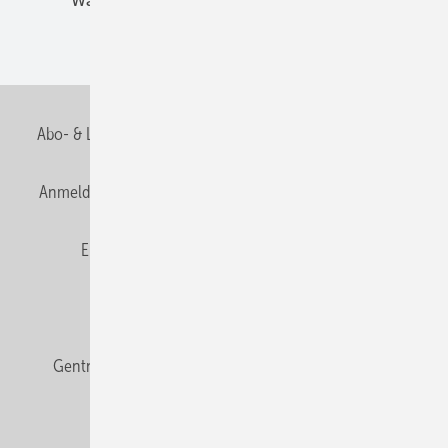
Wärmebrücken
Wohngesund Bauen
Wohnungsbau
Abo- & Leserservice
AGB
Alle Inhalte chronologisch
Anmelden
Anmeldung & Registrierung
Datenschutz
E-Paper
Fachbeiträge
Frage des Monats
GEB abonnieren
GEB Wissens-Check
Gentner Verlag
Impressum
Karriere bei Gentner
Team
Mediaservice