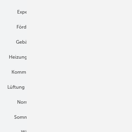
Expertenwissen
Fassade
Forschung
Förderung
Gebäudeenergiegesetz (GEG)
Gebäudekonzepte
Heizungsoptimierung
Heizungstechnik
Infrastruktur
Klimaschutz
Kommunen und Quartier
Kühlung und Klima
Lüftung
Marktübersicht
Nichtwohnungsbau
Normen und Zertifizierung
Solartechnik
Sommerlicher Wärmeschutz
Thermografie