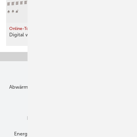
Online-Tools
Digital
werken
Unsere Themen
Abwärme
Bauphysik
Bautechnik
Dach
Dämmung
Denkmal und Altbau
Elektrotechnik
Energieberatung
Energiemanagement
Erneuerbare Energien