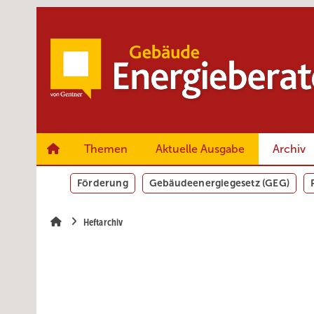
Springe
Springe
Springe
zum
zum
zur
Hauptinhalt
Hauptmenü
SiteSearch
Themen
Aktuelle Ausgabe
Archiv
Förderung
Gebäudeenergiegesetz (GEG)
Heftarchiv