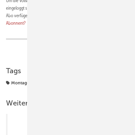
Um die Vollversion des PDFs herunterladen zu können, müssen Sie
eingeloggt sein und über ein laufendes Premium- oder Digital-Plus-
Abo verfügen. Bitte loggen Sie sich rechts oben ein.
Sie sind noch kein
Abonnent?
Teilen
Link kopieren
Tags
Montage
Verschattung
Weitere Inhalte