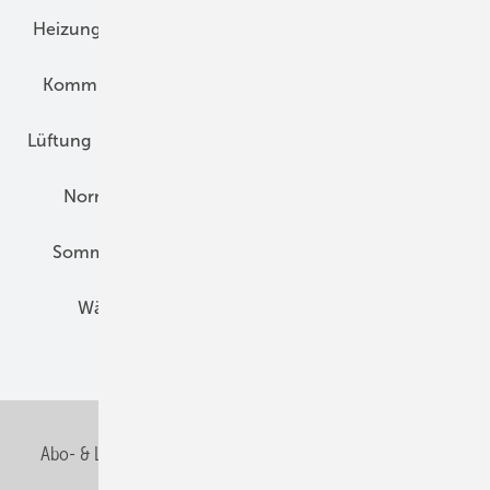
Heizungstechnik
Infrastruktur
Klimaschutz
Kommunen und Quartier
Kühlung und Klima
Lüftung
Marktübersicht
Nichtwohnungsbau
Normen und Zertifizierung
Solartechnik
Sommerlicher Wärmeschutz
Thermografie
Wärmebrücken
Wohngesund Bauen
Wohnungsbau
Abo- & Leserservice
AGB
Alle Inhalte chronologisch