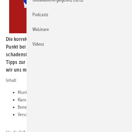
Podcasts
Webinare
Die korrekte Montage von Fenstern ist ein wichtiger
Videos
Punkt bei der Umsetzung energieeffizienter und
schadensfreier Gebäudehüllen. Unser Fokus-Heft gibt
Tipps zur korrekten Ausführung. Außerdem beschäftigen
wir uns mit dem Thema Verschattung.
Inhalt:
Montage mit Plan
Klare Sicht aufs Trübe
Bemerkenswerte Randerscheinung
Verschatten statt Kühlen