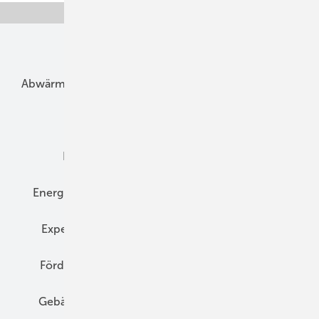
Unsere Themen
Abwärme
Bauphysik
Bautechnik
Dach
Dämmung
Denkmal und Altbau
Elektrotechnik
Energieberatung
Energiemanagement
Erneuerbare Energien
Expertenwissen
Fassade
Forschung
Förderung
Gebäudeenergiegesetz (GEG)
Gebäudekonzepte
Heizungsoptimierung