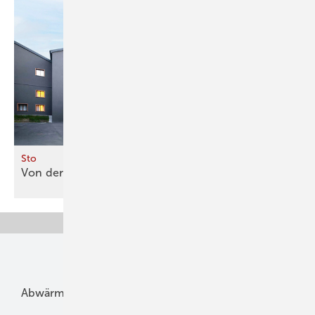
Sto
Von der Straße an die
Fassade
Unsere Themen
Abwärme
Bauphysik
Bautechnik
Dach