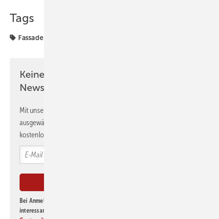
Tags
Fassade
energetische Sanierung
Keine Zeit? Kein Problem mit dem GEB
Newsletter!
Mit unserem Newsletter erhalten Sie regelmäßig von uns
ausgewählte Informationen und Neuigkeiten, gebündelt und
kostenlos direkt ins Postfach.
Bei Anmeldung zu diesem Newsletter bin ich damit einverstanden, über
interessante Verlags- und Online-Angebote
der Marken der Alfons W.