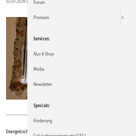
02.07.2026
|
Druckvorschau
Forum
Premium
Services
Abo & Shop
Media
Newsletter
VFF / BF
Specials
Förderung
Energetische Fenstersanierun­gen kön­nen sich schnell amor­ti­sie­
Gebäudeenergiegesetz (GEG)