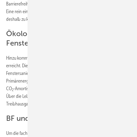
Barrierefreiheit sowie Werterhalt und Vermietbarkeit des Gebäudes.
Eine rein eindimensionale Betrachtung über die Heizkosten greift
deshalb zu kurz.
Ökologische Vorteile moderner
Fenster
Hinzu kommt: Die ökologische Amortisation wird deutlich früher
erreicht. Die aktuelle ift-Studie zur Energie- und CO
-Einsparung in der
2
Fenstersanierung weist für moderne Fenster je nach Energieträger
Primärenergie-Amortisationszeiten von etwa 2 bis 11 Jahren und
CO
-Amortisationszeiten von in vielen Fällen etwa 1 bis 5 Jahren aus.
2
Über die Lebensdauer ergibt sich damit eine klar positive Energie- und
Treibhausgasbilanz.
BF und VFF aktualisieren Studie
Um die fachliche Grundlage weiter zu stärken, arbeiten der