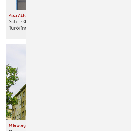
Assa Abloy
Schließt sich eine Tür, dann öffnet der elektrische
Türöffner eine
andere
Mikroorganismen an Gebäudeaußenwänden (1)