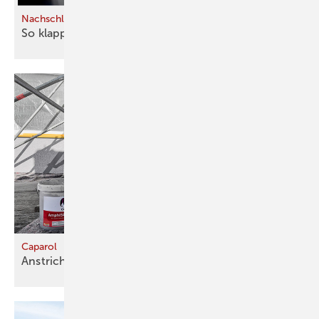
Nachschlagewerk
So klappt der Umgang mit
Bauglas
Caparol
Anstrich mit schneller
­Rück­trocknung