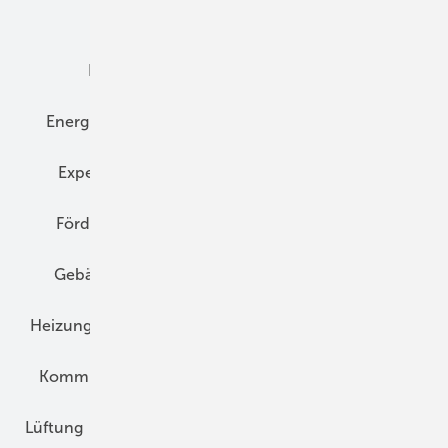
Dämmung
Denkmal und Altbau
Elektrotechnik
Energieberatung
Energiemanagement
Erneuerbare Energien
Expertenwissen
Fassade
Forschung
Förderung
Gebäudeenergiegesetz (GEG)
Gebäudekonzepte
Heizungsoptimierung
Heizungstechnik
Infrastruktur
Klimaschutz
Kommunen und Quartier
Kühlung und Klima
Lüftung
Marktübersicht
Nichtwohnungsbau