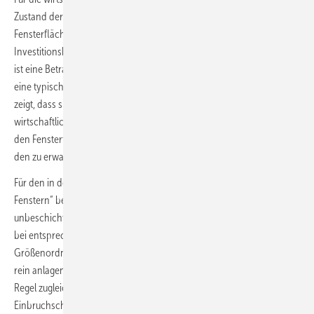
Zustand der Bestandsfenster weitere Faktoren eine Rolle, darunter
Fensterfläche, Gebäudetyp, Energieträger, Energiepreise,
Investitionskosten, mögliche Förderungen und Nutzungsdauer. Richtig
ist eine Betrachtung über die Nutzungsdauer. Moderne Fenster haben
eine typische Lebensdauer von rund 50 Jahren. Die BF/VFF-Studie
zeigt, dass sich der Austausch energetisch veralteter Fenster
wirtschaftlich rechnet, weil die Kosten der eingesparten Energie bei
den Fenstertypen, die älter als 1995 sind, in der Regel bereits unter
den zu erwartenden Energiekosten liegen.
Für den in der BF/VFF-Studie „Mehr Energie sparen mit neuen
Fenstern“ betrachteten Austausch eines alten Fensters mit
unbeschichtetem Isolierglas gegen ein modernes Fenster kann sich
bei entsprechender Rechenlogik eine Amortisation in der
Größenordnung weniger Jahre ergeben. Fenster sind außerdem keine
rein anlagentechnische Investition. Ein Austausch verbessert in der
Regel zugleich Dichtheit, Behaglichkeit, Bedienkomfort, Schall- und
Einbruchschutz, sommerlichen Wärmeschutz, gegebenenfalls