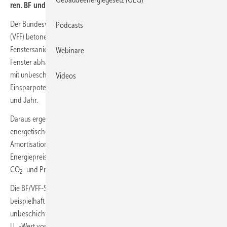
ren. BF und VFF zeigen Ein­spar­po­ten­ziale und CO
-Bilanzen.
2
Der Bundesverband Flachglas (BF) und der Verband Fenster + Fassade
Podcasts
(VFF) betonen, dass die Wirtschaftlichkeit energetischer
Fenstersanierungen maßgeblich vom Zustand der bestehenden
Webinare
Fenster abhängt. Besonders relevant sind Fenster vor Baujahr 1995
mit unbeschichtetem Isolierglas. Laut BF und VFF beträgt das
Videos
2
Einsparpotenzial bei solchen Fenstern rund 131 kWh/m
Fensterfläche
und Jahr.
Daraus ergeben sich in vielen Fällen nicht nur erhebliche
energetische Vorteile, sondern auch wirtschaftlich attraktive
Amortisationszeiten, insbesondere bei weiter steigenden
Energiepreisen. Zusätzlich amortisieren sich neue Fenster auch unter
CO
- und Primärenergieaspekten deutlich früher.
2
Die BF/VFF-Studie „Mehr Energie sparen mit neuen Fenstern“ zeigt
beispielhaft das Einsparpotenzial: Beim Ersatz eines Fensters mit
unbeschichtetem Isolierglas durch ein modernes Fenster mit einem
2
U
-Wert von 0,95 W/(m
K) ergibt sich eine Energieeinsparung von