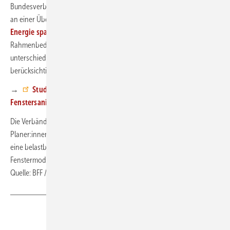
Bundesverband Flachglas und der Verband Fenster + Fassade derzeit
an einer Überarbeitung und Aktualisierung der
Studie
„Mehr
Energie sparen mit neuen Fenstern“
. Ziel ist es, aktuelle
Rahmenbedingungen, technische Entwicklungen und
unterschiedliche Ausgangssituationen noch differenzierter zu
berücksichtigen.
→
Studie ift zur Energie- und CO2-Einsparung in der
Fenstersanierung
Die Verbände wollen damit Eigentümer:innen, Fachbetrieben,
Planer:innen, Medien sowie politischen Entscheidungsträger:innen
eine belastbare Grundlage für die Bewertung energetischer
Fenstermodernisierungen an die Hand geben. ■
Quelle: BFF / VFF / ml
Teilen
Link kopieren