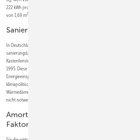
w
222 kWh pro Fenstereinheit und Jahr. Bezogen auf eine Fenstereinheit
2
2
von 1,69 m
entspricht das rund 131 kWh/m
Fensterfläche und Jahr.
Sanierungsbedarf in Deutschland
In Deutschland sind rund 209 Millionen Fenstereinheiten energetisch
sanierungsbedürftig. Dazu zählen Einfachglasfenster, Verbund- und
Kastenfenster sowie unbeschichtete Isolierverglasungen bis Baujahr
1995. Diese Fenster spielen eine zentrale Rolle für
Energieeinsparungen, wirtschaftliche Amortisation und
klimapolitische Ziele. Der vorzeitige Austausch moderner
Wärmedämmfenster mit beschichteter Isolierverglasung ist dagegen
nicht notwendig.
Amortisation hängt von mehreren
Faktoren ab
Für die wirtschaftliche Bewertung spielen neben dem energetischen