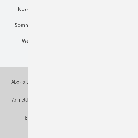
Normen und Zertifizierung
Solartechnik
Sommerlicher Wärmeschutz
Thermografie
Wärmebrücken
Wohngesund Bauen
Wohnungsbau
Abo- & Leserservice
AGB
Alle Inhalte chronologisch
Anmelden
Anmeldung & Registrierung
Datenschutz
E-Paper
Fachbeiträge
Frage des Monats
GEB abonnieren
GEB Wissens-Check