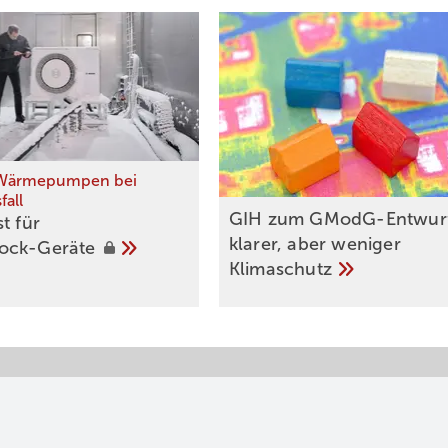
Wärmepumpen bei
fall
GIH zum GModG-Ent­wur
t für
kla­rer, aber we­ni­ger
ock-Geräte
Kli­ma­schutz