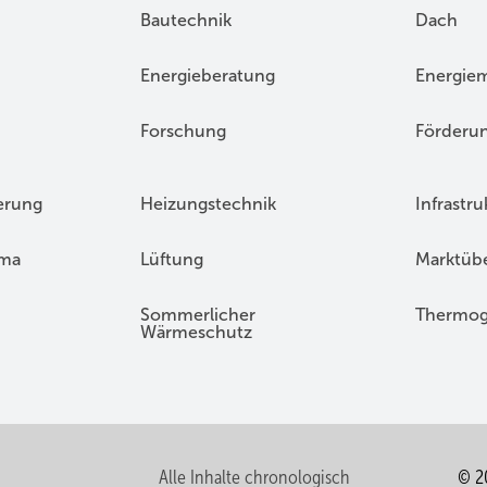
Bautechnik
Dach
Energieberatung
Energie
Forschung
Förderu
erung
Heizungstechnik
Infrastru
ima
Lüftung
Marktübe
Sommerlicher
Thermog
Wärmeschutz
Alle Inhalte chronologisch
© 2