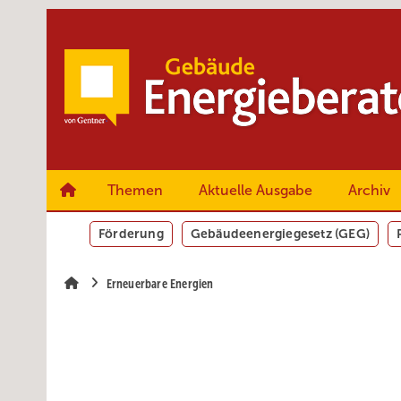
Springe
Springe
Springe
zum
zum
zur
Hauptinhalt
Hauptmenü
SiteSearch
Themen
Aktuelle Ausgabe
Archiv
Förderung
Gebäudeenergiegesetz (GEG)
Erneuerbare Energien