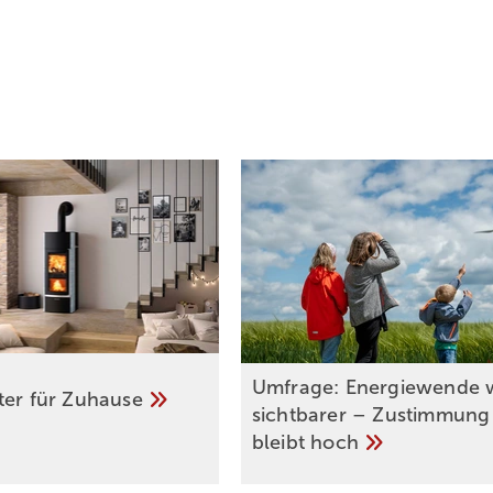
Umfrage: Energie­wende 
ter für
Zuhause
sicht­barer – Zustim­mung
bleibt
hoch