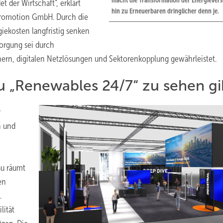
macht die Transformation der Energiever
 der Wirtschaft“, erklärt
hin zu Erneuerbaren dringlicher denn je.
 Promotion GmbH. Durch die
ekosten langfristig senken
sorgung sei durch
chern, digitalen Netzlösungen und Sektorenkopplung gewährleistet.
u „Renewables 24/7“ zu sehen gi
r
n und
au räumt
en
.
lität