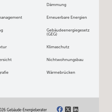
Dämmung
management
Erneuerbare Energien
ng
Gebäudeenergiegesetz
(GEG)
ktur
Klimaschutz
rsicht
Nichtwohnungsbau
rafie
Wärmebrücken
026 Gebäude-Energieberater