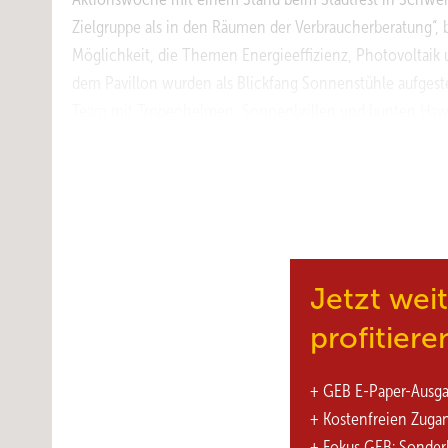
Zielgruppe als in den Räumen der Verbraucherberatung“, b
Möglichkeit, die Themen Energieeffizienz, Photovoltai
dem Pavillon wurden als Blickfang Sonnenstühle aufgeste
Team mit Tropenhelmen, Sonnenbrillen und bunten Haw
Sonne-Banner befestigt. „Die Verbraucherzentrale NRW lä
Blömer: „Es macht viel aus, wenn man nicht nur hinter 
Beratungsangebot mit einer originellen Idee verknüpft se
hat die Lokalpresse vorher extra zu der Aktion eingeladen“
Iserlohner Architektin und Energieberaterin informiert
Photovoltaik und Solarthermie. „Auch fü ...
Jetzt wei
profitiere
+ GEB E-Paper-Ausg
+ Kostenfreien Zuga
+ Fokus GEB: Sonder