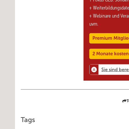
+ Weiterbildungsdat
+ Webinare und Vera
uvm.
Premium Mitglie
2 Monate kosten
T
Tags