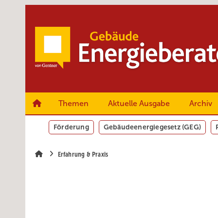
Springe
Springe
Springe
zum
zum
zur
Hauptinhalt
Hauptmenü
SiteSearch
Themen
Aktuelle Ausgabe
Archiv
Förderung
Gebäudeenergiegesetz (GEG)
Erfahrung & Praxis