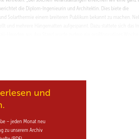
erichtet die Diplom-Ingenieurin und Architektin. Dies biete die
k und Solarthermie einem breiteren Publikum bekannt zu machen. N
llt und mehrere Hängematten aufgespannt. Dazu stattete sich das I
aii-Hemden aus. Am Stand wurde zudem ein großformatiges Woche
sst sich zur Woche der Sonne immer etwas Besonderes einfallen“, er
einem kahlen Tisch in der Fußgängerzone steht.“ Wenn das
i, werde das Ganze auch für die Medien interessanter. „Die Beratungs
, sagt die Energieberaterin. Plattform für die Energieberatung Die
 während der Woche der Sonne nicht nur über die Einsatzmöglichkeit
terlesen und
n.
abe – jeden Monat neu
ng zu unserem Archiv
hefte (PDF)