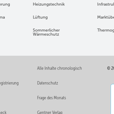
erung
Heizungstechnik
Infrastru
ima
Lüftung
Marktübe
Sommerlicher
Thermog
Wärmeschutz
Alle Inhalte chronologisch
© 2
gistrierung
Datenschutz
Frage des Monats
heck
Gentner Verlag