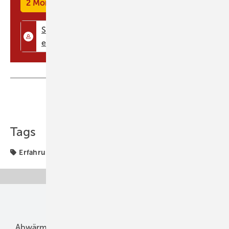
2 Monate kostenlos testen
verschiedene Solarwärme- und Solarstromanlagen, Pelletheizungen
und Stückholzanlagen besichtigt werden. Die Sonne scheint aus ...
Teilen
Link kopieren
Tags
Erfahrung & Praxis
Sonne
Unsere Themen
Abwärme
Bauphysik
Bautechnik
Dach