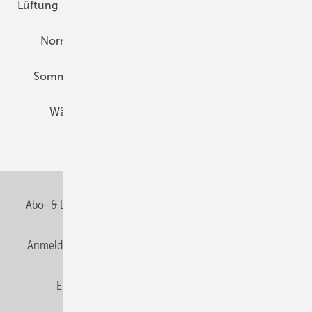
Lüftung
Marktübersicht
Nichtwohnungsbau
Normen und Zertifizierung
Solartechnik
Sommerlicher Wärmeschutz
Thermografie
Wärmebrücken
Wohngesund Bauen
Wohnungsbau
Abo- & Leserservice
AGB
Alle Inhalte chronologisch
Anmelden
Anmeldung & Registrierung
Datenschutz
E-Paper
Fachbeiträge
Frage des Monats