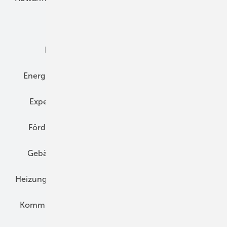
Dämmung
Denkmal und Altbau
Elektrotechnik
Energieberatung
Energiemanagement
Erneuerbare Energien
Expertenwissen
Fassade
Forschung
Förderung
Gebäudeenergiegesetz (GEG)
Gebäudekonzepte
Heizungsoptimierung
Heizungstechnik
Infrastruktur
Klimaschutz
Kommunen und Quartier
Kühlung und Klima