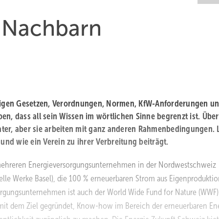
n Nachbarn
lägigen Gesetzen, Verordnungen, Normen, KfW-Anforderungen u
 dass all sein Wissen im wörtlichen Sinne begrenzt ist. Über
ater, aber sie arbeiten mit ganz anderen Rahmenbedingungen. 
und wie ein Verein zu ihrer Verbreitung beiträgt.
 mehreren Energieversorgungsunternehmen in der Nordwestschweiz
elle Werke Basel), die 100 % erneuerbaren Strom aus Eigenproduktio
orgungsunternehmen ist auch der World Wide Fund for Nature (WWF)
 mit dem Ziel gegründet, Know-how im Bereich der erneuerbaren En