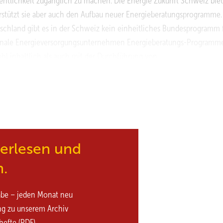
entlichkeit zugänglich zu machen. Die Energie Zukunft Schweiz biet
terstützt sie aber auch den Aufbau neuer Energieberatungsprogramme.
schland gibt es in der Schweiz kein einheitliches Bundesprogramm f
tonale Energieversorgungsunternehmen Energieberatungs-Programme
ohl inhaltlich als auch mit der Durchführung von
ahmen. So hat sie auch das Programm „Jetzt – energetisch
st unter anderem Informationsveranstaltungen für Hausbesitzer und
demodernisierung, Heizungsersatz und Gebäude-Check (siehe Infoka
ieberatung sind schweizweit geregelt: Der GEAK ist der
erechneten Energiebedarf in Klassen von A bis G in ...
terlesen und
n.
abe – jeden Monat neu
ng zu unserem Archiv
hefte (PDF)