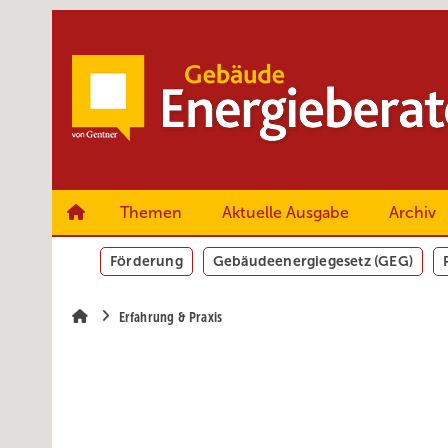
Springe
Springe
Springe
zum
zum
zur
Hauptinhalt
Hauptmenü
SiteSearch
Themen
Aktuelle Ausgabe
Archiv
Förderung
Gebäudeenergiegesetz (GEG)
Erfahrung & Praxis