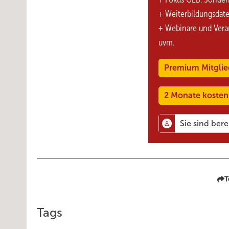
+ Weiterbildungsdat
+ Webinare und Vera
uvm.
Premium Mitglie
2 Monate kosten
T
Tags