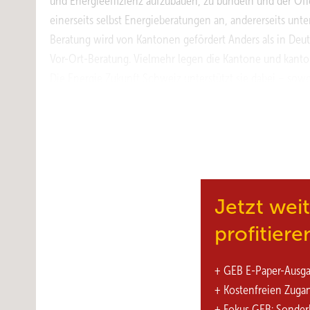
und Energieeffizienz aufzubauen, zu bündeln und der Öff
einerseits selbst Energieberatungen an, andererseits un
Beratung wird von Kantonen gefördert Anders als in Deut
Vor-Ort-Beratung. Vielmehr legen die Kantone und kan
Die Energie Zukunft Schweiz unterstützt sie dabei – sow
Informationsveranstaltungen und anderen Marketingmaßn
modernisieren“ betreut. Dieses Beratungsprogramm umfas
verschiedene standardisierte Vor-Ort-Beratungen: Gebäu
Grundlagen regelt der Bund Die Grundlagen für die Energ
„Gebäudeenergieausweis der Kantone“. Er beinhaltet den b
Jetzt wei
profitiere
+ GEB E-Paper-Ausg
+ Kostenfreien Zuga
+ Fokus GEB: Sonder