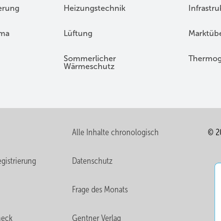
erung
Heizungstechnik
Infrastru
ima
Lüftung
Marktübe
Sommerlicher
Thermog
Wärmeschutz
Alle Inhalte chronologisch
© 2
gistrierung
Datenschutz
Frage des Monats
heck
Gentner Verlag