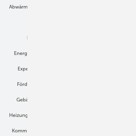
Abwärme
Bauphysik
Bautechnik
Dach
Dämmung
Denkmal und Altbau
Elektrotechnik
Energieberatung
Energiemanagement
Erneuerbare Energien
Expertenwissen
Fassade
Forschung
Förderung
Gebäudeenergiegesetz (GEG)
Gebäudekonzepte
Heizungsoptimierung
Heizungstechnik
Infrastruktur
Klimaschutz
Kommunen und Quartier
Kühlung und Klima