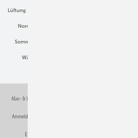
Lüftung
Marktübersicht
Nichtwohnungsbau
Normen und Zertifizierung
Solartechnik
Sommerlicher Wärmeschutz
Thermografie
Wärmebrücken
Wohngesund Bauen
Wohnungsbau
Abo- & Leserservice
AGB
Alle Inhalte chronologisch
Anmelden
Anmeldung & Registrierung
Datenschutz
E-Paper
Fachbeiträge
Frage des Monats