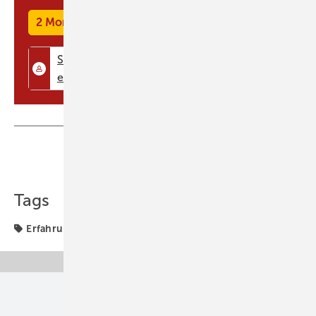
Gebäude in fünf EU-Ländern unter Nachhaltigkeitsgesichtspunkten
2 Monate kostenlos testen
saniert und sollen dann als Demonstrationsobjekte dienen. ...
Teilen
Link kopieren
Tags
Erfahrung & Praxis
Unsere Themen