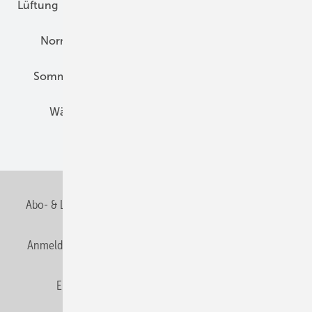
Lüftung
Marktübersicht
Nichtwohnungsbau
Normen und Zertifizierung
Solartechnik
Sommerlicher Wärmeschutz
Thermografie
Wärmebrücken
Wohngesund Bauen
Wohnungsbau
Abo- & Leserservice
AGB
Alle Inhalte chronologisch
Anmelden
Anmeldung & Registrierung
Datenschutz
E-Paper
Fachbeiträge
Frage des Monats