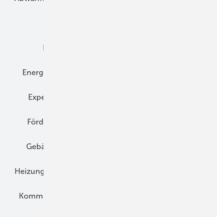
Dämmung
Denkmal und Altbau
Elektrotechnik
Energieberatung
Energiemanagement
Erneuerbare Energien
Expertenwissen
Fassade
Forschung
Förderung
Gebäudeenergiegesetz (GEG)
Gebäudekonzepte
Heizungsoptimierung
Heizungstechnik
Infrastruktur
Klimaschutz
Kommunen und Quartier
Kühlung und Klima