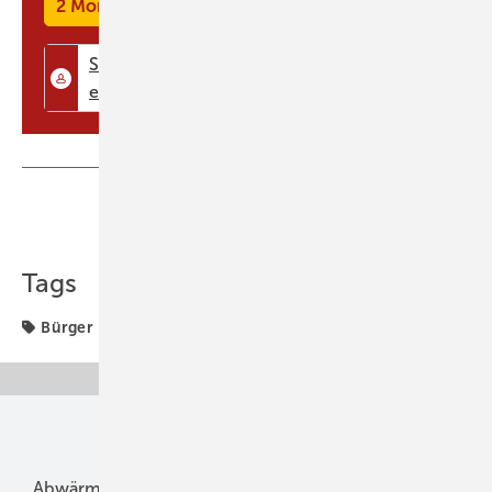
2 Monate kostenlos testen
Landesgewerbeamt durchgeführt. Dort konnten sich die Bürger für
das Thema sensibilisieren und sich erste Informationen beschaffen.
Sorgfältige Aufklärung der Bürger Seit 2005 werden die Energie-
Infotage gemeinsam mit dem Solarverein Ditzingen e.V. und dem
Energiekreis der ...
Teilen
Link kopieren
Tags
Bürger
Erfahrung & Praxis
Unsere Themen
Abwärme
Bauphysik
Bautechnik
Dach