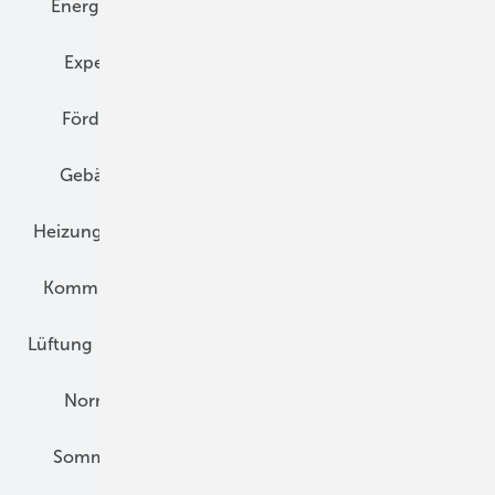
Energiemanagement
Erneuerbare Energien
Expertenwissen
Fassade
Forschung
Förderung
Gebäudeenergiegesetz (GEG)
Gebäudekonzepte
Heizungsoptimierung
Heizungstechnik
Infrastruktur
Klimaschutz
Kommunen und Quartier
Kühlung und Klima
Lüftung
Marktübersicht
Nichtwohnungsbau
Normen und Zertifizierung
Solartechnik
Sommerlicher Wärmeschutz
Thermografie