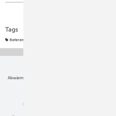
Teilen
Link kopieren
Tags
Referentenentwurf
Sanierung
Unsere Themen
Abwärme
Bauphysik
Bautechnik
Dach
Dämmung
Denkmal und Altbau
Elektrotechnik
Energieberatung