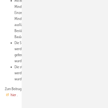
Mit einer noch zu erlassenden Verordnung sollen
Mindestanforderungen an die förderfähigen
Einzelmaßnahmen festgelegt werden. Die Einhaltung dieser
Mindestanforderungen muss über eine Bescheinigung des
ausführenden Fachunternehmes nachgewiesen werden. Die
Bestätigung einer/s Sachverständigen sowie eine
Baubegleitung sind nicht erforderlich.
Die Steuerermäßigung kann nicht in Anspruch genommen
werden, soweit die Kosten bereits anderweitig steuerlich
geltend gemacht wurden oder andere Förderungen genutzt
wurden.
Die steuerliche Förderung kann für Baumaßnahmen genutzt
werden, mit denen nach dem 31. Dezember 2019 begonnen
wurde und die vor dem 1. Januar 2030 abgeschlossen sind.
Zum Beitrag des Öko-Zentrums und dem Referentenentwurf geht es
hier
.