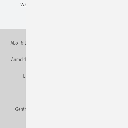
Wärmebrücken
Wohngesund Bauen
Wohnungsbau
Abo- & Leserservice
AGB
Alle Inhalte chronologisch
Anmelden
Anmeldung & Registrierung
Datenschutz
E-Paper
Fachbeiträge
Frage des Monats
GEB abonnieren
GEB Wissens-Check
Gentner Verlag
Impressum
Karriere bei Gentner
Team
Mediaservice