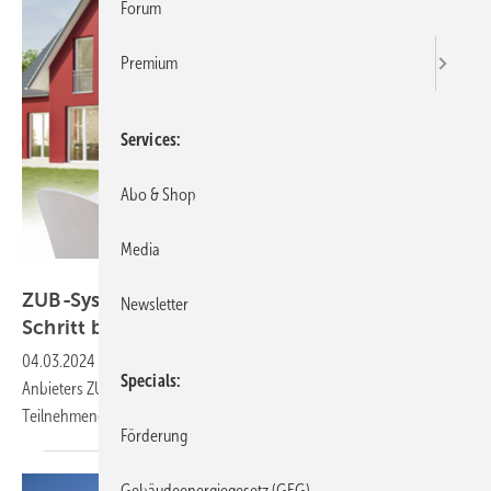
Forum
Premium
Services
Abo & Shop
Media
ZUB Systems
ZUB-Systems: Wärmebrücken Schritt für
Newsletter
Schritt
bilanzieren
04.03.2024
-
In der Wärmebrücken-Schulung des Bausoftware-
Specials
Anbieters ZUB Systems werden echte Wärmebrückenprojekte der
Teilnehmenden von A–Z
durchgespielt.
Förderung
Gebäudeenergiegesetz (GEG)