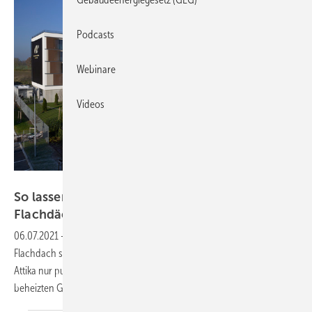
Podcasts
Webinare
Videos
Schöck Bauteile GmbH
So lassen sich bei Attikadämmung von
Flachdächern Wärmebrücken
vermeiden
06.07.2021
-
Eine Alternative zur Rundum-Dämmung beim
Flachdach sind tragende Wärmedämmelemente. Hierbei wird die
Attika nur punktuell angeschlossen. Damit gehört sie nicht mehr zum
beheizten
Gebäudevolumen.