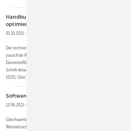
Handbuch
Wärmebrücken: erkennen –
optimieren – berechnen –
vermeiden
01.10.2015
-
Der rechnerische Wärmebrücken-Nachweis wird immer wichtiger, um
pauschale Wärmebrückenzuschläge und unwirtschaftliche
Dämmstoffdicken zu vermeiden. Das Handbuch erläutert Schritt für
Schritt detaillierte Wärmebrückenberechnungen nach DIN EN ISO
10211, Gleichwertigkeitsnachweise nach DIN
4108...
Software
Wärmebrücken
nachweisen
12.06.2015
-
Gleichwertigkeitsnachweis oder detaillierte Berechnung der
Wärmebrücken? Diese Frage stellt sich bei vielen Objekten. Es gilt, den