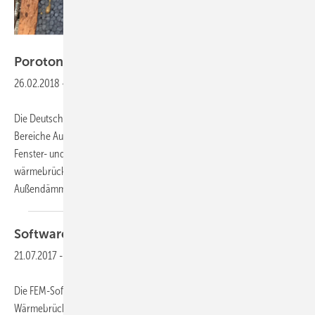
Foto: Deutsche Poroton
Poroton
Keine Chance für
Wärmebrücken
26.02.2018
-
Die Deutsche Poroton hat mit drei neuen Systemprodukten für die
Bereiche Außenwand-Geschossdecke, erdberührte Bauteile sowie
Fenster- und Türstürze drei Lösungen zur Hand, die eine
wärmebrückenminimierte, homogene Ziegelhülle ohne zusätzliche
Außendämmung ermöglichen. Und um richtig zu
bemessen...
Software
Wärmebrücken
nachweisen
21.07.2017
-
Die FEM-Software Thermcad dient dem Nachweis von 2-D-
Wärmebrücken und Bauteiltemperaturen für die