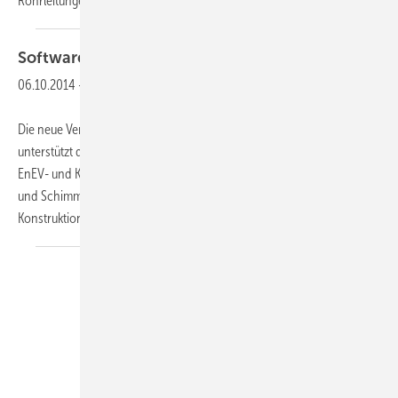
Rohrleitungen verursacht werden.
Die...
Software
Wärmebrücken
berechnen
06.10.2014
-
Die neue Version des BKI-Programms „Wärmebrückenplaner“
unterstützt die Berechnung von 2D-Wärmebrücken im Rahmen von
EnEV- und KfW-Nachweisen. Für Feuchteanalysen zu Tauwasseranfall
und Schimmelbildung können Bauteiltemperaturen an beliebigen
Konstruktionsdetails nachgewiesen werden. Die
Stärke...