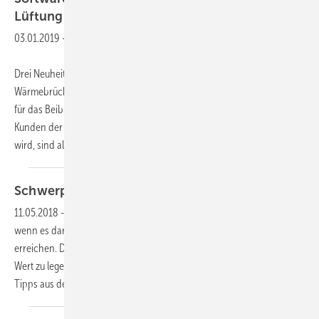
Lüftung und
Schallschutz
03.01.2019
-
Drei Neuheiten stellt ZUB auf der BAU 2019 vor: Das
Wärmebrückenprogramm ZUB Argos wird um die Rechengrundlagen
für das Beiblatt 2 der DIN 4108 erweitert. In der Ergänzung, die
Kunden der Argos 2018 Pro Version kostenfrei zur Verfügung gestellt
wird, sind alle bereits bekannten Details
des...
Schwerpunkt
Wärmebrücken
11.05.2018
-
Häufig sind Wärmebrücken das Zünglein an der Waage,
wenn es darum geht, einen bestimmten Effizienzhaus-Standard zu
erreichen. Deshalb lohnt es sich, auf die Berechnung und Ausführung
Wert zu legen. Im GEB 05-2018 haben wir Fragen, Kommentare und
Tipps aus der Praxis für die Praxis
zusammengestellt: