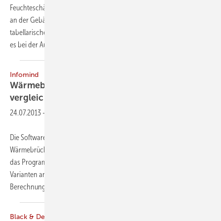
Feuchteschäden führen. Für die Untersuchung dieser Schwachstellen
an der Gebäudehülle bietet der Markt verschiedene Programme. Der
tabellarische Vergleich zeigt, wo die Unterschiede liegen und worauf
es bei der Auswahl
ankommt.
Infomind
Wärmebrücken berechnen — Varianten
vergleichen
24.07.2013
-
Die Softwarefirma Infomind präsentiert die Version 7 ihres
Wärmebrückenprogramms flixino. Mit wenigen Mausklicks berechnet
das Programm den Psi-Wert. Der Nutzer kann im selben Dokument
Varianten analysie­ren und miteinander vergleichen. Die Psi-Wert-
Berechnungen sind auf einen
Blick...
Black & Decker