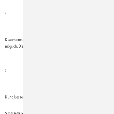
2
K kaum umsetzbar bzw. nur mit einem stark erhöhten Dämmstandard
möglich. Die Pauschale von 0,05 W/m
2
K und bessere Werte bedingen
einen...
Software
Neuheiten zu Wärmebrücken,