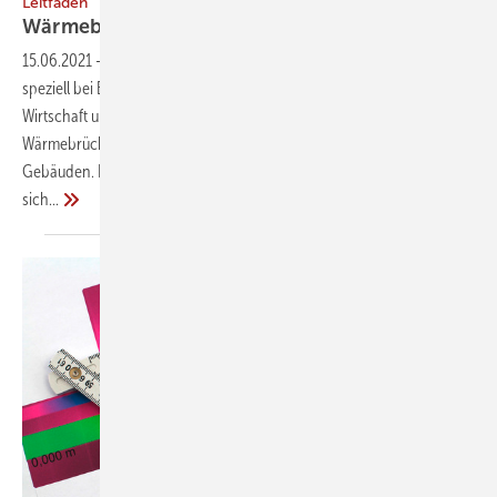
Leitfaden
Wärmebrücken
­berechnen
15.06.2021
-
Über die Bedeutung gut geplanter Wärmebrücken
speziell bei Effzienzhäusern informiert der vom Bundesamt für
Wirtschaft und Ausfuhrkontrolle herausgegebene Leitfaden Die
Wärmebrückenbewertung bei der energetischen Bilanzierung von
Gebäuden. Darüber hinaus liefert er ausführliche Hinweise, wie
sich...