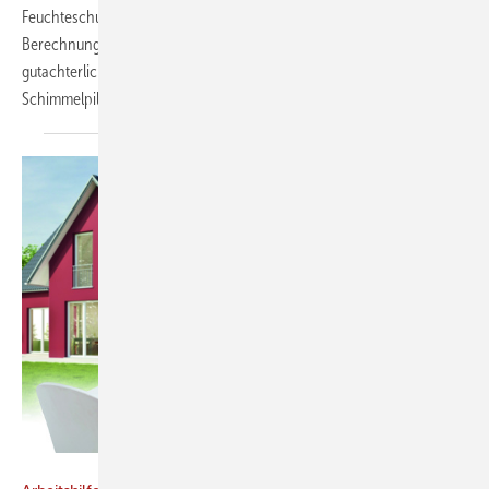
Feuchteschutzanalyse an beliebigen Anschlussdetails. Die
Berechnungen werden im Rahmen von EnEV-Nachweisen sowie zur
gutachterlichen Untersuchung von Tauwasserbildung und
Schimmelpilzgefahr...
wärmebrücken-online