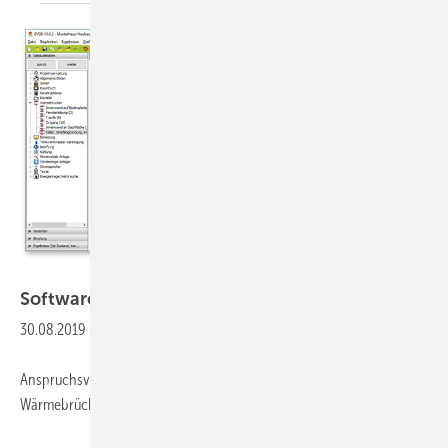
Envisys
Software
Nachweis von
Wärmebrücken
30.08.2019
-
Anspruchsvolle Energieeffizienzhäuser sind mit einem pauschalen
Wärmebrückenzuschlag von 0,1 W/m