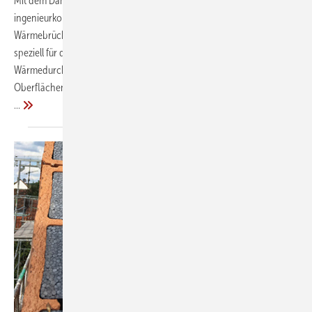
Mit dem Dämmwerk Wärmebrückenmodul stellt Kern
ingenieurkonzepte ein Werkzeug für die Darstellung linearer
Wärmebrücken nach EN ISO 10211 zur Verfügung. Es eignet sich
speziell für die Berechnung von längenbezogenen
Wärmedurchgangskoeffizienten (psi-Werten) und
Oberflächentemperaturfaktoren (f
...