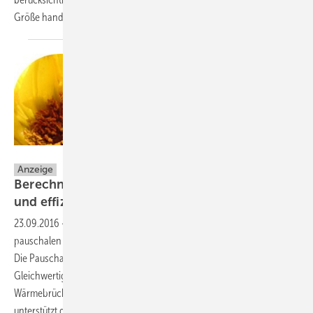
Größe handelt.
Lutz
Dorsch
ENVISYS
Anzeige
Berechnen Sie Wärmebrücken professionell
und
effizient
23.09.2016
-
Anspruchsvolle Energieeffizienzhäuser sind mit einem
pauschalen Wärmebrückenzuschlag von 0,1 W/m²K kaum umsetzbar.
Die Pauschale von 0,05 W/m²K oder besser bedingt einen
Gleichwertigkeitsnachweis oder eine detaillierte
Wärmebrückenberechnung. Die Kreditanstalt für Wiederaufbau (KfW)
unterstützt den Wärmebrückennachweis mit eigenen Verfahren.