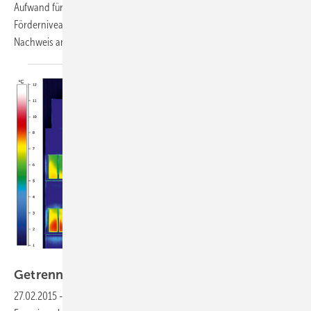
Aufwand für den Nachweis und die Einsparungen durch ein besseres
Förderniveau abzuwägen, um das günstigere Verfahren für den EnEV-
Nachweis anzuwenden.
Das...
Bilder: Schöck Bauteile GmbH
Getrennte Wege und
Stege
27.02.2015
-
Wärmebrücken an Bauanschlüssen
Erhöhte