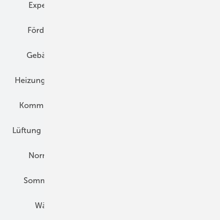
Expertenwissen
Fassade
Forschung
Förderung
Gebäudeenergiegesetz (GEG)
Gebäudekonzepte
Heizungsoptimierung
Heizungstechnik
Infrastruktur
Klimaschutz
Kommunen und Quartier
Kühlung und Klima
Lüftung
Marktübersicht
Nichtwohnungsbau
Normen und Zertifizierung
Solartechnik
Sommerlicher Wärmeschutz
Thermografie
Wärmebrücken
Wohngesund Bauen