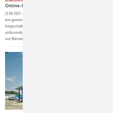
Arbeitshilfe
Online-Datenbank für
Wärmebrücken
12.06.2017
-
Im Mai haben FirstInvision Software und ZUB Systems
ihre gemeinsame Internet-Plattform wärmebrücken-online.de
freigeschaltet. Damit steht Architekten und Planern die bisher
umfassendste Datenbank bereits berechneter Konstruktionsdetails
von Wärmebrücken zur
Verfügung.