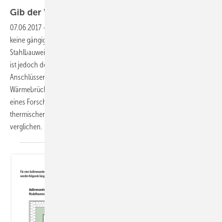
Foto: Schöck Bauteile GmbH
Gib der Wärmebrücke einen
Korb!
07.06.2017
-
Thermische Trennung von Stahlanschlüssen
Wohl
keine gängige Konstruktion erlaubt filigranere Profilstärken als die
Stahlbauweise. Der Preis der statischen Leistungsfähigkeit von Stahl
ist jedoch dessen hohe Wärmeleitfähigkeit, die insbesondere bei
Anschlüssen an gedämmte Gebäudehüllen schadensträchtige
Wärmebrücken mit sich bringt. Die RWTH Aachen hat im Rahmen
eines Forschungsprojektes unterschiedliche Lösungen zur
thermischen Trennung numerisch und experimentell analysiert und
verglichen.
Nadine
Böttrich