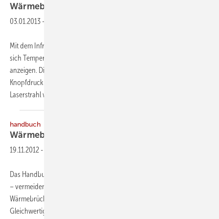
Wärmebrücken
lokalisieren
03.01.2013
-
Mit dem Infrarot-Thermometer TLD100 von Black & Decker lassen
sich Temperaturdifferenzen als Farbpunkt direkt auf der Messfläche
anzeigen. Die Referenztemperatur, z. B. die Raumtemperatur, wird per
Knopfdruck festgelegt. Beim Abtasten der Oberfläche mittels Infrarot-
Laserstrahl wird
das...
handbuch
Wärmebrücken
19.11.2012
-
Das Handbuch „Wär­­mebrücken erkennen – optimieren – berechnen
– vermeiden“ vermittelt Grundlagen, stellt den Einfluss von
Wärmebrücken auf die Energiebilanz dar und erläutert, wie
Gleichwertigkeitsnachweise nach DIN 4108 Beiblatt 2 sowie Wärme­