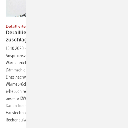
Bild: Dieter Pregizer - stock.adobe.com
Detaillierte Wärmebrückenberechnung aus dem Katalog
Detailliert nachschlagen anstatt pauschal
zuschlagen
15.10.2020
-
Detaillierte Wärmebrückenberechnung aus dem Katalog
Anspruchsvolle energetische Ziele sind mit pauschalen
Wärmebrückenzuschlägen kaum umsetzbar bzw. erfordern sehr dicke
Dämmschichten. Entscheidet man sich für einen detaillierten
Einzelnachweis und verzichtet auf pauschale
Wärmebrückenzuschläge, kann sich der berechnete Energiebedarf
erheblich reduzieren. Das Gebäude erreicht dann entweder eine
bessere KfW-Effizienzhausklasse oder benötigt geringere
Dämmdicken, und man spart eventuell bei den Investitionen in die
Haustechnik. Ein Wärmebrückenatlas vereinfacht den
Rechenaufwand erheblich. Atilla
Akarcay