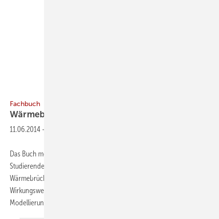
Fachbuch
Wärmebrückenberechnung
11.06.2014
-
Das Buch möchte dazu beitragen, Ingenieuren, Architekten und
Studierenden einen kompakten Eindruck zu vermitteln, wie
Wärmebrücken zu berechnen sind. Der Autor geht auf die
Wirkungsweise von Wärmebrücken ein und stellt Grundlagen der
Modellierung und Schnittführung dar. Anhand
eines...