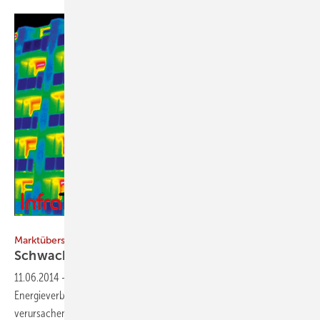
Quelle: InfraTec
Marktübersicht: Wärmebrücken-Software im Vergleich
Schwachstellen
analysieren
11.06.2014
-
Wärmebrücken wirken sich nachteilig auf den
Energieverbrauch, die Wohnhygiene und die Behaglichkeit aus. Sie
verursachen nicht nur Wärmeverluste, sie können auch zu