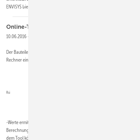
ENVISYS bietet dazu die passende
Software.
Online-Tool
Wärmebrücken
berechnen
10.06.2016
-
Der Bauteilehersteller Schöck bietet mit seinem Wärmebrücken-
Rechner ein kostenloses Online-Tool, mit dem sich psi- und f
Rsi
-Werte ermitteln lassen. Die aktuelle Version ermöglicht die
Berechnung für Attiken und Brüstungen in vier Ländernormen. Mit
dem Tool können Planer
in...