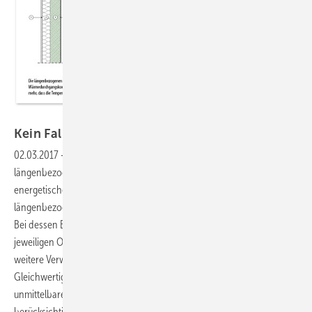
Quelle: www.planungsatlas-hochbau.de
Kein Fall für alle
Fälle
02.03.2017
-
Fallunterscheidungen für die Berechnung des
längenbezogenen Wärmedurchgangskoeffizienten
Für die
energetische Bewertung von Wärmebrücken ist auch der
längenbezogene Wärmedurchgangskoeffizient zu berücksichtigen.
Bei dessen Berechnung spielen die Randbedingungen an den
jeweiligen Oberflächen eine bedeutende Rolle. Insbesondere für die
weitere Verwendung des -Wertes im Zusammenhang mit einem
Gleichwertigkeitsnachweis nach DIN 4108 Beiblatt 2 oder bei der
unmittelbaren Berechnung des Transmissionswärmeverlustes ist zu
berücksichtigen, ob es sich bereits um eine temperaturbewertete