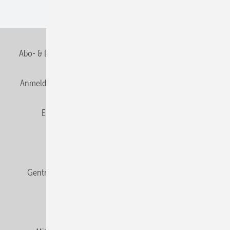
Wohnungsbau
Abo- & Leserservice
AGB
Alle Inhalte chronologisch
Anmelden
Anmeldung & Registrierung
Datenschutz
E-Paper
Fachbeiträge
Frage des Monats
GEB abonnieren
GEB Wissens-Check
Gentner Verlag
Impressum
Karriere bei Gentner
Team
Mediaservice