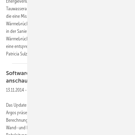
Energieverluste, reduzierter Wohnkomfort, im schlimmsten Fall auch
Tauwasserausfall und Schimmelpilzbildung – sind mögliche Folgen,
die eine Missachtung oder fehlerhafte Einschätzung von
Wärmebrücken mit sich bringen können. Sowohl im Neubau als auch
in der Sanierung müssen Planer daher geometrische und konstruktive
Wärmebrücken erkennen, möglichst genau berechnen und durch
eine entsprechende Detailplanung praxisgerecht minimieren.
Patricia
Sulzbach
Software
Wirkung von Wärmebrücken
anschaulich
darstellen
13.11.2014
-
Das Update 2014 der Wärmebrücken-Berechnungssoftware ZUB
Argos präsentiert sich mit erweiterten Funktionen. Mit der
Berechnung der Wärmestromeinspeisung lassen sich Effekte von
Wand- und Fußbodenheizungen ebenso ermitteln wie jene, die von