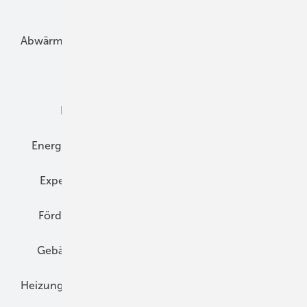
Unsere Themen
Abwärme
Bauphysik
Bautechnik
Dach
Dämmung
Denkmal und Altbau
Elektrotechnik
Energieberatung
Energiemanagement
Erneuerbare Energien
Expertenwissen
Fassade
Forschung
Förderung
Gebäudeenergiegesetz (GEG)
Gebäudekonzepte
Heizungsoptimierung
Heizungstechnik
Infrastruktur
Klimaschutz