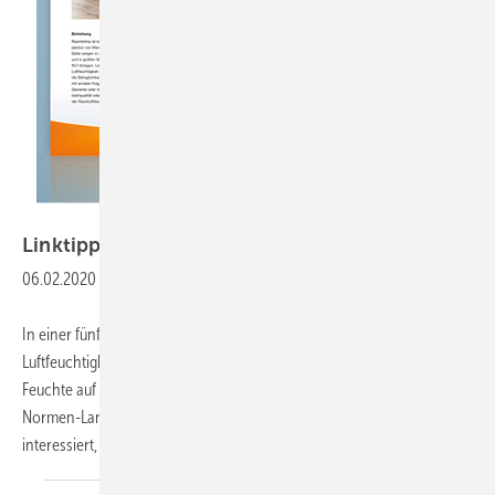
Testo
Linktipp
Messgröße
Luftfeuchtigkeit
06.02.2020
-
In einer fünfteiligen Reihe vermittelt Testo Know-how zur Messgröße
Luftfeuchtigkeit. Die Reihe beschäftigt sich mit der Frage, wie sich
Feuchte auf das Raumklima auswirkt und welche Rolle sie in der
Normen-Landschaft in Deutschland und Europa spielt. Wer sich dafür
interessiert, kann sich
bei...