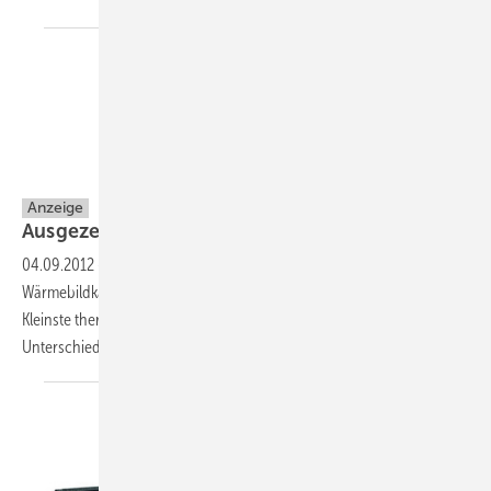
Testo
Anzeige
Ausgezeichnete
Wärmebildqualität
04.09.2012
-
Effiziente Energieberatung mit der
Wärmebildkamera testo 885!
Kleinste thermische
Unterschiede
erkennen!