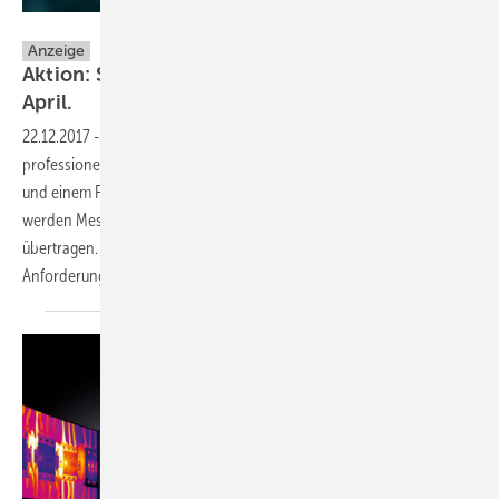
Testo
Anzeige
Aktion: Schimmel-Sets von Testo. Nur bis 30.
April.
22.12.2017
-
Wie identifizieren Sie Feuchte und Wärmebrücken
professionell, einfach und zuverlässig? Mit einer Wärmebildkamera
und einem Funkfeuchtefühler von Testo! Durch den externen Fühler
werden Messwerte via Funk oder Bluetooth an die Wärmebildkamera
übertragen. Finden Sie aus vier Komplett-Sets das passende für Ihre
Anforderung und erhalten Sie den Feuchtefühler
gratis.