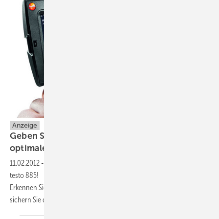
Anzeige
Geben Sie sich nur mit
optimaler Bildqualität
zufrieden
11.02.2012
-
Effiziente Energieberatung mit der Wärmebildkamera
testo 885!
Erkennen Sie Energieverluste und
sichern Sie die
Bauqualität!