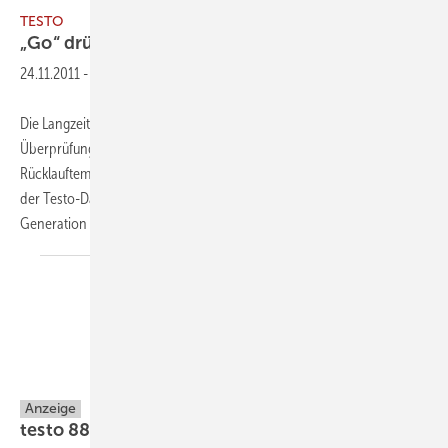
TESTO
„Go“ drücken und
überwachen
24.11.2011
-
Die Langzeitüberwachung von Temperatur und Feuchte bis zur
Überprüfung und Dokumentation z.B. der Vor- und
Rücklauftemperatur einer Heizungsanlage bietet die neue Generation
der Testo-Datenlogger Familien. Zur aktuellen Produktpalette der
Generation mit insgesamt 13 Datenloggern gehören
elf...
Testo
Anzeige
testo 885 mit herausragender
Bildqualität