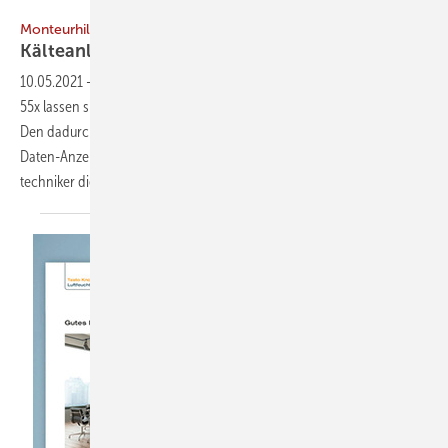
Bild: Testo
Monteurhilfe
Kälteanlagen
vermessen
10.05.2021
-
Die drei neuen Modelle der digitalen Monteurhilfe testo
55x lassen sich mit vier anstatt wie bisher mit neun Tasten bedienen.
Den dadurch gewonnen Platz füllt Hersteller Testo mit einer großen
Daten-Anzeige aus. Darauf können Kältetechnikerinnen und -
techniker die gemessenen Werte für Hoch-
und...