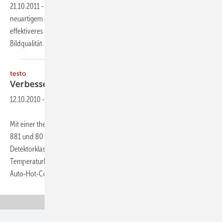
21.10.2011
-
Die neue Wärmebildkamera testo 885 erlaubt mit einem
neuartigem drehbaren Handgriff ein noch einfacheres und
effektiveres Thermografieren — mit einer herausragenden
Bildqualität.
testo
Verbesserte
Auflösung
12.10.2010
-
Mit einer thermischen Empfindlichkeit (NETD) von 50 mK bei der testo
881 und 80 mK bei der testo 875 liefern die Wärmebildkameras in der
Detektorklasse 160 x 120 Pixel eine hohe Bildqualität. Sie arbeiten im
Temperaturbereich von -20 bis +350 °C und verfügen über eine
Auto-Hot-Cold-Spot...