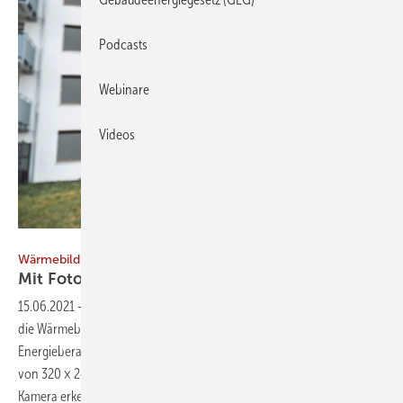
Podcasts
Webinare
Videos
Bild: Testo
Wärmebildkamera
Mit Fotos
beraten
15.06.2021
-
Mit bester Bildqualität und professionellen Berichten hilft
die Wärmebildkamera Testo 883 Energieberaterinnen und
Energieberatern bei ­ihrer täglichen Arbeit. Sie bietet eine Auflösung
von 320 × 240 ­Pixeln, die sich auf 640 × 480 Pixel erweitern lässt. Die
Kamera erkennt mit ihrer
thermischen...