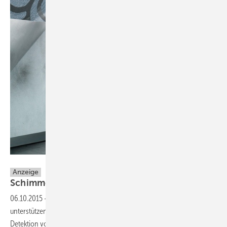
Testo
Anzeige
Schimmelgefahr nicht nur vermuten.
Zeigen!
06.10.2015
-
Die Wärmebildkameras testo 885 und testo 882
unterstützen Sie mithilfe der integrierten Feuchtebild-Funktion bei der
Detektion von Schimmel. Wie das
funktioniert?