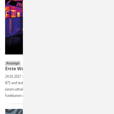
Testo
Anzeige
Erste Wahl für jeden
Job.
24.01.2017
-
Die neuen Wärmebildkameras testo 865, testo 868, testo
871 und testo 872 vereinen Spitzenqualität „Made in Germany“ mit
einem attraktiven Preis und bester Bildqualität. Neue und innovative
Funktionen machen so Ihren Arbeitsalltag smarter und
effizienter.