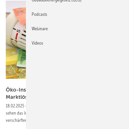
Podcasts
Webinare
Videos
M. Schuppich / stock.adobe.com
Öko-Institut und Paritätischer: Reine
Marktlösung macht Heizen zum
Luxus
18.02.2025
-
Wird das Gebäudeenergiegesetz tatsächlich abgeschafft,
sehen das Institut wie auch der Wohlfahrtsverband das Risiko einer
verschärften sozialen Schieflage.