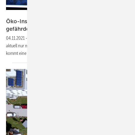
BSW-Solar
Öko-Institut: Ausbau der Photovoltaik
gefährdet
04.11.2021
-
Photovoltaik-Dachanlagen bis 100 Kilowatt funktionieren
aktuell nur mit Eigenverbrauch wirtschaftlich. Zu diesem Ergebnis
kommt eine Studie des
Öko-Instituts.