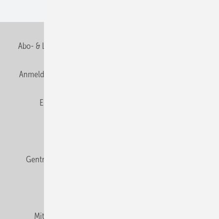
Wohnungsbau
Abo- & Leserservice
AGB
Alle Inhalte chronologisch
Anmelden
Anmeldung & Registrierung
Datenschutz
E-Paper
Fachbeiträge
Frage des Monats
GEB abonnieren
GEB Wissens-Check
Gentner Verlag
Impressum
Karriere bei Gentner
Team
Mediaservice
Mitgliedschaften und Engagement
Newsletter