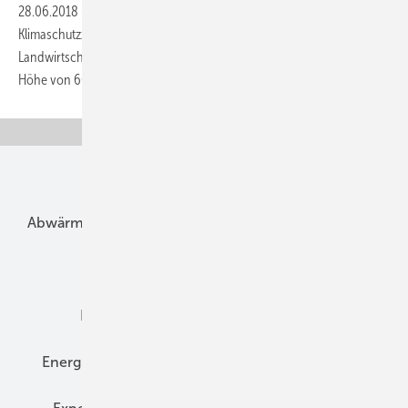
28.06.2018
-
Verfehlt Deutschland seine europäischen
Klimaschutzziele in den Sektoren Verkehr, Gebäude und
Landwirtschaft, könnten für die Periode bis zum Jahr 2020 Kosten in
Höhe von 600 Mio. Euro auf den Staatshaushalt
zukommen.
Unsere Themen
Abwärme
Bauphysik
Bautechnik
Dach
Dämmung
Denkmal und Altbau
Elektrotechnik
Energieberatung
Energiemanagement
Erneuerbare Energien