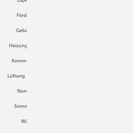
Expertenwissen
Fassade
Forschung
Förderung
Gebäudeenergiegesetz (GEG)
Gebäudekonzepte
Heizungsoptimierung
Heizungstechnik
Infrastruktur
Klimaschutz
Kommunen und Quartier
Kühlung und Klima
Lüftung
Marktübersicht
Nichtwohnungsbau
Normen und Zertifizierung
Solartechnik
Sommerlicher Wärmeschutz
Thermografie
Wärmebrücken
Wohngesund Bauen