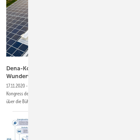
Getty Images/Bim
Dena-Kongress Energieeffizienz: „Die
Wunderwaffe ist
Loslegen“
17.11.2020
-
In einem neuen virtuellen Format ging der Energiewende-
Kongress der dena in diesem Jahr unter dem Motto „Jetzt ist Zukunft“
über die
Bühne.