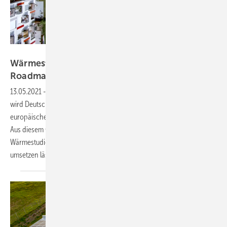
Fraunhofer ISE
Wärmestudie: Forschungsteam schlägt
Roadmap zur Klimaneutralität
vor
13.05.2021
-
Mit den beschlossenen Maßnahmen zum Klimaschutz
wird Deutschland weder seine bisherigen noch die verschärften
europäischen Klimaschutzziele im Gebäudesektor bis 2050 erreichen.
Aus diesem Grund haben drei Forschungseinrichtungen eine
Wärmestudie herausgegeben, die zeigt, wie sich die Wärmewende
umsetzen
lässt.