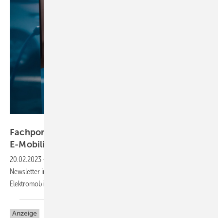
RS-Studios - stock.adobe.com
Fachportal haustec.de startet Newsletter zur
E-Mobilität
20.02.2023
-
E-Fuhrpark, Ladestationen & Co.: Mit einem monatlichen
Newsletter informiert haustec.de ab sofort über aktuelle Themen zur
Elektromobilität.
Anzeige