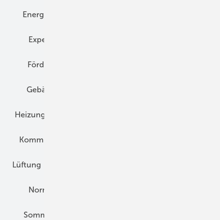
Energiemanagement
Erneuerbare Energien
Expertenwissen
Fassade
Forschung
Förderung
Gebäudeenergiegesetz (GEG)
Gebäudekonzepte
Heizungsoptimierung
Heizungstechnik
Infrastruktur
Klimaschutz
Kommunen und Quartier
Kühlung und Klima
Lüftung
Marktübersicht
Nichtwohnungsbau
Normen und Zertifizierung
Solartechnik
Sommerlicher Wärmeschutz
Thermografie