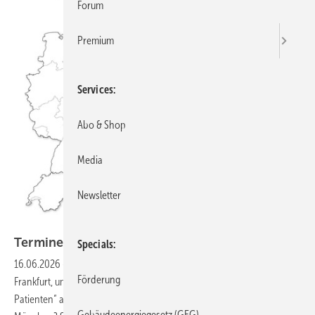
Forum
Premium
Services
Abo & Shop
Media
Newsletter
Termine
Specials
16.06.2026
-
Wie wär’s mit einer informativen Exkursion nach
Förderung
Frankfurt, um sich über die -serielle Sanierung „am lebenden
Patienten“ aufzuschlauen? Oder dem Besuch der Intersolar in
Gebäudeenergiegesetz (GEG)