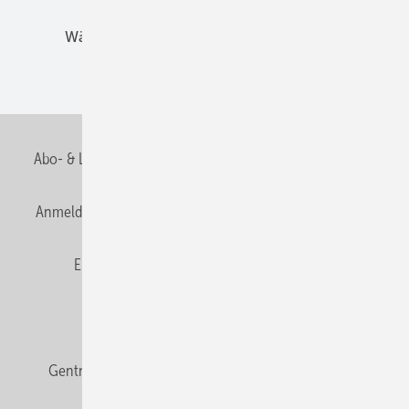
Wärmebrücken
Wohngesund Bauen
Wohnungsbau
Abo- & Leserservice
AGB
Alle Inhalte chronologisch
Anmelden
Anmeldung & Registrierung
Datenschutz
E-Paper
Fachbeiträge
Frage des Monats
GEB abonnieren
GEB Wissens-Check
Gentner Verlag
Impressum
Karriere bei Gentner