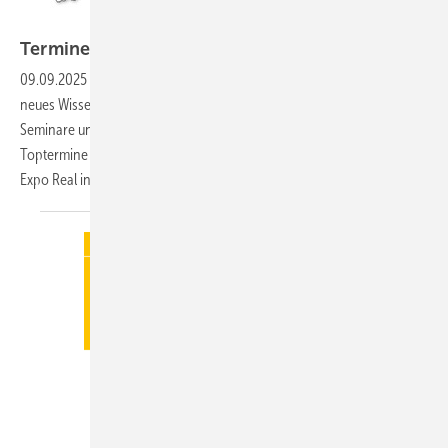
Termine
09.09.2025
-
Nach entspannten Urlauben ist nun der Kopf frei für
neues Wissen – wir haben Ihnen hierfür wieder viele interessante
Seminare und Veranstaltungen zusammengestellt. Vor allem die
Toptermine haben es diesmal in sich: Bafa-Energietag in Frankfurt,
Expo Real in München und natürlich ein exklusives
GEB-Webinar!