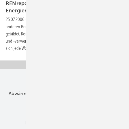
RENreport: Ihr Newsletter für erneuerbare
Energien
25.07.2006
-
Die Erneuerbare-Energien-Branche boomt. In keinem
anderen Bereich werden so viele Investitionen getätigt, Allianzen
gebildet, Konzepte präsentiert. Der Umbau der Energieversorgung
und -verwendung hat längst begonnen. Mit dem RENreport halten Sie
sich jede Woche auf dem
Laufenden.
Unsere Themen
Abwärme
Bauphysik
Bautechnik
Dach
Dämmung
Denkmal und Altbau
Elektrotechnik
Energieberatung