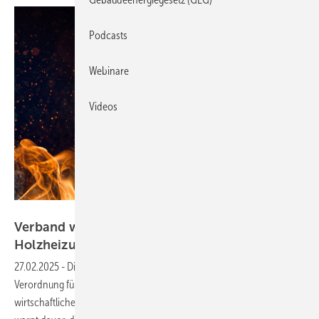
Podcasts
Webinare
Videos
stock.adobe
Verband warnt vor strengeren Richtlinien für
Holzheizungen
27.02.2025
-
Die geplante Verschärfung der EU-Ökodesign-
Verordnung für Holzheizungen und -öfen könnte gravierende
wirtschaftliche Folgen haben. Der Fachverband Holzenergie (FVH)