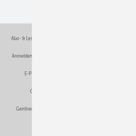
Wohnungsbau
Abo- & Leserservice
AGB
Alle Inhalte chronologisch
Anmelden
Anmeldung & Registrierung
Datenschutz
E-Paper
Fachbeiträge
Frage des Monats
GEB abonnieren
GEB Wissens-Check
Gentner Verlag
Impressum
Karriere bei Gentner
Team
Mediaservice