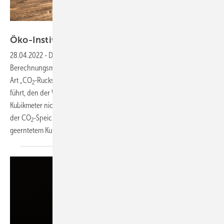
fotomek - stock.adobe.com
Öko-Institut will Holz als CO2-Speicher besser bi
28.04.2022
-
Das Öko-Institut schlägt deshalb eine neue
Berechnungsmethode vor: den CO
-Speichersaldo. Dieser gibt eine
2
Art „CO
-Rucksack“ an, den ein geernteter Kubikmeter Holz mit sich
2
führt, den der Wald mehr an Kohlenstoff gebunden hätte, wenn dieser
Kubikmeter nicht eingeschlagen worden wäre. In Deutschland beträgt
der CO
-Speichersaldo ungefähr 600 bis 1.700 Kilogramm CO
pro
2
2
geerntetem Kubikmeter
Holz.