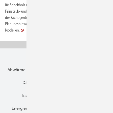
für Scheitholz und Holzpellets zeichnen sich durch sehr geringe
Feinstaub- und Treibhausgasemissionen aus. Die neue Marktübersicht
der Fachagentur Nachwachsende Rohstoffe (FNR) gibt
Planungshinweise und detaillierte Informationen zu den erhältlichen
Modellen.
Unsere Themen
Abwärme
Bauphysik
Bautechnik
Dach
Dämmung
Denkmal und Altbau
Elektrotechnik
Energieberatung
Energiemanagement
Erneuerbare Energien