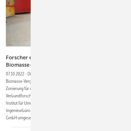
P. Schneider, A.P. Bioenergietechnik
Forscher entwickeln emissionsarmen
Biomasse-Vergaser
07.10.2022
-
Die Entwicklung eines automatisch beschickten
Biomasse-Vergaserkessels mit unterem Abbrand und extremer
Zonierung für minimierte Emissionen ist das Ziel eines
Verbundforschungsvorhabens, das gemeinsam vom Fraunhofer-
Institut für Umwelt-, Sicherheits- und Energietechnik (Umsicht), dem
Ingenieurbüro-Kühlerbau-Neustadt und der A.P. Bioenergietechnik
GmbH umgesetzt
wird.