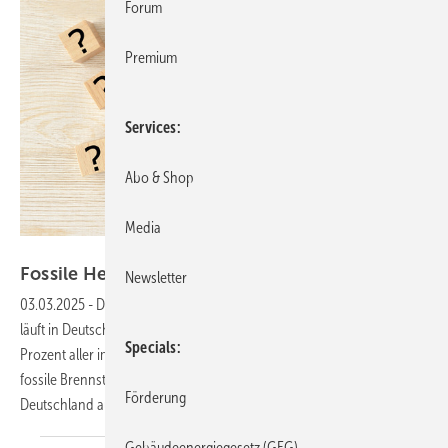
Forum
Premium
Services
Abo & Shop
Media
Getty Images/takasuu
Fossile Heizungen in Deutschland weiter
vorn
Newsletter
03.03.2025
-
Der Umstieg auf Heizungen mit erneuerbaren Energien
läuft in Deutschland schleppend. Das zeigen die neuesten Zahlen: 70
Specials
Prozent aller im vergangenen Jahr neu installierten Heizungen nutzen
fossile Brennstoffe. Was den Wärmepumpenabsatz angeht, liegt
Förderung
Deutschland auf dem drittletzten Platz in
Europa.
Gebäudeenergiegesetz (GEG)