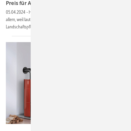
Preis für A2-Hackschnitzel
gesunken
05.04.2024
-
Heizen mit Holzhackschnitzeln wird etwas günstiger. Vor
allem, weil laut dem Deutschen Pelletinstitut Waldrest- und
Landschaftspflegeholz reichlich vorhanden ist.
HKI