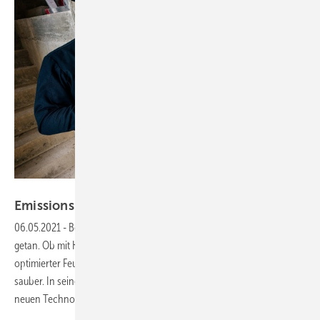
DEPI
Emissionsminderung: Sauber mit Holz
heizen
06.05.2021
-
Bei Holzkesseln und -öfen hat sich technologisch einiges
getan. Ob mit Katalysatoren, Luftmischern, Partikelfiltern oder
optimierter Feuerungstechnik ausgestattet – moderne Geräte heizen
sauber. In seiner April-Ausgabe stellt der Gebäude-Energieberater die
neuen Technologien
vor.