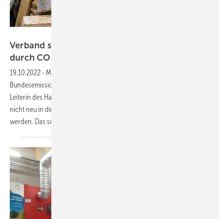
Klaus Eppele - stock.adobe.com
Verband sieht Diskriminierung von Bioenergie
durch
CO2-Preis
19.10.2022
-
Mit Blick auf die weiteren geplanten Änderungen des
Bundesemissionshandelsgesetzes (BEHG) fordert Sandra Rostek,
Leiterin des Hauptstadtbüro Bioenergie (HBB), dass Holzbrennstoffe
nicht neu in den Geltungsbereich des Gesetzes aufgenommen
werden. Das soll eine weitere Verteuerung von Energie
vermeiden.