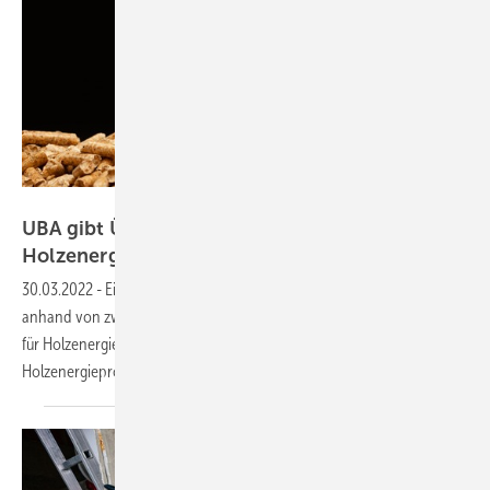
Antonio Gravante - stock.adobe.com
UBA gibt Überblick zu Nutzung von
Holzenergie
30.03.2022
-
Ein aktueller Bericht des Umweltbundesamts gibt
anhand von zwei Projekten einen Überblick über die Nutzungsströme
für Holzenergie in Deutschland und den Außenhandel mit
Holzenergieprodukten.