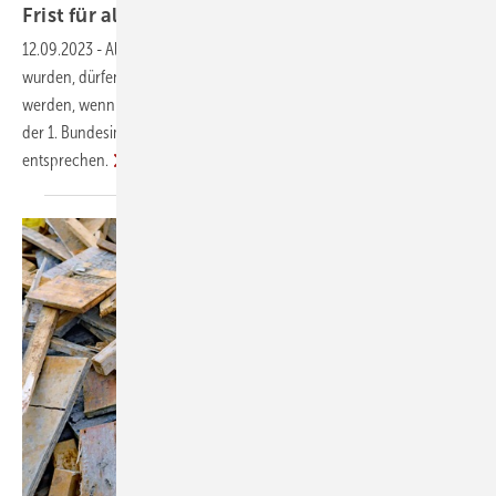
Frist für alte Kaminöfen läuft
aus
12.09.2023
-
Alte Holzfeuerungen, die bis Ende März 2010 zugelassen
wurden, dürfen nur noch eine komplette Heizsaison betrieben
werden, wenn sie nicht den verschärften Anforderungen der 2. Stufe
der 1. Bundesimmissionsschutzverordnung (BImSchV)
entsprechen.