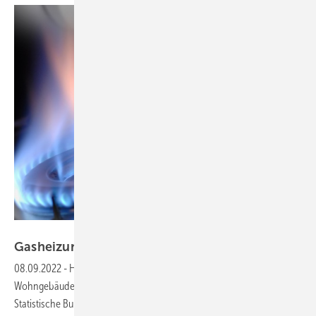
Wolfilser - stock.adobe.com
Gasheizungen verlieren im Neubau
Relevanz
08.09.2022
-
Heizen mit Gas verliert beim Planen neuer
Wohngebäude in Deutschland zunehmend an Bedeutung. Wie das
Statistische Bundesamt (Destatis) mitteilt, sollen 16,2 % der im 1.