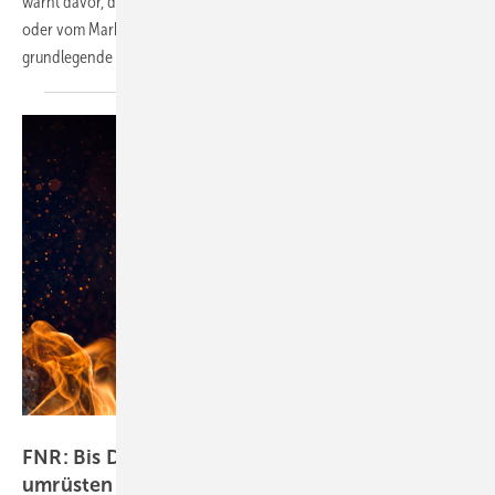
warnt davor, dass ein Großteil der bestehenden Geräte verteuert
oder vom Markt verdrängt werden könnte. Er fordert eine
grundlegende Überarbeitung der
Vorschläge.
m.mphoto / stock.adobe.com
FNR: Bis Dezember alte Holzheizungen
umrüsten oder
austauschen