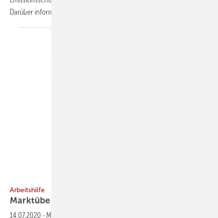
Darüber informiert das Serviceportal Intelligent
heizen.
HDG Bavaria
Arbeitshilfe
Marktübersicht für
Scheitholzvergaserkessel
14.07.2020
-
Moderne Scheitholzvergaserkessel und Kombiheizkessel