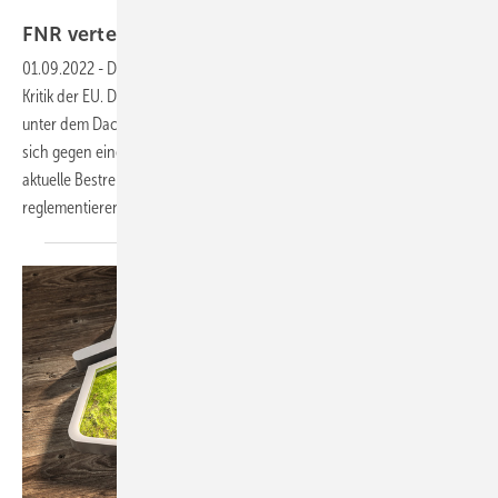
Milan - stock.adobe.com
FNR verteidigt das Heizen mit
Holz
01.09.2022
-
Die Verwendung von Holz als Brennstoff gerät in die
Kritik der EU. Die Fachagentur Nachwachsende Rohstoffe, ein Verein
unter dem Dach des Bundeslandwirtschaftsministeriums, positioniert
sich gegen einen Beitrag des Magazins Plusminus, aber auch gegen
aktuelle Bestrebungen der EU, Holzverbrennung zu
reglementieren.