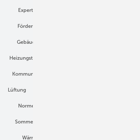
Expertenwissen
Fassade
Forschung
Förderung
Gebäudeenergiegesetz (GEG)
Gebäudekonzepte
Heizungsoptimierung
Heizungstechnik
Infrastruktur
Klimaschutz
Kommunen und Quartier
Kühlung und Klima
Lüftung
Marktübersicht
Nichtwohnungsbau
Normen und Zertifizierung
Solartechnik
Sommerlicher Wärmeschutz
Thermografie
Wärmebrücken
Wohngesund Bauen