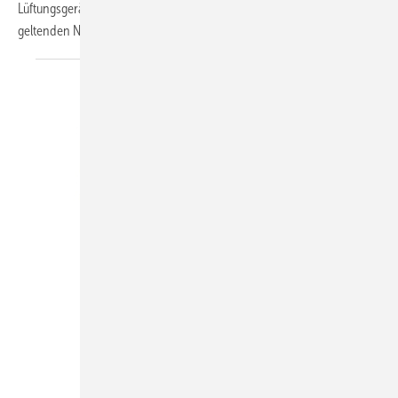
Lüftungsgeräten sorgfältige Planung voraus, wenn das System der
geltenden Norm entsprechen soll.
Wolfgang Heinl