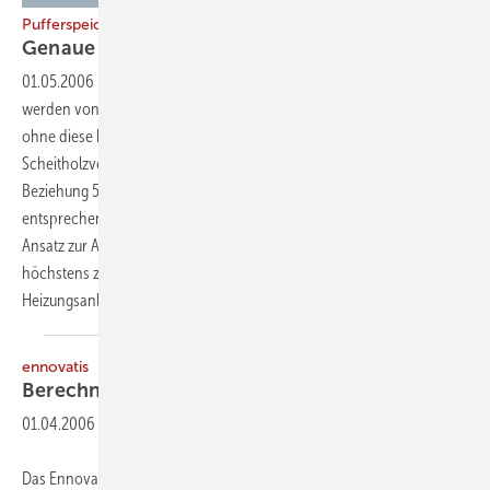
Pufferspeicherdimensionierung für Scheitholzvergaserkessel
Genaue Berechnung tut
Not
01.05.2006
-
Vereinfachte Pauschalwerte als Auslegungskriterien
werden von der Branche häufig geradezu aufgesogen - leider oft,
ohne diese kritisch zu hinterfragen. So auch bei dem System
Scheitholzvergaserkessel plus Heizwasserpufferspeicher über die
Beziehung 55 Liter Puffervolumen pro kW Kesselleistung
entsprechend der gleich lautenden BAFA-Förderkriterien. Wer diesen
Ansatz zur Auslegung benutzt, baut seinem Auftraggeber allerdings
höchstens zufällig eine gut funktionierende und umweltverträgliche
Heizungsanlage.
ennovatis
Berechnung energetischer
Nachweise
01.04.2006
-
Das Ennovatis EnEV Programm berechnet, entsprechend den