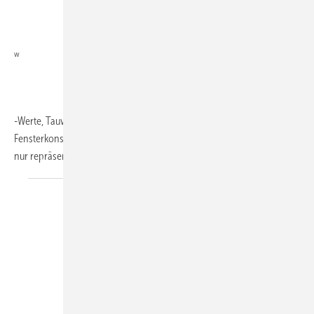
w
-Werte, Tauwasserausfall oder mögliche Energieeinsparungen von
Fensterkonstruktionen berechnen und vergleichen. Während bisher
nur repräsentative Rahmenprofile hinterlegt
waren...