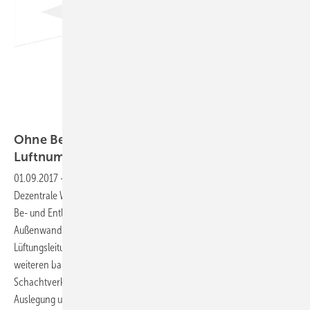
Tecalor
Ohne Berechnung wird die Lüftung zur
Luftnummer
01.09.2017
-
Auslegung dezentraler Wohnraum-Lüftungsgeräte
Dezentrale Wohnraum-Lüftungssysteme fördern die zur kontrollierten
Be- und Entlüftung benötigten Luftmengen direkt durch die
Außenwand. Diese Lösung spart den Platz und die Investition für
Lüftungsleitungen, die bei zentraler Wohnraumlüftung zusammen mit
weiteren baulichen Maßnahmen wie Brandschutz oder
Schachtverkleidungen erforderlich sind. Allerdings setzt die richtige
Auslegung und das Bestimmen der erforderlichen Anzahl an