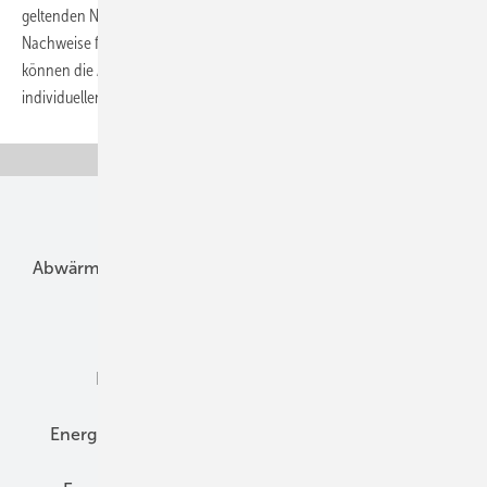
geltenden Normen (DIN 4108-6 und DIN 4701-10), die energetischen
Nachweise für Alt- und Neubauten. Direkt im gewählten Projekt
können die Anwender zwischen der Berechnung nach Norm und der
individuellen Berechnungen wechseln, und so
die...
Unsere Themen
Abwärme
Bauphysik
Bautechnik
Dach
Dämmung
Denkmal und Altbau
Elektrotechnik
Energieberatung
Energiemanagement
Erneuerbare Energien