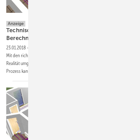
Hottgenroth Software GmbH & Co KG.
Anzeige
Technisches Handwerkerpaket für smarte
Berechnungen
23.01.2018
-
Effizientes Arbeiten steht immer mehr im Vordergrund.
Mit den richtigen, digitalen Hilfsmitteln, kann das sehr schnell in die
Realität umgesetzt werden. Eine technische Softwarelösung im BIM-
Prozess kann TGA-Planern und SHK-Betrieben besonders
helfen.