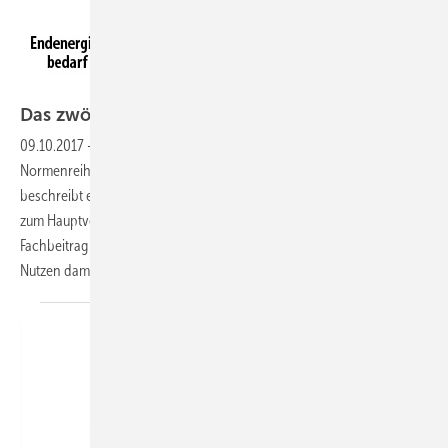
[Quelle: Dorsch und Hoffmann]
Das zwölfte
Element
09.10.2017
-
Nutzen des Tabellenverfahrens in DIN V 18599
Die
Normenreihe der DIN V 18599 wurde um den Teil 12 erweitert. Dieser
beschreibt ein Verfahren für Wohngebäude, welches künftig parallel
zum Hauptverfahren angewendet werden kann und soll. Dieser
Fachbeitrag setzt sich kritisch mit der Frage auseinander, welcher
Nutzen damit verbunden ist.
Lutz
Dorsch