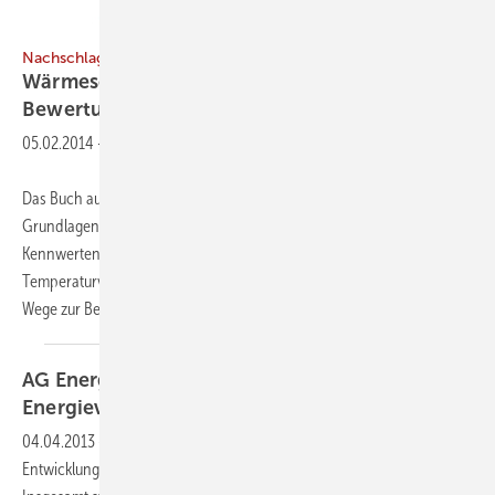
Nachschlagewerk
WärmeschutzGrundlagen — Berechnung —
Bewertung
05.02.2014
-
Das Buch aus der Reihe „Detailwissen Bauphysik“ vermittelt
Grundlagen des Wärmeschutzes: Von den Eigenschaften und
Kennwerten unterschiedlicher Wärmedämmstoffe bis zur
Temperaturverteilung in Bauteilen. Der Autor zeigt darüber hinaus
Wege zur Beurteilung von Wärmebrücken, geht auf die
Planung...
AG Energiebilanzen legt Berechnungen zum
Energieverbrauch
vor
04.04.2013
-
Die AG Energiebilanzen hat einen Bericht zur
Entwicklung des Primärenergieverbrauchs 2012 veröffentlicht.