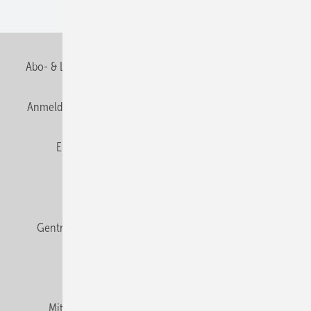
Wohnungsbau
Abo- & Leserservice
AGB
Alle Inhalte chronologisch
Anmelden
Anmeldung & Registrierung
Datenschutz
E-Paper
Fachbeiträge
Frage des Monats
GEB abonnieren
GEB Wissens-Check
Gentner Verlag
Impressum
Karriere bei Gentner
Team
Mediaservice
Mitgliedschaften und Engagement
Newsletter