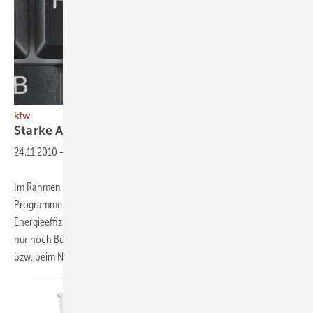
kfw
Starke Abweichung bei den
Berechnungen
24.11.2010
-
Im Rahmen der Antragstellung zum KfW-Effizienzhaus in den
Programmen Energieeffizient Bauen (Programm-Nr. 153) und
Energieeffizient Sanieren (Programm-Nr. 151) kann die KfW ab sofort
nur noch Berechnungen auf Basis der DIN 4108-6 und DIN 4701-10
bzw. beim Nachweis als Passivhaus das
PHPP...