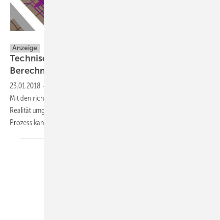
Hottgenroth Software GmbH & Co KG.
Anzeige
Technisches Handwerkerpaket für smarte
Berechnungen
23.01.2018
-
Effizientes Arbeiten steht immer mehr im Vordergrund.
Mit den richtigen, digitalen Hilfsmitteln, kann das sehr schnell in die
Realität umgesetzt werden. Eine technische Softwarelösung im BIM-
Prozess kann TGA-Planern und SHK-Betrieben besonders
helfen.