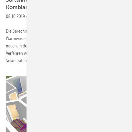
Software
Berechnung von Solar-
Kombianlagen nach neuer DIN V
18599
08.10.2019
-
Die Berechnung von Solar-Kombianlagen für die
Warmwasserbereitung und Heizungsunterstützung wird mit den
neuen, in den Teilen 5 und 8 der DIN V 18599:2018 beschriebenen
Verfahren wesentlich sicherer. Ausgehend von der lokalen
Solarstrahlung auf eine horizontale Fläche lässt sich
mit...