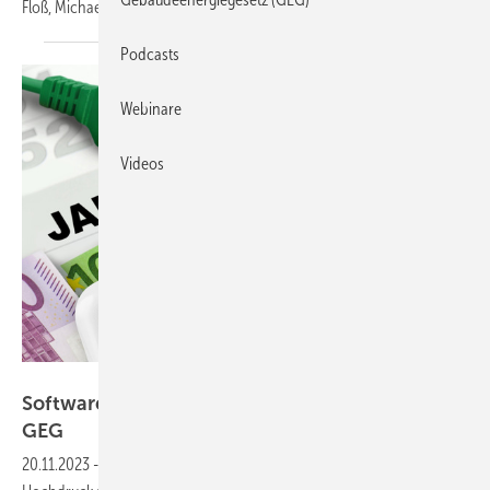
Floß, Michael
Schaub
Podcasts
Webinare
Videos
PhotoSG - stock.adobe.com
Softwarehersteller verweisen auf Untiefen des
GEG
20.11.2023
-
Die Hersteller von Bilanzierungssoftware arbeiten mit