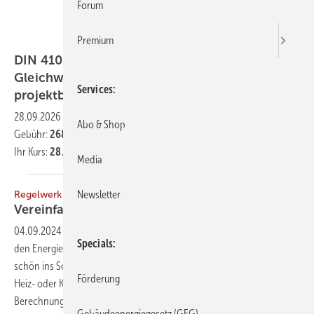
Forum
Premium
DIN 4108 Beiblatt 2 –
Gleichwertigkeitsnachweis und
Services
projektbezogener
Wärmebrückenzuschlag
28.09.2026
-
10 %
Rabatt auf den angegebenen Preis
Abo & Shop
Gebühr:
268,00 EUR
Ihr Kurs:
28. -
29.09.2026
Media
Newsletter
Regelwerk der Gebäudetechnik
Vereinfachen wir die
Richtlinien!
04.09.2024
-
Zu komplex, zu umfangreich, nicht genau genug: Wer
Specials
den Energieverbrauch von Gebäude bilanzieren muss, der kann ganz
schön ins Schwitzen ­kommen – egal, ob es um die Berechnung der
Förderung
Heiz- oder Kühllast oder den GEG-Nachweis geht. Zeit, die
Berechnungs- und Nachweisverfahren zu überarbeiten. ­Alexander
Gebäudeenergiegesetz (GEG)