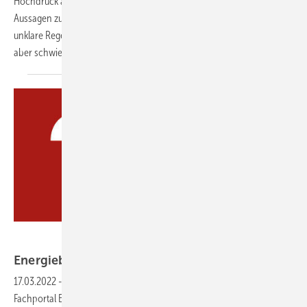
Hochdruck an der Umsetzung der Änderungen des GEG. Fehlende
Aussagen zur Bundesförderung für effiziente Gebäude (BEG) und
unklare Regeln zur Berechnung des Erneuerbaren-Anteil machen das
aber
schwierig.
Energieberater fragen, Experten
antworten
17.03.2022
-
Praxiswissen Im Rahmen einer Kooperation mit dem
Fachportal Energieeffizientes Bauen und Sanieren (FEBS)