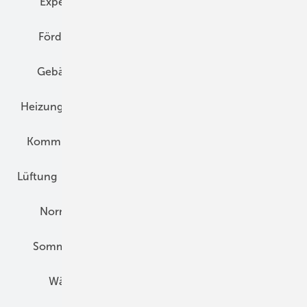
Expertenwissen
Fassade
Forschung
Förderung
Gebäudeenergiegesetz (GEG)
Gebäudekonzepte
Heizungsoptimierung
Heizungstechnik
Infrastruktur
Klimaschutz
Kommunen und Quartier
Kühlung und Klima
Lüftung
Marktübersicht
Nichtwohnungsbau
Normen und Zertifizierung
Solartechnik
Sommerlicher Wärmeschutz
Thermografie
Wärmebrücken
Wohngesund Bauen