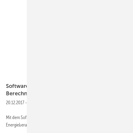
Swisspacer
Software
Genauere Ergebnisse bei der
Berechnung von Psi- und
U
-Werten
w
20.12.2017
-
Mit dem Software-Tool Caluwin können Fensterbauer, Architekten,
Energieberater und Baubiologen U