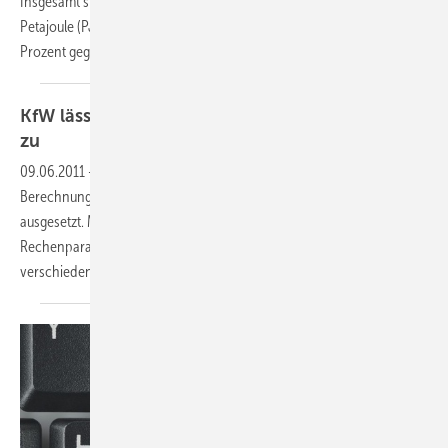
Insgesamt stieg der Verbrauch an Primärenergien auf 13.645
Petajoule (PJ). Das entspricht einer Zunahme von knapp einem
Prozent gegenüber dem
Vorjahr.
KfW lässt DIN 18599 wieder für Berechnungen
zu
09.06.2011
-
Im Oktober 2010 wurde die DIN V 18599 für die
Berechnung der energetischen Niveaus von KfW-Effizienzhäusern
ausgesetzt. Mittlerweile wurden für Wohngebäude einheitliche
Rechenparameter abgestimmt und eine Vergleichsrechnung der
verschiedenen Softwareprodukte
abgeschlossen.