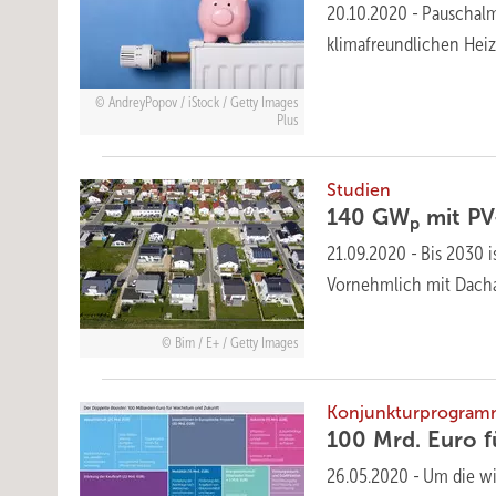
20.10.2020
-
Pauschal
klimafreundlichen Hei
AndreyPopov / iStock / Getty Images
Plus
Studien
140 GW
mit PV
p
21.09.2020
-
Bis 2030 i
Vornehmlich mit Dacha
Bim / E+ / Getty Images
Konjunkturprogra
100 Mrd. Euro 
26.05.2020
-
Um die wi