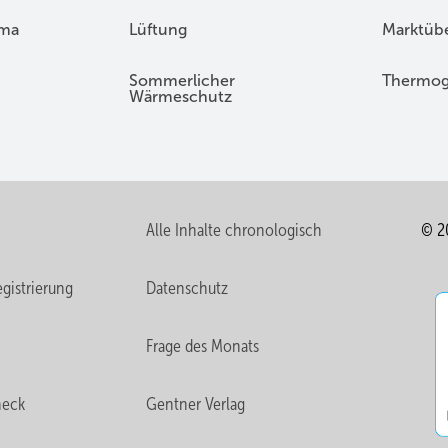
ima
Lüftung
Marktübe
Sommerlicher
Thermog
Wärmeschutz
Alle Inhalte chronologisch
© 2
gistrierung
Datenschutz
Frage des Monats
heck
Gentner Verlag