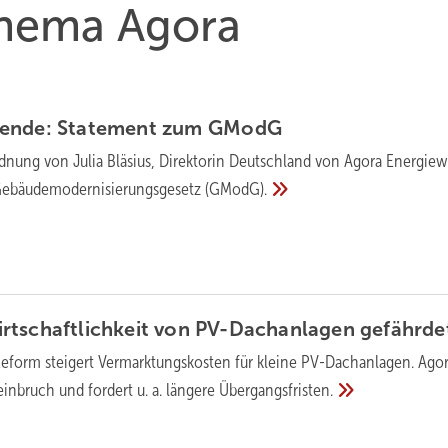
Thema Agora
wen­de: State­ment zum
GModG
dnung von Julia Bläsius, Direktorin Deutschland von Agora Energie
e­bäu­de­mo­der­ni­sie­rungs­ge­setz (GModG).
­schaft­lich­keit von PV-Dach­an­lagen
gefährde
form steigert Vermark­tungs­kos­ten für kleine PV-Dach­an­lagen. Ago
inbruch und fordert u. a. längere
Übergangsfristen.