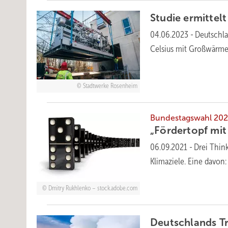
Studie ermittel
04.06.2023
-
Deutschla
Celsius mit Großwärm
Stadtwerke Rosenheim
Bundestagswahl 202
„Fördertopf mit
06.09.2021
-
Drei Thin
Klimaziele. Eine davon:
Dmitry Rukhlenko – stock.adobe.com
Deutschlands Tr