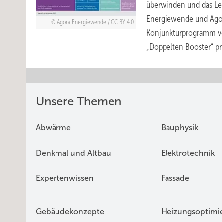
überwinden und das Le
Energiewende und Agor
Agora Energiewende / CC BY 4.0
Konjunkturprogramm vo
„Doppelten Booster“ pr
Unsere Themen
Abwärme
Bauphysik
Denkmal und Altbau
Elektrotechnik
Expertenwissen
Fassade
Gebäudekonzepte
Heizungsoptimi