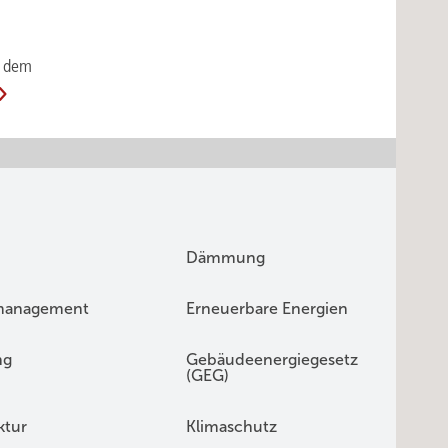
n dem
Dämmung
management
Erneuerbare Energien
ng
Gebäudeenergiegesetz
(GEG)
ktur
Klimaschutz