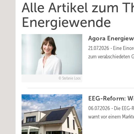
Alle Artikel zum 
Energiewende
Agora En­er­gie­
21.07.2026
-
Eine Einor
zum verabschiedeten
G
Stefanie Loos
EEG-Reform: Wirt
06.07.2026
-
Die EEG-Re
warnt vor einem Markte