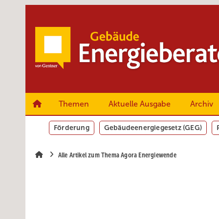
Springe
Springe
Springe
zum
zum
zur
Hauptinhalt
Hauptmenü
SiteSearch
Themen
Aktuelle Ausgabe
Archiv
Förderung
Gebäudeenergiegesetz (GEG)
Alle Artikel zum Thema Agora Energiewende