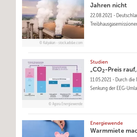
Jahren
nicht
22.08.2021
-
Deutschla
Treibhausgasemissionen
Kalyakan - stock.adobe.com
Studien
„CO
-Preis rau
2
11.05.2021
-
Durch die
Senkung der EEG-Umla
Agora Energiewende
Energiewende
Warmmiete ma