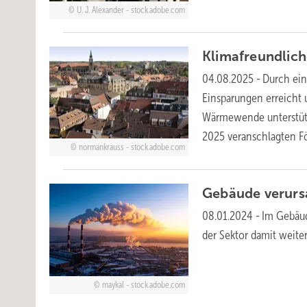
U. J. Alexander - stock.adobe.com
Klimafreundlich
04.08.2025
-
Durch ei
Einsparungen erreicht 
Wärmewende unterstütz
2025 veranschlagten Fö
normankrauss - stock.adobe.com
Gebäude verurs
08.01.2024
-
Im Gebäud
der Sektor damit weite
maykal - stock.adobe.com