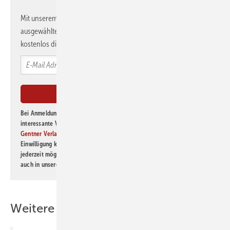
Mit unserem Newsletter erhalten Sie regelmäßig von uns
ausgewählte Informationen und Neuigkeiten, gebündelt und
kostenlos direkt ins Postfach.
Bei Anmeldung zu diesem Newsletter bin ich damit einverstanden, über
interessante Verlags- und Online-Angebote
der Marken der Alfons W.
Gentner Verlag GmbH & Co. KG
informiert zu werden. Diese
Einwilligung kann ich jederzeit widerrufen und eine Abmeldung ist
jederzeit möglich. Informationen zum Umgang mit Daten finden Sie
auch in unserer
Datenschutzerklärung
.
Weitere Inhalte