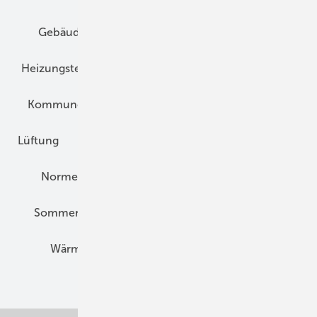
Gebäudekonzepte
Heizungsoptimierung
Heizungstechnik
Infrastruktur
Klimaschutz
Kommunen und Quartier
Kühlung und Klima
Lüftung
Marktübersicht
Nichtwohnungsbau
Normen und Zertifizierung
Solartechnik
Sommerlicher Wärmeschutz
Thermografie
Wärmebrücken
Wohngesund Bauen
Wohnungsbau