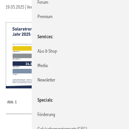
Forum
19.05.2025
|
Veröffentlicht in
Ausgabe 04-2025
Premium
Services
Abo & Shop
Media
Newsletter
Bild: BSW-Solar
Specials
Abb. 1
Förderung
Gebäudeenergiegesetz (GEG)