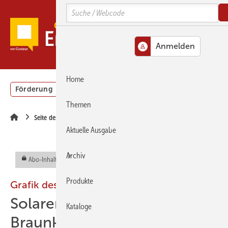
Springe
Springe
Springe
Search
zum
zum
zur
Hauptinhalt
Hauptmenü
SiteSearch
MENÜ
Home
Förderung
Gebäudeenergiegesetz (GEG)
Podcasts
Themen
Seite des Monats
Aktuelle Ausgabe
Archiv
Abo-Inhalt
Produkte
Grafik des Monats:
Solarenergie schlägt
Kataloge
Braunkohle