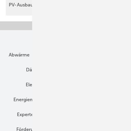
PV-Aus­bau
Unsere Themen
Abwärme
Bauphysik
Bautechnik
Dach
Dämmung
Denkmal und Altbau
Elektrotechnik
Energieberatung
Energiemanagement
Erneuerbare Energien
Expertenwissen
Fassade
Forschung
Förderung
Gebäudeenergiegesetz (GEG)