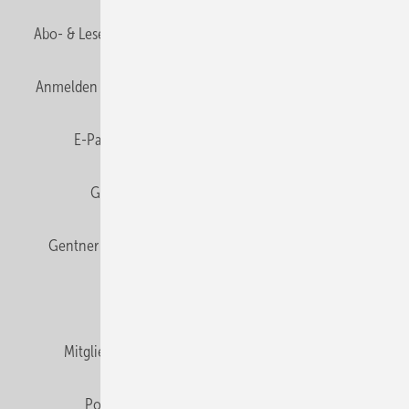
Abo- & Leserservice
AGB
Alle Inhalte chronologisch
Anmelden
Anmeldung & Registrierung
Datenschutz
E-Paper
Fachbeiträge
Frage des Monats
GEB abonnieren
GEB Wissens-Check
Gentner Verlag
Impressum
Karriere bei Gentner
Team
Mediaservice
Mitgliedschaften und Engagement
Newsletter
Podcast
Privacy Manager
RSS-Feed