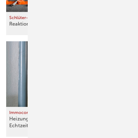
Schlüter-Systems
Reaktionsschnell
heizen
Immoconn
Heizungsmonitoring für Bestandsgebäude in
Echtzeit