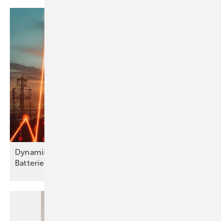
Dynamische Stromtarife: Wann sich das Laden von
Batteriespeichern wirklich
lohnt