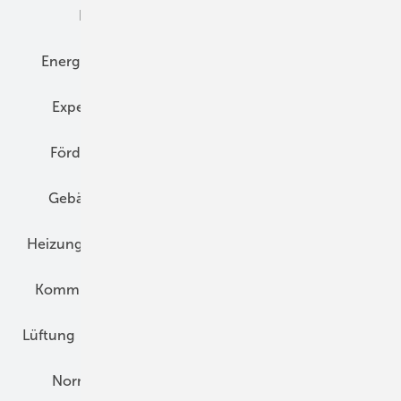
Elektrotechnik
Energieberatung
Energiemanagement
Erneuerbare Energien
Expertenwissen
Fassade
Forschung
Förderung
Gebäudeenergiegesetz (GEG)
Gebäudekonzepte
Heizungsoptimierung
Heizungstechnik
Infrastruktur
Klimaschutz
Kommunen und Quartier
Kühlung und Klima
Lüftung
Marktübersicht
Nichtwohnungsbau
Normen und Zertifizierung
Solartechnik