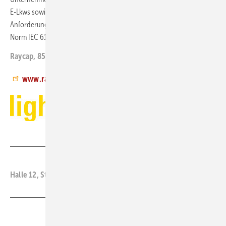
E-Lkws sowie E-Bussen schützt. Dieses Produkt erfüllt die
Anforderungen der Norm für DC-Ladung und entspricht der neuen
Norm IEC 61643-41.
ar
Raycap, 85748 Garching, Tel. (0 89) 3 60 89 58 00
www.raycap.de
Halle 12, Stand B64
Teilen
Link kopieren