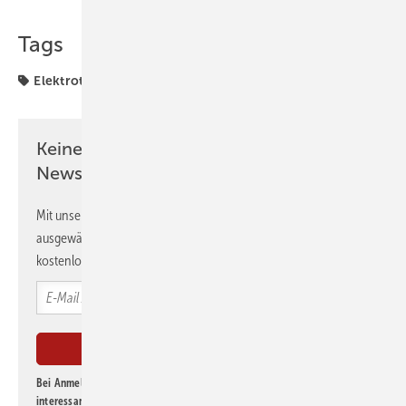
Tags
Elektrotechnik
Infrastruktur
Produkte
Wallbox
Keine Zeit? Kein Problem mit dem GEB
Newsletter!
Mit unserem Newsletter erhalten Sie regelmäßig von uns
ausgewählte Informationen und Neuigkeiten, gebündelt und
kostenlos direkt ins Postfach.
Bei Anmeldung zu diesem Newsletter bin ich damit einverstanden, über
interessante Verlags- und Online-Angebote
der Marken der Alfons W.