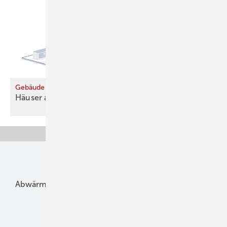
Gebäude als Energiespeicher
Häuser als Kraftwerke
einbinden
Unsere Themen
Abwärme
Bauphysik
Bautechnik
Dach
Dämmung
Denkmal und Altbau