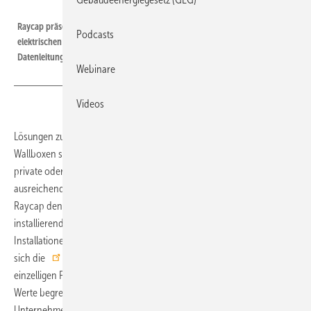
Bild: Raycap
Raycap präsentiert auf der Light & Building eine Vielzahl an Lösungen zum
Podcasts
elektrischen Schutz von Gebäuden, kritischen Infrastrukturen,
Datenleitungen und Ladeinfrastruktur.
Webinare
Videos
Lösungen zum Überspannungsschutz von E-Ladestationen und
Wallboxen stellt Raycap auf der Light+Building vor. Für kleinere,
private oder öffentliche AC-Ladestationen, die nicht immer
ausreichend über den Gebäudeanschluss geschützt sind, bietet
Raycap den
Probloc EV T2 V
. Der kompakte, leicht zu
installierende Typ 2+3-Überspannungsschutz ist auch in beengten
Installationen anwendbar. Für große, öffentliche Ladestationen eignet
sich die
Probloc T1SG-Serie
, die Folgeströme mit ihrer
einzelligen Funkenstreckentechnologie (ScSG) auf vernachlässigbare
Werte begrenzt und regelt. Darüber hinaus präsentiert das
Unternehmen den
Protec T2 Dcgu
, der die Ladeinfrastruktur für