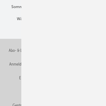
Sommerlicher Wärmeschutz
Thermografie
Wärmebrücken
Wohngesund Bauen
Wohnungsbau
Abo- & Leserservice
AGB
Alle Inhalte chronologisch
Anmelden
Anmeldung & Registrierung
Datenschutz
E-Paper
Fachbeiträge
Frage des Monats
GEB abonnieren
GEB Wissens-Check
Gentner Verlag
Impressum
Karriere bei Gentner