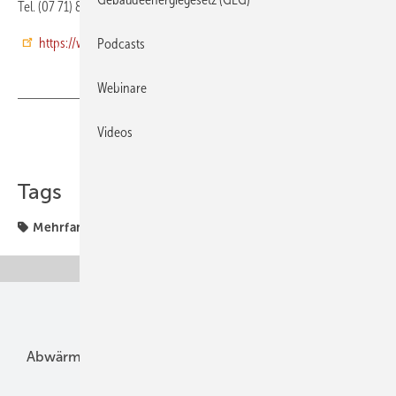
Tel. (07 71) 8 00 50
https://www.mall.info/
Podcasts
Webinare
Videos
Teilen
Link kopieren
Tags
Mehrfamilienhaus
Unsere Themen
Abwärme
Bauphysik
Bautechnik
Dach