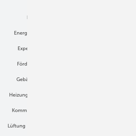
Dämmung
Denkmal und Altbau
Elektrotechnik
Energieberatung
Energiemanagement
Erneuerbare Energien
Expertenwissen
Fassade
Forschung
Förderung
Gebäudeenergiegesetz (GEG)
Gebäudekonzepte
Heizungsoptimierung
Heizungstechnik
Infrastruktur
Klimaschutz
Kommunen und Quartier
Kühlung und Klima
Lüftung
Marktübersicht
Nichtwohnungsbau