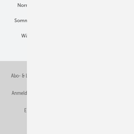
Normen und Zertifizierung
Solartechnik
Sommerlicher Wärmeschutz
Thermografie
Wärmebrücken
Wohngesund Bauen
Wohnungsbau
Abo- & Leserservice
AGB
Alle Inhalte chronologisch
Anmelden
Anmeldung & Registrierung
Datenschutz
E-Paper
Fachbeiträge
Frage des Monats
GEB abonnieren
GEB Wissens-Check